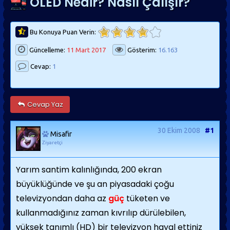
OLED Nedir? Nasıl Çalışır?
Bu Konuya Puan Verin:
Güncelleme:
11 Mart 2017
Gösterim:
16.163
Cevap:
1
Cevap Yaz
30 Ekim 2008
#1
Misafir
Ziyaretçi
Yarım santim kalınlığında, 200 ekran
büyüklüğünde ve şu an piyasadaki çoğu
televizyondan daha az
güç
tüketen ve
kullanmadığınız zaman kıvrılıp dürülebilen,
yüksek tanımlı (HD) bir televizyon hayal ettiniz