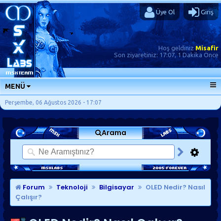
Üye Ol
Giriş
Hoş geldiniz
Misafir
Son ziyaretiniz:
17:07, 1 Dakika Önce
MENÜ
ANA SAYFA
Perşembe, 06 Ağustos 2026 - 17:07
FORUMLAR
Arama
SORU-CEVAP
GÜNLÜKLER
SON MESAJLAR
KISAYOLLAR
Forum
Teknoloji
Bilgisayar
OLED Nedir? Nasıl
Çalışır?