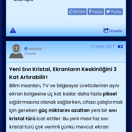
BEĞEN
Paylaş
Paylaş
Cevapla
11 Mart 2017
#2
nötrino
Yasaklı
Yeni Sıvı Kristal, Ekranların Keskinliğini 3
Kat Artırabilir!
Bilim insanları, TV ve bilgisayar üreticilerinin aynı
ekran bölgesine üç kat kadar daha fazla
piksel
sığdırmasına olanak sağlarken, cihazı çalıştırmak
için gereken
güç miktarını azaltan
yeni bir
sıvı
kristal türü
icat ettiler. Bu yeni mavi faz sıvı
kristal türü çok verimli çünkü mevcut ekran