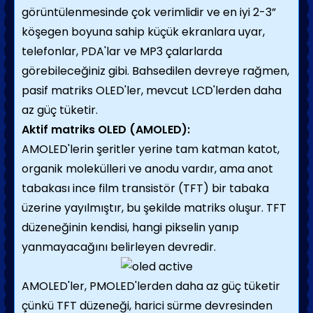
görüntülenmesinde çok verimlidir ve en iyi 2-3”
köşegen boyuna sahip küçük ekranlara uyar,
telefonlar, PDA'lar ve MP3 çalarlarda
görebileceğiniz gibi. Bahsedilen devreye rağmen,
pasif matriks OLED'ler, mevcut LCD'lerden daha
az güç tüketir.
Aktif matriks OLED (AMOLED):
AMOLED'lerin şeritler yerine tam katman katot,
organik molekülleri ve anodu vardır, ama anot
tabakası ince film transistör (TFT) bir tabaka
üzerine yayılmıştır, bu şekilde matriks oluşur. TFT
düzeneğinin kendisi, hangi pikselin yanıp
yanmayacağını belirleyen devredir.
AMOLED'ler, PMOLED'lerden daha az güç tüketir
çünkü TFT düzeneği, harici sürme devresinden