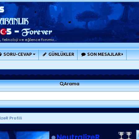
SORU-CEVAP
GÜNLÜKLER
SON MESAJLAR
Arama
zeR Profili
NeutralizeR