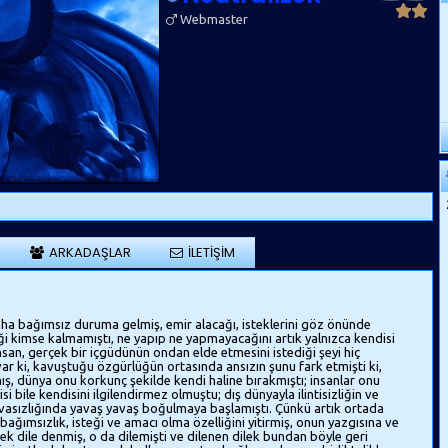
Webmaster
ARKADAŞLAR
İLETIŞIM
a bağımsız duruma gelmiş, emir alacağı, isteklerini göz önünde
ği kimse kalmamıştı, ne yapıp ne yapmayacağını artık yalnızca kendisi
nsan, gerçek bir içgüdünün ondan elde etmesini istediği şeyi hiç
ar ki, kavuştuğu özgürlüğün ortasında ansızın şunu fark etmişti ki,
ş, dünya onu korkunç şekilde kendi haline bırakmıştı; insanlar onu
i bile kendisini ilgilendirmez olmuştu; dış dünyayla ilintisizliğin ve
vasızlığında yavaş yavaş boğulmaya başlamıştı. Çünkü artık ortada
e bağımsızlık, isteği ve amacı olma özelliğini yitirmiş, onun yazgısına ve
k dile denmiş, o da dilemişti ve dilenen dilek bundan böyle geri