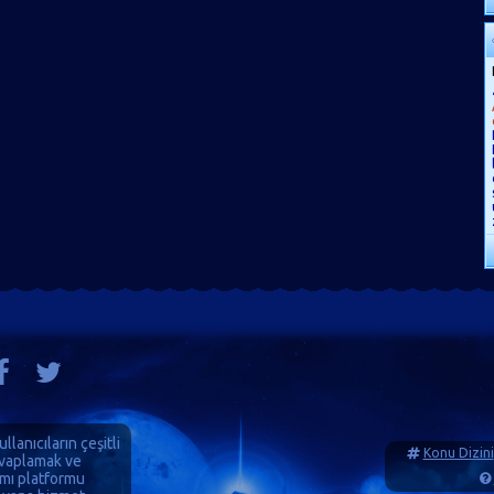
ullanıcıların çeşitli
Konu Dizini
cevaplamak ve
ımı platformu