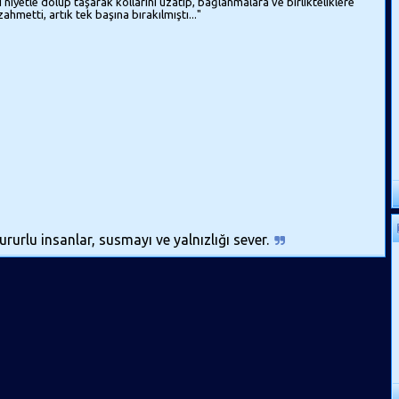
yi niyetle dolup taşarak kollarını uzatıp, bağlanmalara ve birlikteliklere
hmetti, artık tek başına bırakılmıştı..."
rurlu insanlar, susmayı ve yalnızlığı sever.