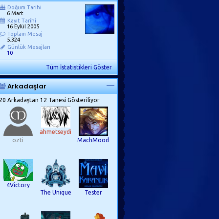
Doğum Tarihi
6 Mart
Kayıt Tarihi
16 Eylül 2005
Toplam Mesaj
5.324
Günlük Mesajları
10
Tüm İstatistikleri Göster
Arkadaşlar
20 Arkadaştan 12 Tanesi Gösteriliyor
ahmetseydi
ozti
MachMood
4Victory
The Unique
Tester