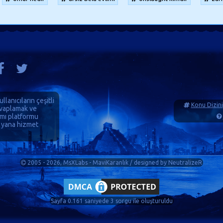
ullanıcıların çeşitli
Konu Dizini
cevaplamak ve
ımı platformu
 yana hizmet
2005 - 2026, MsXLabs - MaviKaranlık / designed by
NeutralizeR
Sayfa 0.161 saniyede 3 sorgu ile oluşturuldu