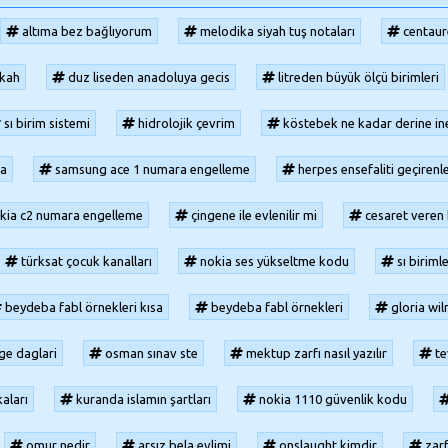
altıma bez bağlıyorum
melodika siyah tuş notaları
centaur
kah
duz liseden anadoluya gecis
litreden büyük ölçü birimleri
sı birim sistemi
hidrolojik çevrim
köstebek ne kadar derine in
ta
samsung ace 1 numara engelleme
herpes ensefaliti geçirenl
kia c2 numara engelleme
çingene ile evlenilir mi
cesaret veren 
türksat çocuk kanalları
nokia ses yükseltme kodu
sı birimle
beydeba fabl örnekleri kısa
beydeba fabl örnekleri
gloria wi
ge daglari
osman sınav ste
mektup zarfı nasıl yazılır
te
kaları
kuranda islamın şartları
nokia 1110 güvenlik kodu
omur nedir
arsız bela evlimi
onslaught kimdir
zarf