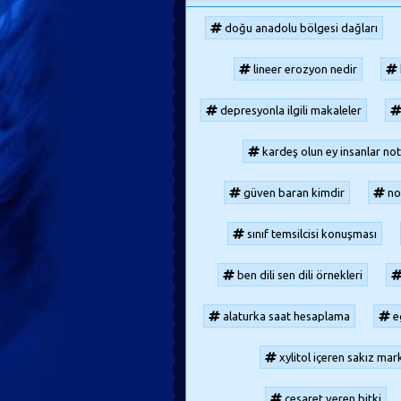
doğu anadolu bölgesi dağları
lineer erozyon nedir
depresyonla ilgili makaleler
kardeş olun ey insanlar no
güven baran kimdir
no
sınıf temsilcisi konuşması
ben dili sen dili örnekleri
alaturka saat hesaplama
e
xylitol içeren sakız mar
cesaret veren bitki