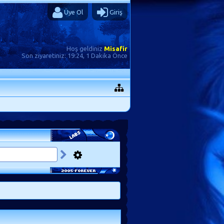
Üye Ol
Giriş
Hoş geldiniz
Misafir
Son ziyaretiniz:
19:24, 1 Dakika Önce