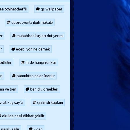
ea tchihatcheffii
gs wallpaper
depresyonla ilgili makale
er
muhabbet kuşları dut yer mi
er
edebi yön ne demek
bitkiler
mide hangi renktir
ri
pamuktan neler üretilir
lma ve ben
ben dili örnekleri
vrat kaç sayfa
çinhindi kaplanı
okulda nasıl dikkat çekilir
 nasıl yazılır
5 gen