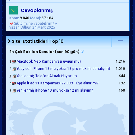
Cevaplanmış
Konu:
9.840
Mesaj:
37.184
Sıkıldım, ne yapabilirim?
yazan Dilhun
24 Mart 2025
Site İstatistikleri Top 10
En Çok Bakılan Konular (son 90 gün)
MacBook Neo Kampanyası uygun mu?
1.216
1
Yepy'den iPhone 15 mü yoksa 15 pro max mı almalıyım?
1.030
2
Yenilenmiş Telefon Almak İstiyorum
644
3
Apple iPad 11 Kampanyası 22.999 TL'ye alınır mı?
192
4
Yenilenmiş iPhone 13 mü yoksa 12 mi alayım?
168
5