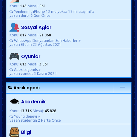
Konu:
145
Mesaj:
961
Yenilenmiş iPhone 13 mü yoksa 12 mi alayım?
yazan durbi
6 Gün Önce
Sosyal Ağlar
Konu:
617
Mesaj:
21.868
WhatsApp Dünyasından Son Haberler
yazan Efulim
23 Ağustos 2021
Oyunlar
Konu:
613
Mesaj:
3.851
Apex Legends
yazan vondes
3 Kasım 2024
Ansiklopedi
Akademik
Konu:
13.316
Mesaj:
45.828
Young deneyi
yazan studentin
2 Hafta Önce
Bilgi