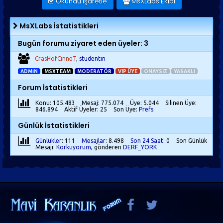
Okundu İşaretle
MsXLabs Ekibi
MsXLabs İstatistikleri
Bugün forumu ziyaret eden üyeler: 3
CrasHofCinneT
,
studentin
ADMIN
MSXTEAM
MODERATÖR
VIP ÜYE
ONAYSIZ
YASAKLI
Forum İstatistikleri
Konu: 105.483
Mesaj: 775.074
Üye: 5.044
Silinen Üye:
846.894
Aktif Üyeler: 25
Son Üye:
Prefs
Günlük İstatistikleri
Günlükler
: 111
Mesajlar
: 8.498
Son 24 Saat
: 0
Son Günlük
Mesajı:
Korkuyorum
, gönderen
DERF_YORK