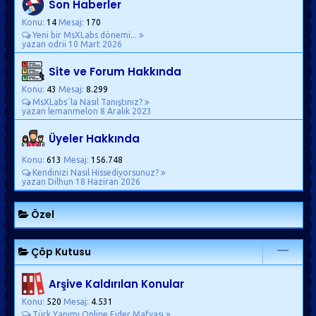
Son Haberler
Konu:
14
Mesaj:
170
Yeni bir MsXLabs dönemi...
yazan odrii
10 Mart 2026
Site ve Forum Hakkında
Konu:
43
Mesaj:
8.299
MsXLabs´la Nasıl Tanıştınız?
yazan lemanmelon
8 Aralık 2023
Üyeler Hakkında
Konu:
613
Mesaj:
156.748
Kendinizi Nasıl Hissediyorsunuz?
yazan Dilhun
18 Haziran 2026
Özel
Çöp Kutusu
Arşive Kaldırılan Konular
Konu:
520
Mesaj:
4.531
Türk Yapımı Online Ejder Mafyası