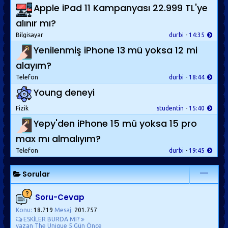
Apple iPad 11 Kampanyası 22.999 TL'ye
alınır mı?
Bilgisayar
durbi
-
14:35
Yenilenmiş iPhone 13 mü yoksa 12 mi
alayım?
Telefon
durbi
-
18:44
Young deneyi
Fizik
studentin
-
15:40
Yepy'den iPhone 15 mü yoksa 15 pro
max mı almalıyım?
Telefon
durbi
-
19:45
Sorular
Soru-Cevap
Konu:
18.719
Mesaj:
201.757
ESKİLER BURDA MI?
yazan The Unique
5 Gün Önce