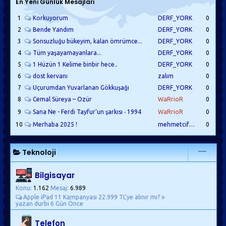
En Yeni Günlük Mesajları
1
Korkuyorum
DERF_YORK
0
2
Bende Yandım
DERF_YORK
0
3
Sonsuzluğu bükeyim, kalan ömrümce...
DERF_YORK
0
4
Tüm yaşayamayanlara...
DERF_YORK
0
5
1 Hüzün 1 Kelime binbir hece..
DERF_YORK
0
6
dost kervanı
zalım
0
7
Uçurumdan Yuvarlanan Gökkuşağı
DERF_YORK
0
8
Cemal Süreya – Özür
WaRrioR
0
9
Sana Ne - Ferdi Tayfur'un şarkısı ‧ 1994
WaRrioR
0
10
Merhaba 2025 !
mehmetciftci
0
Teknoloji
Bilgisayar
Konu:
1.162
Mesaj:
6.989
Apple iPad 11 Kampanyası 22.999 TL'ye alınır mı?
yazan durbi
6 Gün Önce
Telefon