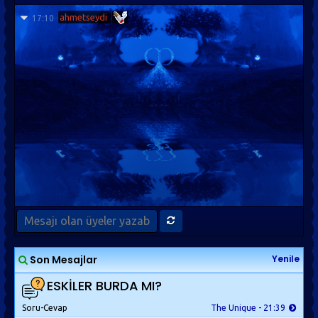
ahmetseydi
17:10
Son Mesajlar
Yenile
ESKİLER BURDA MI?
Soru-Cevap
The Unique
-
21:39