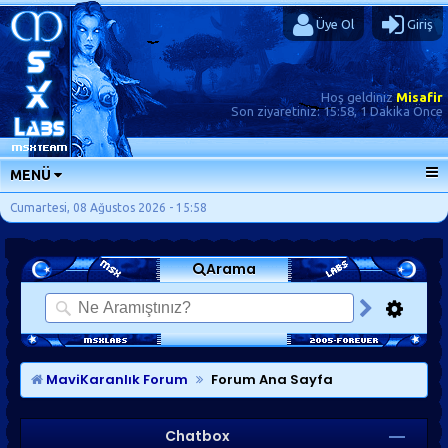
Üye Ol
Giriş
Hoş geldiniz
Misafir
Son ziyaretiniz:
15:58, 1 Dakika Önce
MENÜ
ANA SAYFA
Cumartesi, 08 Ağustos 2026 - 15:58
FORUMLAR
Arama
SORU-CEVAP
GÜNLÜKLER
KISAYOLLAR
MaviKaranlık Forum
Forum Ana Sayfa
Chatbox