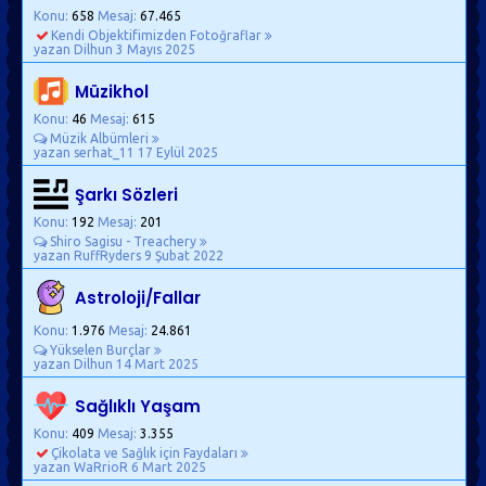
Konu:
658
Mesaj:
67.465
Kendi Objektifimizden Fotoğraflar
yazan Dilhun
3 Mayıs 2025
Müzikhol
Konu:
46
Mesaj:
615
Müzik Albümleri
yazan serhat_11
17 Eylül 2025
Şarkı Sözleri
Konu:
192
Mesaj:
201
Shiro Sagisu - Treachery
yazan RuffRyders
9 Şubat 2022
Astroloji/Fallar
Konu:
1.976
Mesaj:
24.861
Yükselen Burçlar
yazan Dilhun
14 Mart 2025
Sağlıklı Yaşam
Konu:
409
Mesaj:
3.355
Çikolata ve Sağlık için Faydaları
yazan WaRrioR
6 Mart 2025