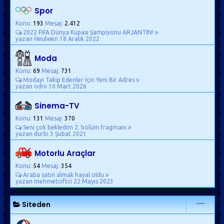
Spor
Konu:
193
Mesaj:
2.412
2022 FIFA Dünya Kupası Şampiyonu ARJANTİN!
yazan Heulwen
18 Aralık 2022
Moda
Konu:
69
Mesaj:
731
Modayı Takip Edenler İçin Yeni Bir Adres
yazan odrii
10 Mart 2026
Sinema-TV
Konu:
131
Mesaj:
370
Seni çok bekledim 2. bölüm fragmanı
yazan durbi
3 Şubat 2021
Motorlu Araçlar
Konu:
54
Mesaj:
354
Araba satın almak hayal oldu
yazan mehmetciftci
22 Mayıs 2023
Siteden