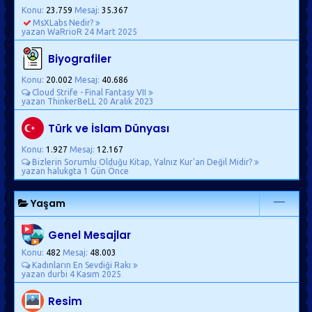
Konu:
23.759
Mesaj:
35.367
MsXLabs Nedir?
yazan WaRrioR
24 Mart 2025
Biyografiler
Konu:
20.002
Mesaj:
40.686
Cloud Strife - Final Fantasy VII
yazan ThinkerBeLL
20 Aralık 2023
Türk ve İslam Dünyası
Konu:
1.927
Mesaj:
12.167
Bizlerin Sorumlu Olduğu Kitap, Yalnız Kur'an Değil Midir?
yazan halukgta
1 Gün Önce
Yaşam
Genel Mesajlar
Konu:
482
Mesaj:
48.003
Kadınların En Sevdiği Rakı
yazan durbi
4 Kasım 2025
Resim