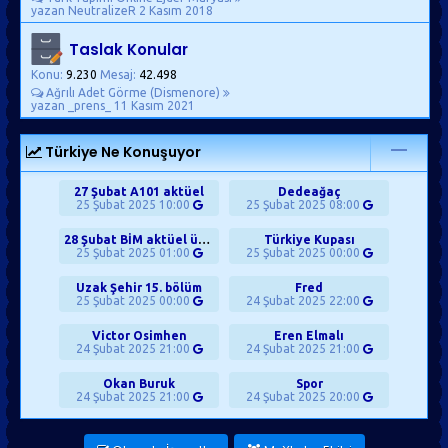
yazan NeutralizeR
2 Kasım 2018
Taslak Konular
Konu:
9.230
Mesaj:
42.498
Ağrılı Adet Görme (Dismenore)
yazan _prens_
11 Kasım 2021
Türkiye Ne Konuşuyor
27 Şubat A101 aktüel
Dedeağaç
25 Şubat 2025 10:00
25 Şubat 2025 08:00
28 Şubat BİM aktüel ürünler
Türkiye Kupası
25 Şubat 2025 01:00
25 Şubat 2025 00:00
Uzak Şehir 15. bölüm
Fred
25 Şubat 2025 00:00
24 Şubat 2025 22:00
Victor Osimhen
Eren Elmalı
24 Şubat 2025 21:00
24 Şubat 2025 21:00
Okan Buruk
Spor
24 Şubat 2025 21:00
24 Şubat 2025 20:00