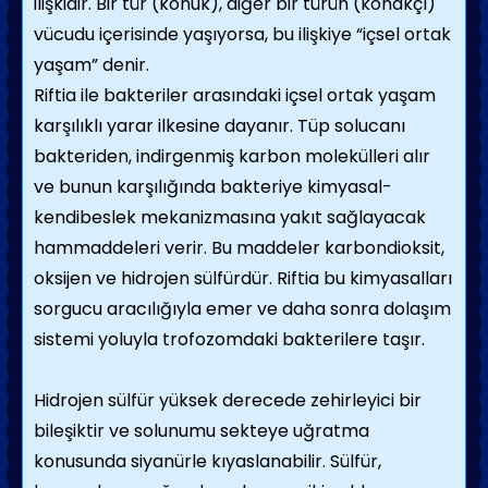
ilişkidir. Bir tür (konuk), diğer bir türün (konakçı)
vücudu içerisinde yaşıyorsa, bu ilişkiye “içsel ortak
yaşam” denir.
Riftia ile bakteriler arasındaki içsel ortak yaşam
karşılıklı yarar ilkesine dayanır. Tüp solucanı
bakteriden, indirgenmiş karbon molekülleri alır
ve bunun karşılığında bakteriye kimyasal-
kendibeslek mekanizmasına yakıt sağlayacak
hammaddeleri verir. Bu maddeler karbondioksit,
oksijen ve hidrojen sülfürdür. Riftia bu kimyasalları
sorgucu aracılığıyla emer ve daha sonra dolaşım
sistemi yoluyla trofozomdaki bakterilere taşır.
Hidrojen sülfür yüksek derecede zehirleyici bir
bileşiktir ve solunumu sekteye uğratma
konusunda siyanürle kıyaslanabilir. Sülfür,