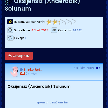
Oksijensiz (Anaerobik)
Solunum
Bu Konuya Puan Verin:
Güncelleme:
4 Mart 2017
Gösterim:
14.142
Cevap:
1
Cevap Yaz
18 Ekim 2009
#1
ThinkerBeLL
VIP
VIP Üye
Oksijensiz (Anaerobik) Solunum
Sponsorlu Bağlantılar