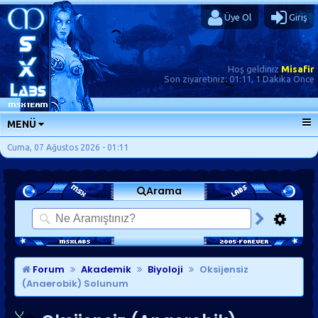
Üye Ol
Giriş
Hoş geldiniz
Misafir
Son ziyaretiniz:
01:11, 1 Dakika Önce
MENÜ
ANA SAYFA
Cuma, 07 Ağustos 2026 - 01:11
FORUMLAR
Arama
SORU-CEVAP
GÜNLÜKLER
SON MESAJLAR
KISAYOLLAR
Forum
Akademik
Biyoloji
Oksijensiz
(Anaerobik) Solunum