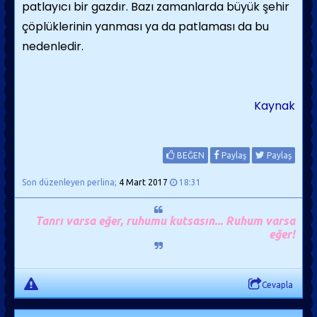
patlayıcı bir gazdır. Bazı zamanlarda büyük şehir
çöplüklerinin yanması ya da patlaması da bu
nedenledir.
Kaynak
BEĞEN
Paylaş
Paylaş
Son düzenleyen perlina;
4 Mart 2017
18:31
Tanrı varsa eğer, ruhumu kutsasın... Ruhum varsa
eğer!
Cevapla