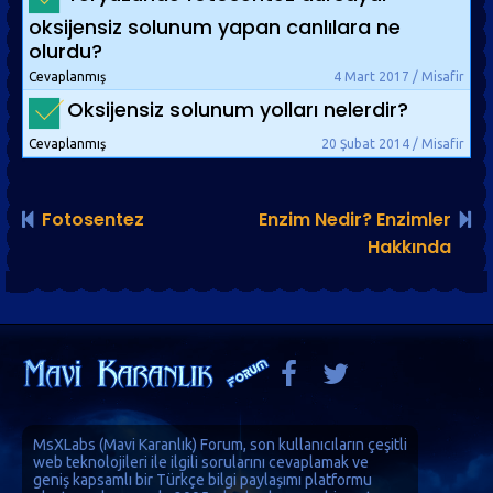
oksijensiz solunum yapan canlılara ne
olurdu?
Cevaplanmış
4 Mart 2017 / Misafir
Oksijensiz solunum yolları nelerdir?
Cevaplanmış
20 Şubat 2014 / Misafir
Fotosentez
Enzim Nedir? Enzimler
Hakkında
MsXLabs (
Mavi Karanlık
)
Forum
, son kullanıcıların çeşitli
web teknolojileri ile ilgili sorularını cevaplamak ve
geniş kapsamlı bir Türkçe bilgi paylaşımı platformu