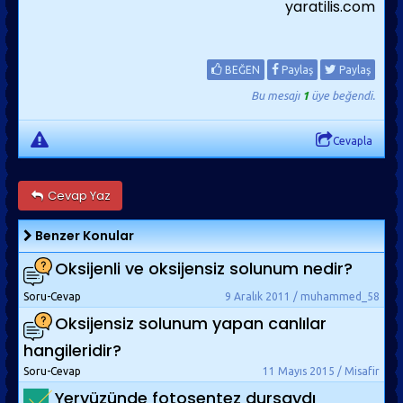
yaratilis.com
BEĞEN
Paylaş
Paylaş
Bu mesajı
1
üye beğendi.
Cevapla
Cevap Yaz
Benzer Konular
Oksijenli ve oksijensiz solunum nedir?
Soru-Cevap
9 Aralık 2011 / muhammed_58
Oksijensiz solunum yapan canlılar
hangileridir?
Soru-Cevap
11 Mayıs 2015 / Misafir
Yeryüzünde fotosentez dursaydı