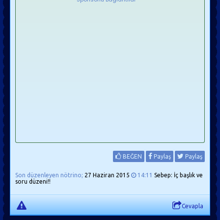
BEĞEN
Paylaş
Paylaş
Son düzenleyen nötrino;
27 Haziran 2015
14:11
Sebep: İç başlık ve
soru düzeni!!
Cevapla