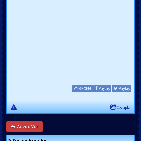
BEĞEN
Paylaş
Paylaş
Cevapla
Cevap Yaz
Benzer Konular