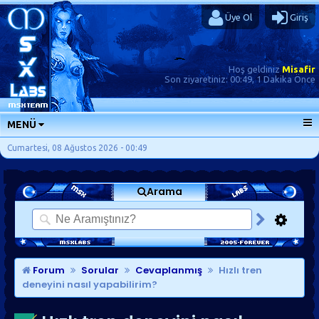
Üye Ol
Giriş
Hoş geldiniz
Misafir
Son ziyaretiniz:
00:49, 1 Dakika Önce
MENÜ
ANA SAYFA
Cumartesi, 08 Ağustos 2026 - 00:49
FORUMLAR
Arama
SORU-CEVAP
GÜNLÜKLER
SON MESAJLAR
KISAYOLLAR
Forum
Sorular
Cevaplanmış
Hızlı tren
deneyini nasıl yapabilirim?