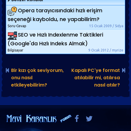
Opera tarayıcısındaki hızlı erişim
seçeneği kayboldu, ne yapabilirim?
Soru-Cevap
15 Ocak 2009 / Sidya
SEO ve Hızlı Indexlenme Taktikleri
(Google'da Hızlı Indeks Almak)
Bilgisayar
9 Ocak 2012 / myrize
Bir kızı çok seviyorum,
Kapalı PC'ye format
onu nasıl
atılabilir mi, atılırsa
etkileyebilirim?
nasıl atılır?