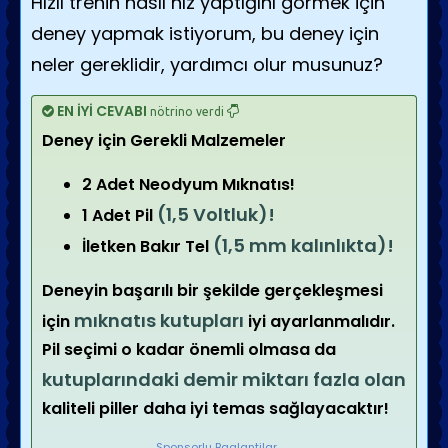
Hızlı trenin nasıl hız yaptığını görmek için
deney yapmak istiyorum, bu deney için
neler gereklidir, yardımcı olur musunuz?
EN İYİ CEVABI
nötrino verdi
Deney için Gerekli Malzemeler
2 Adet Neodyum Mıknatıs!
(1,5 Voltluk)!
1 Adet Pil
(1,5 mm kalınlıkta)!
İletken Bakır Tel
Deneyin başarılı bir şekilde gerçekleşmesi
mıknatıs kutupları
için
iyi ayarlanmalıdır.
Pil seçimi o kadar önemli olmasa da
kutuplarındaki demir miktarı fazla olan
kaliteli piller daha iyi temas sağlayacaktır!
Sponsorlu Baglantilar