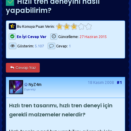
Hızlı tren deneyini nasıl
yapabilirim?
Bu Konuya Puan Verin:
En İyi Cevap Var
Güncelleme:
27 Haziran 2015
Gösterim:
5.107
Cevap:
1
Cevap Yaz
18 Kasım 2008
#1
NyZ4m
Ziyaretçi
Hızlı tren tasarımı, hızlı tren deneyi için
gerekli malzemeler nelerdir?