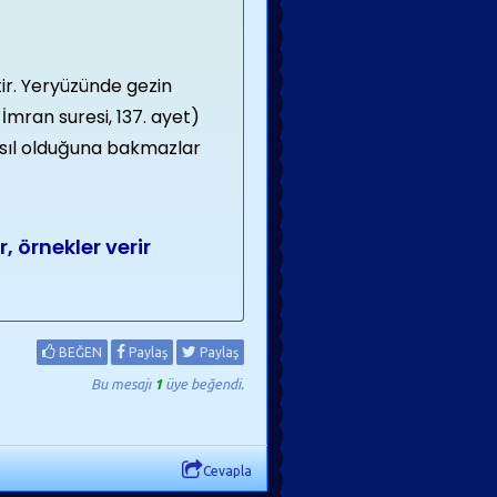
tir. Yeryüzünde gezin
 İmran suresi, 137. ayet)
asıl olduğuna bakmazlar
, örnekler verir
BEĞEN
Paylaş
Paylaş
Bu mesajı
1
üye beğendi.
Cevapla