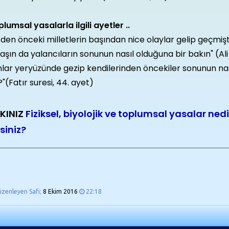
lumsal yasalarla ilgili ayetler ..
zden önceki milletlerin başından nice olaylar gelip geçmiş
aşın da yalancıların sonunun nasıl olduğuna bir bakın" (Ali
nlar yeryüzünde gezip kendilerinden öncekiler sonunun n
"(Fatır suresi, 44. ayet)
KINIZ
Fiziksel, biyolojik ve toplumsal yasalar nedir
siniz?
üzenleyen Safi;
8 Ekim 2016
22:18