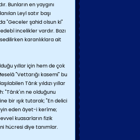
dır. Bunların en yaygını
nılan Leyl satır başı
da "Geceler şahid olsun ki"
debî incelikler vardır. Bazı
sedilirken karanlıklara ait
lduğu yıllar için hem de çok
 Meselâ "Vettarığı kasemi" bu
ılabilen Târık yıldızı yıllar
: "Târık'ın ne olduğunu
 bir ışık tutarak; "En delici
tayin eden âyet-i kerîme;
evvel kuasarların fizik
ni hücresi diye tanımlar.