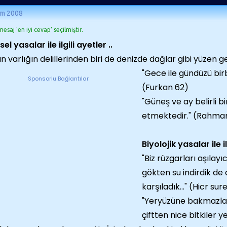
ım 2008
esaj 'en iyi cevap' seçilmiştir.
sel yasalar ile ilgili ayetler ..
n varlığın delillerinden biri de denizde dağlar gibi yüzen g
"Gece ile gündüzü birb
Sponsorlu Bağlantılar
(Furkan 62)
"Güneş ve ay belirli 
etmektedir." (Rahman 
Biyolojik yasalar ile i
"Biz rüzgarları aşılay
gökten su indirdik de 
karşıladık..." (Hicr sure
"Yeryüzüne bakmazla
çiftten nice bitkiler ye