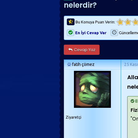
nelerdir?
Bu Konuya Puan Verin:
En İyi Cevap Var
Güncellem
Cevap Yaz
fatih çömez
25 Kas
Alla
nel
E
Fiz
Ziyaretçi
"On