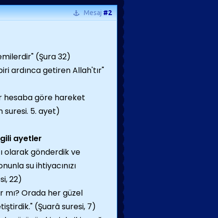
Mesaj
#2
emilerdir" (Şura 32)
iri ardınca getiren Allah'tır"
bir hesaba göre hareket
suresi. 5. ayet)
lgili ayetler
ıcı olarak gönderdik ve
onunla su ihtiyacınızı
si, 22)
r mı? Orada her güzel
tiştirdik." (Şuarâ suresi, 7)