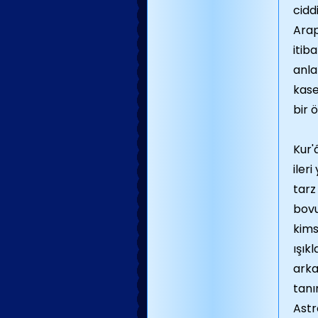
cidd
Arap
itib
anla
kase
bir ö
Kur'
iler
tarz
bovu
kims
ışık
arka
tanı
Astr