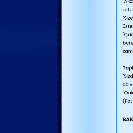
"All
üstü
"Siz
üste
"Çar
benz
zama
Topl
"Siz
da y
"Onl
(Fat
BAK