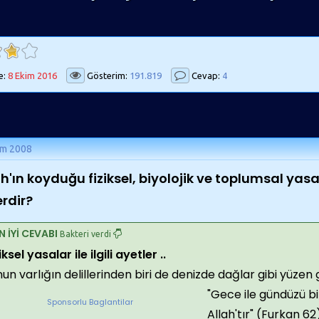
e:
8 Ekim 2016
Gösterim:
191.819
Cevap:
4
ım 2008
h'ın koyduğu fiziksel, biyolojik ve toplumsal yasal
erdir?
N İYİ CEVABI
Bakteri verdi
iksel yasalar ile ilgili ayetler ..
un varlığın delillerinden biri de denizde dağlar gibi yüzen 
"Gece ile gündüzü bi
Sponsorlu Baglantilar
Allah'tır" (Furkan 62