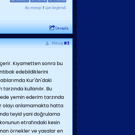
Bu mesajı
1
üye beğendi.
Cevapla
Mesaj
#3
ı içerir. Kıyametten sonra bu
ntibak edebildiklerini
ablarımda Kur'ân'daki
arzında kullanılır. Bu
lede yemin ederim tarzında
ler olayı anlamamakta hatta
nda teyid yani doğrulama
 konunun etrafındaki kesin
nan örnekler ve yasalar en