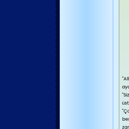
"Al
aya
"Si
üst
"Ça
ben
zam