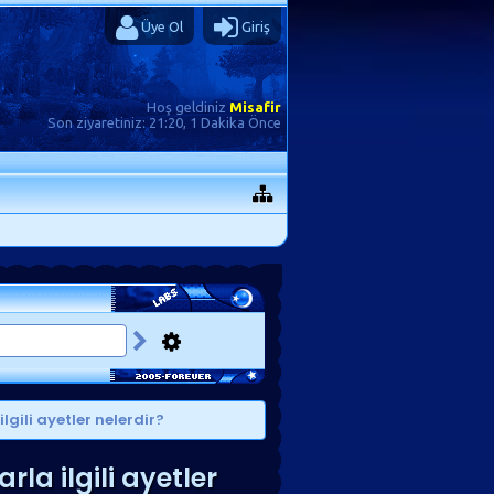
Üye Ol
Giriş
Hoş geldiniz
Misafir
Son ziyaretiniz:
21:20, 1 Dakika Önce
lgili ayetler nelerdir?
rla ilgili ayetler