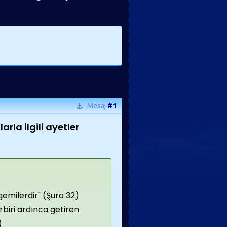
Mesaj
#1
arla ilgili ayetler
gemilerdir" (Şura 32)
rbiri ardınca getiren
)