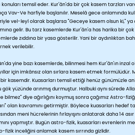
i konuları temsil eder. Kur'ân'da bir çok kasem tarzları var
ça Vav-Ve harfiyle başlanılır. Meselâ gece anlamında kulla
ariyle vel-leyl olarak başlarsa "Geceye kasem olsun ki," ya 
mına gelir. Bu tarz kasemlerde Kur'ân'a has harika bir çok e
mlerde zıddına bir yasa gösterilir. Yani bir aydınlıktan bah
rnek verilebilir.
ân'da yine bazı kasemlerde, bilinmesi hem Kur'ân'ın inzal o
i yıllar için imkânsız olan sırlara kasem etmek formülüdür.
 bir kasemdir. Kuasarları temsil ettiği henüz günümüzle anlaş
 gök yüzünde arınmış durmuştur. Halbuki aynı sûrede Allah
e bilmez" diye ağırlığını koymuş sonra çağımız Astro-fiziğine
ları" olan kavramını getirmiştir. Böylece kuasarları hedef 
sından meni hücrelerinin fırlayışını anlatarak daha 14 asır 
mını yapmıştır. Bugün astro-fizik, kuasarları evrenlerin me
o-fizik inceliğini anlamak kasem sırrında gizlidir.