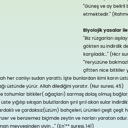
"Güneş ve ay belirli
etmektedir." (Rahma
Biyolojik yasalar ile 
"Biz rüzgarları aşıla
gökten su indirdik de
karşıladık..." (Hicr su
"Yeryüzüne bakmazl
çiftten nice bitkiler 
lah her canlıyı sudan yarattı. İşte bunlardan kimi karın üst
ğı üstünde yürür. Allah dilediğini yaratır. (Nur suresi, 45)
ze tohumlar bitkiler( ağaçları) sarmaş dolaş olmuş bağlar,
 üste yığılıp sıkışan bulutlardan şırıl şırıl akan sular indirdi
rdaklı ve çardaksız(üzüm) bahçeleri, ürünleri çeşit çeşit hu
zer ve benzemez biçimde zeytin ve narları yaratan odur. 
an meyvesinden yiyin ..." (En'** suresi, 141)