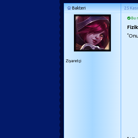
Bakteri
25 Kas
Bu m
Fizik
"Onu
Ziyaretçi