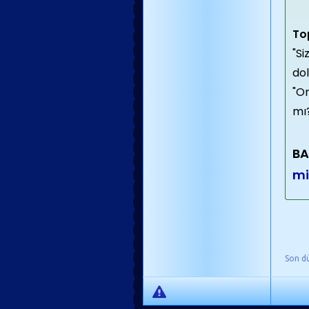
Top
"Si
dol
"O
mı?
BA
mi
Son d