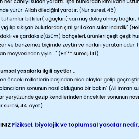
ah her canlıyı sudan yarattı. İşte bunlardan kimi karın üstün
nde yürür. Allah dilediğini yaratır. (Nur suresi, 45)
e tohumlar bitkiler( ağaçları) sarmaş dolaş olmuş bağlar, 
 yığılıp sıkışan bulutlardan şırıl şırıl akan sular indirdik" (N
daklı ve çardaksız(üzüm) bahçeleri, ürünleri çeşit çeşit hurm
er ve benzemez biçimde zeytin ve narları yaratan odur. H
n meyvesinden yiyin ..." (En'** suresi, 141)
umsal yasalarla ilgili ayetler ..
den önceki milletlerin başından nice olaylar gelip geçmişti
alancıların sonunun nasıl olduğuna bir bakın" (Ali İmran sur
ar yeryüzünde gezip kendilerinden öncekiler sonunun nas
ır suresi, 44. ayet)
INIZ
Fiziksel, biyolojik ve toplumsal yasalar nedir,