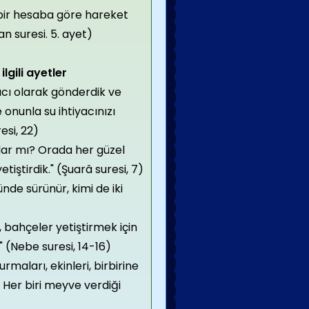
 bir hesaba göre hareket
n suresi. 5. ayet)
ilgili ayetler
yıcı olarak gönderdik ve
 onunla su ihtiyacınızı
resi, 22)
ar mı? Orada her güzel
yetiştirdik." (Şuarâ suresi, 7)
ünde sürünür, kimi de iki
 bahçeler yetiştirmek için
k" (Nebe suresi, 14-16)
rmaları, ekinleri, birbirine
Her biri meyve verdiği