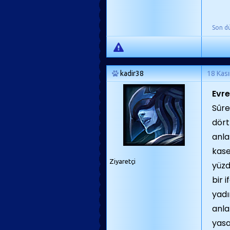
Son d
kadir38
18 Kas
Evre
Sûre
dört
anla
kase
Ziyaretçi
yüzd
bir 
yadı
anla
yasa