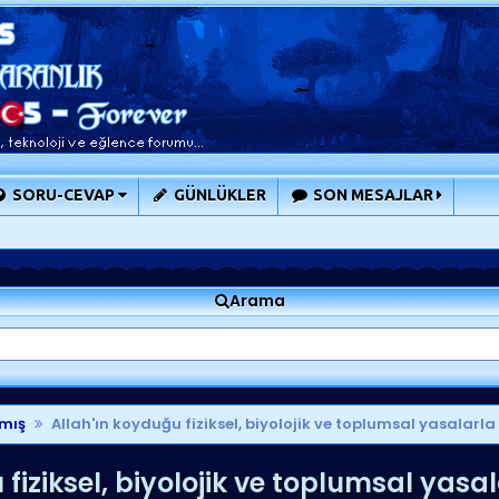
SORU-CEVAP
GÜNLÜKLER
SON MESAJLAR
Arama
mış
Allah'ın koyduğu fiziksel, biyolojik ve toplumsal yasalarla i
iziksel, biyolojik ve toplumsal yasala