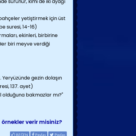
de sürünür, kimi de iki ayağı
bahçeler yetiştirmek için üst
ebe suresi, 14-16)
aları, ekinleri, birbirine
er biri meyve verdiği
r. Yeryüzünde gezin dolaşın
esi, 137. ayet)
ıl olduğuna bakmazlar mı?"
 örnekler verir misiniz?
BEĞEN
Paylaş
Paylaş