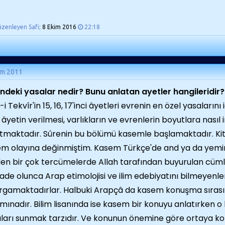
üzenleyen Safi;
8 Ekim 2016
22:18
ım 2011
ndeki yasalar nedir? Bunu anlatan ayetler hangileridir?
-i Tekvîr'in 15, 16, 17'inci âyetleri evrenin en özel yasaların
 âyetin verilmesi, varlıkların ve evrenlerin boyutlara nasıl i
tmaktadır. Sûrenin bu bölümü kasemle başlamaktadır. Kit
m olayına değinmiştim. Kasem Türkçe'de and ya da yemin t
en bir çok tercümelerde Allah tarafından buyurulan cüm
ifade olunca Arap etimolojisi ve ilim edebiyatını bilmeyen
rgamaktadırlar. Halbuki Arapçâ da kasem konuşma sırası
mınadır. Bilim lisanında ise kasem bir konuyu anlatırken o
ları sunmak tarzıdır. Ve konunun önemine göre ortaya ko