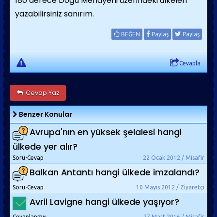
180 derece Doğu Meridyeni üzerindeki ülkeleri
yazabilirsiniz sanırım.
BEĞEN
Paylaş
Paylaş
Cevapla
Cevap Yaz
Benzer Konular
Avrupa'nın en yüksek şelalesi hangi
ülkede yer alır?
Soru-Cevap
22 Ocak 2012 / Misafir
Balkan Antantı hangi ülkede imzalandı?
Soru-Cevap
10 Mayıs 2012 / Ziyaretçi
Avril Lavigne hangi ülkede yaşıyor?
Cevaplanmış
27 Mart 2016 / Misafir