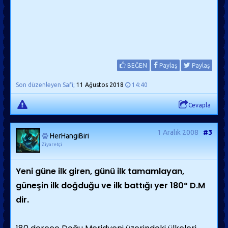
BEĞEN
Paylaş
Paylaş
Son düzenleyen Safi;
11 Ağustos 2018
14:40
Cevapla
1 Aralık 2008
#3
HerHangiBiri
Ziyaretçi
Yeni güne ilk giren, günü ilk tamamlayan,
güneşin ilk doğduğu ve ilk battığı yer 180º D.M
dir.