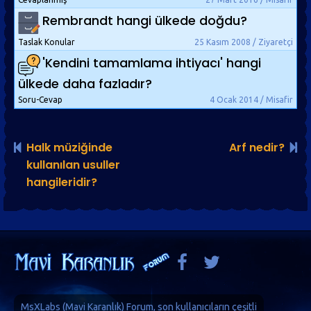
Rembrandt hangi ülkede doğdu?
Taslak Konular
25 Kasım 2008 / Ziyaretçi
'Kendini tamamlama ihtiyacı' hangi
ülkede daha fazladır?
Soru-Cevap
4 Ocak 2014 / Misafir
Halk müziğinde
Arf nedir?
kullanılan usuller
hangileridir?
MsXLabs (
Mavi Karanlık
)
Forum
, son kullanıcıların çeşitli