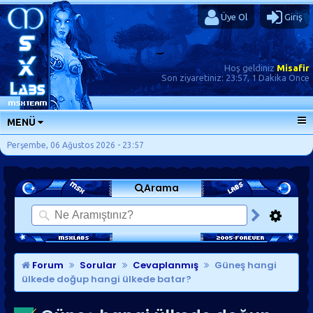
Üye Ol
Giriş
Hoş geldiniz
Misafir
Son ziyaretiniz:
23:57, 1 Dakika Önce
MENÜ
ANA SAYFA
Perşembe, 06 Ağustos 2026 - 23:57
FORUMLAR
Arama
SORU-CEVAP
GÜNLÜKLER
SON MESAJLAR
KISAYOLLAR
Forum
Sorular
Cevaplanmış
Güneş hangi
ülkede doğup hangi ülkede batar?