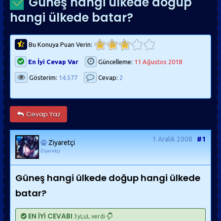
Güneş hangi ülkede doğup
hangi ülkede batar?
Bu Konuya Puan Verin:
En İyi Cevap Var
Güncelleme:
11 Ağustos 2018
Gösterim:
14.577
Cevap:
2
Cevap Yaz
1 Aralık 2008
#1
Ziyaretçi
Ziyaretçi
Güneş hangi ülkede doğup hangi ülkede
batar?
EN İYİ CEVABI
3yLuL verdi