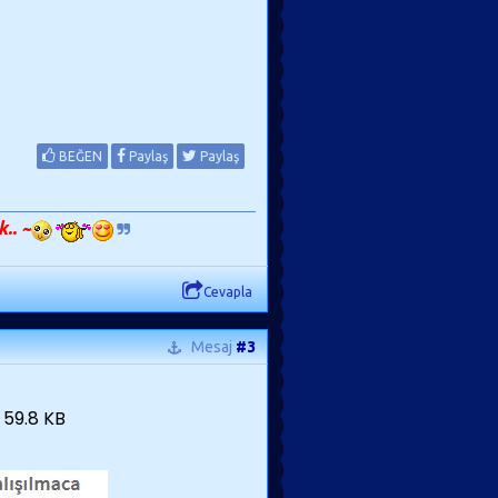
BEĞEN
Paylaş
Paylaş
.. ~
Cevapla
Mesaj
#3