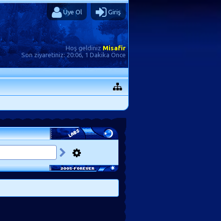
Üye Ol
Giriş
Hoş geldiniz
Misafir
Son ziyaretiniz:
20:06, 1 Dakika Önce