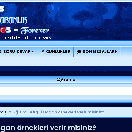
SORU-CEVAP
GÜNLÜKLER
SON MESAJLAR
Arama
mış
Eğitim ile ilgili slogan örnekleri verir misiniz?
logan örnekleri verir misiniz?