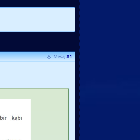
Mesaj
#1