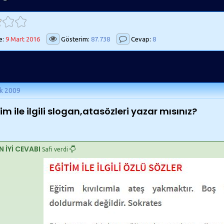
e:
9 Mart 2016
Gösterim:
87.738
Cevap:
8
k 2009
im ile ilgili slogan,atasözleri yazar mısınız?
N İYİ CEVABI
Safi verdi