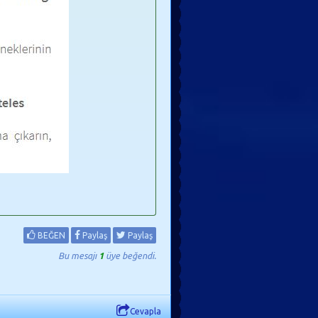
BEĞEN
Paylaş
Paylaş
Bu mesajı
1
üye beğendi.
Cevapla