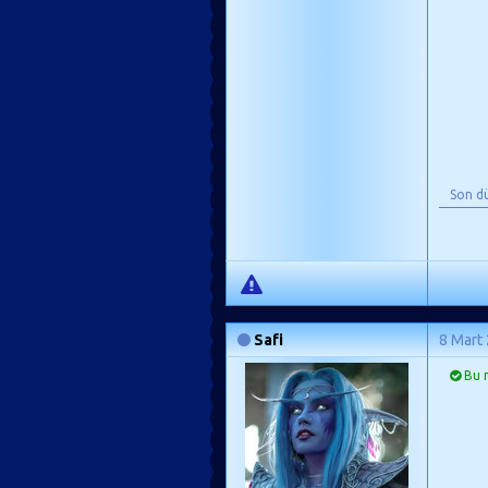
Son d
Safi
8 Mart
Bu m