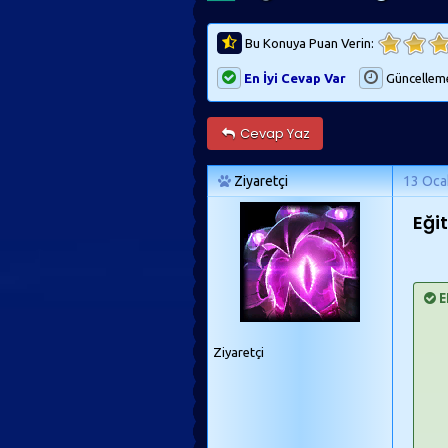
Bu Konuya Puan Verin:
En İyi Cevap Var
Güncellem
Cevap Yaz
Ziyaretçi
13 Oca
Eğit
E
Ziyaretçi