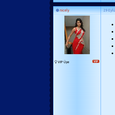
nicely
29 Eyl
VIP Üye
VIP