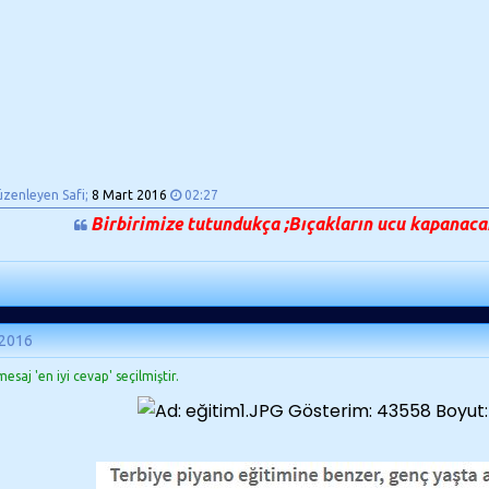
üzenleyen Safi;
8 Mart 2016
02:27
Birbirimize tutundukça ;Bıçakların ucu kapanacak
 2016
esaj 'en iyi cevap' seçilmiştir.