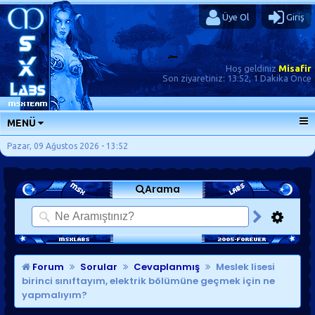
Üye Ol
Giriş
Hoş geldiniz
Misafir
Son ziyaretiniz:
13:52, 1 Dakika Önce
MENÜ
ANA SAYFA
Pazar, 09 Ağustos 2026 - 13:52
FORUMLAR
Arama
SORU-CEVAP
GÜNLÜKLER
SON MESAJLAR
KISAYOLLAR
Forum
Sorular
Cevaplanmış
Meslek lisesi
birinci sınıftayım, elektrik bölümüne geçmek için ne
yapmalıyım?