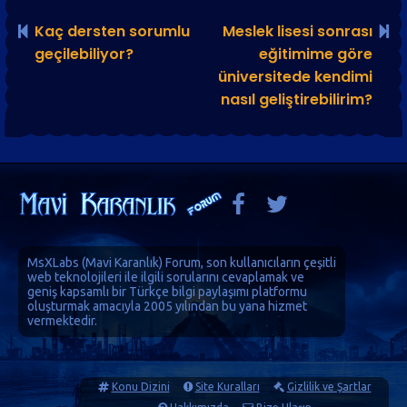
Kaç dersten sorumlu
Meslek lisesi sonrası
geçilebiliyor?
eğitimime göre
üniversitede kendimi
nasıl geliştirebilirim?
MsXLabs (
Mavi Karanlık
)
Forum
, son kullanıcıların çeşitli
web teknolojileri ile ilgili sorularını cevaplamak ve
geniş kapsamlı bir Türkçe bilgi paylaşımı platformu
oluşturmak amacıyla 2005 yılından bu yana hizmet
vermektedir.
Konu Dizini
Site Kuralları
Gizlilik ve Şartlar