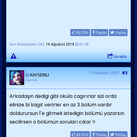
BEĞEN
Paylaş
Paylaş
Son düzenleyen Safi;
16 Ağustos 2018
01:48
Cevapla
13 Haziran 2009
#3
KAYSERILI
Ziyaretçi
Arkadaşın dedigi gibi okula cagırırlar sizi orda
elinize bi kagıt verirler en az 3 bölüm vardır
doldurursun 1'e gitmek istedigin bölümü yazarsın
secilirsen o bölümün soruları cıkar !!
BEĞEN
Paylaş
Paylaş