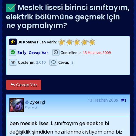
Meslek lisesi birinci sınıftayım,
elektrik bölümüne geçmek için
ne yapmalıyım?
Bu Konuya Puan Verin:
En İyi Cevap Var
Güncelleme:
13 Haziran 2009
Gösterim:
2.010
Cevap:
2
Cevap Yaz
13 Haziran 2009
#1
ZyReTçİ
Ziyaretçi
ben meslek lisesi 1. sınıftayım gelecekte bi
değişiklik şimdiden hazırlanmak istiyom ama biz