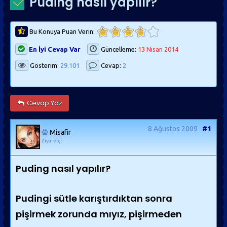
Puding nasıl yapılır?
Bu Konuya Puan Verin:
En İyi Cevap Var
Güncelleme:
13 Nisan 2014
Gösterim:
29.101
Cevap:
2
Cevap Yaz
8 Ağustos 2009
#1
Misafir
Ziyaretçi
Puding nasıl yapılır?
Pudingi sütle karıştırdıktan sonra
pişirmek zorunda mıyız, pişirmeden