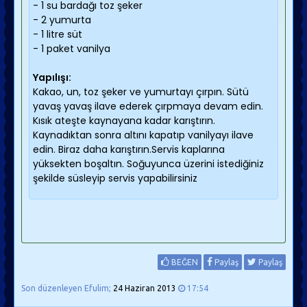
- 1 su bardağı toz şeker
- 2 yumurta
- 1 litre süt
- 1 paket vanilya
Yapılışı:
Kakao, un, toz şeker ve yumurtayı çırpın. Sütü
yavaş yavaş ilave ederek çırpmaya devam edin.
Kısık ateşte kaynayana kadar karıştırın.
Kaynadıktan sonra altını kapatıp vanilyayı ilave
edin. Biraz daha karıştırın.Servis kaplarına
yüksekten boşaltın. Soğuyunca üzerini istediğiniz
şekilde süsleyip servis yapabilirsiniz
BEĞEN
Paylaş
Paylaş
Son düzenleyen Efulim;
24 Haziran 2013
17:54