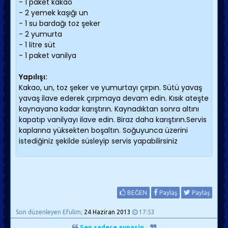
- 1 paket kakao
- 2 yemek kaşığı un
- 1 su bardağı toz şeker
- 2 yumurta
- 1 litre süt
- 1 paket vanilya
Yapılışı:
Kakao, un, toz şeker ve yumurtayı çırpın. Sütü yavaş
yavaş ilave ederek çırpmaya devam edin. Kısık ateşte
kaynayana kadar karıştırın. Kaynadıktan sonra altını
kapatıp vanilyayı ilave edin. Biraz daha karıştırın.Servis
kaplarına yüksekten boşaltın. Soğuyunca üzerini
istediğiniz şekilde süsleyip servis yapabilirsiniz
BEĞEN
Paylaş
Paylaş
Son düzenleyen Efulim;
24 Haziran 2013
17:53
Sen sadece aynasin...