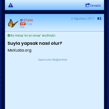
Cevapla
3 Ağustos 2011
#2
Efulim
VIP
VIP
Üye
Bu mesaj 'en iyi cevap' seçilmiştir.
Suyla yapsak nasıl olur?
MsXLabs.org
Sponsorlu Bağlantılar