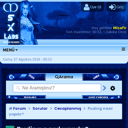
Üye Ol
Giriş
Hoş geldiniz
Misafir
Son ziyaretiniz:
00:32, 1 Dakika Önce
MENÜ
ANA SAYFA
Cuma, 07 Ağustos 2026 - 00:32
FORUMLAR
Arama
SORU-CEVAP
GÜNLÜKLER
SON MESAJLAR
KISAYOLLAR
Forum
Sorular
Cevaplanmış
Puding nasıl
yapılır?