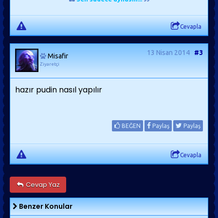
Cevapla
13 Nisan 2014
#3
Misafir
Ziyaretçi
hazır pudin nasıl yapılır
BEĞEN
Paylaş
Paylaş
Cevapla
Cevap Yaz
Benzer Konular