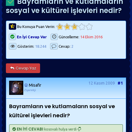
Bayramların ve kutlamaların
sosyal ve kültürel işlevleri nedir?
Bu Konuya Puan Verin:
En İyi Cevap Var
Güncelleme:
14 Ekim 2016
Gösterim:
18.244
Cevap:
2
Cevap Yaz
12 Kasım 2009
#1
Misafir
Ziyaretçi
Bayramların ve kutlamaların sosyal ve
kültürel işlevleri nedir?
EN İYİ CEVABI
kosovalı hulya verdi