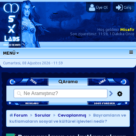
Üye Ol
Giriş
Hoş geldiniz
Misafir
Son ziyaretiniz:
11:59, 1 Dakika Önce
MENÜ
ANA SAYFA
Cumartesi, 08 Ağustos 2026 - 11:59
FORUMLAR
Arama
SORU-CEVAP
GÜNLÜKLER
SON MESAJLAR
KISAYOLLAR
Forum
Sorular
Cevaplanmış
Bayramların ve
kutlamaların sosyal ve kültürel işlevleri nedir?