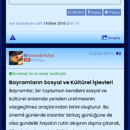
BEĞEN
Paylaş
Paylaş
Son düzenleyen Safi;
14 Ekim 2016
01:18
Cevapla
25 Ekim 2011
#2
kosovalı hulya
VIP
VIP Üye
Bu mesaj 'en iyi cevap' seçilmiştir.
Bayramların Sosyal ve Kültürel İşlevleri
Bayramlar, bir toplumun ke
ndisini sosyal
ve
kültürel anlamda yeniden üretmesinin
va
zgeçilmez araçlarından bir
ini oluşturur. Bu
önemli günlerde insanlar birkaç günlüğüne de
olsa gündelik hayatın rutin akışının dışına çıkarak,