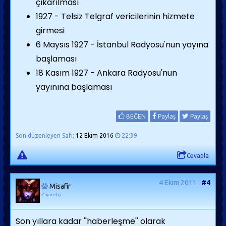
çıkarılması
1927 - Telsiz Telgraf vericilerinin hizmete
girmesi
6 Maysıs 1927 - İstanbul Radyosu'nun yayına
başlaması
18 Kasım 1927 - Ankara Radyosu'nun
yayınına başlaması
BEĞEN
Paylaş
Paylaş
Son düzenleyen Safi;
12 Ekim 2016
22:39
Cevapla
4 Ekim 2011
#4
Misafir
Ziyaretçi
Son yıllara kadar ''haberleşme'' olarak