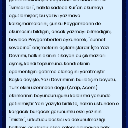
''simsarları'', halkla sadece Kur'an okumayı
öğütlemişler; bu yazıyı yazmaya
kalkışmamalarını, çünkü Peygamberin de
okumasını bildiğini, ancak yazmayı bilmediğini,
böylece Peygamberleri öykünerek, ''sünnet
sevabına'' erişmelerini aşılâmışlardır İşte Yazı
Devrimi, halkın ekinini tıkayan bu çıkmazları
aşmış, kendi toplumuna, kendi ekinin
egemenliğini getirme olanağını yaratmıştır
Başka deyişle, Yazı Devriminin bu iletişim boyutu,
Türk ekini üzerinden doğu (Arap, Acem)
eklinlerinin boyunduruğunu kaldırma yönünde
getirilmiştir Yeni yazıyla birlikte, halkın üstünden o
kargacık burgacık görünümlü eski yazının
''mistik'', ürkütücü baskısı ve dokunulmazlığı
halkmış, asırlardır eline kalem alamayan halk,