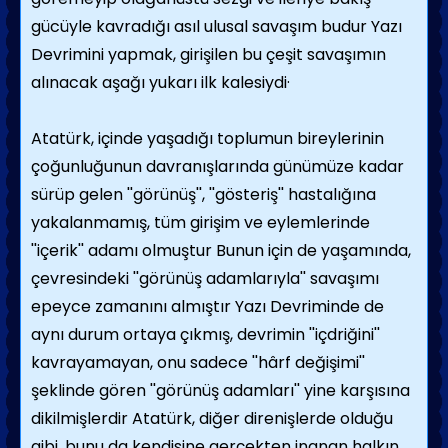
gücüyle kavradığı asıl ulusal savaşım budur Yazı
Devrimini yapmak, girişilen bu çeşit savaşımın
alınacak aşağı yukarı ilk kalesiydi·
Atatürk, içinde yaşadığı toplumun bireylerinin
çoğunluğunun davranışlarında günümüze kadar
sürüp gelen ''görünüş'', ''gösteriş'' hastalığına
yakalanmamış, tüm girişim ve eylemlerinde
''içerik'' adamı olmuştur Bunun için de yaşamında,
çevresindeki ''görünüş adamlarıyla'' savaşımı
epeyce zamanını almıştır Yazı Devriminde de
aynı durum ortaya çıkmış, devrimin ''içdriğini''
kavrayamayan, onu sadece ''hârf değişimi''
şeklinde gören ''görünüş adamları'' yine karşısına
dikilmişlerdir Atatürk, diğer direnişlerde olduğu
gibi, bunu da kendisine gerçekten inanan halkın