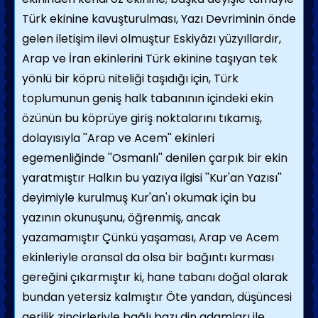
Türk ekinine kavuşturulması, Yazı Devriminin önde
gelen iletişim ilevi olmuştur Eskiyâzı yüzyıllardır,
Arap ve İran ekinlerini Türk ekinine taşıyan tek
yönlü bir köprü niteliği taşıdığı için, Türk
toplumunun geniş halk tabanının içindeki ekin
özünün bu köprüye giriş noktalarını tıkamış,
dolayısıyla ''Arap ve Acem'' ekinleri
egemenliğinde ''Osmanlı'' denilen çarpık bir ekin
yaratmıştır Halkın bu yazıya ilgisi ''Kur'an Yazısı''
deyimiyle kurulmuş Kur'an'ı okumak için bu
yazının okunuşunu, öğrenmiş, ancak
yazamamıştır Çünkü yaşaması, Arap ve Acem
ekinleriyle oransal da olsa bir bağıntı kurması
gereğini çıkarmıştır ki, hane tabanı doğal olarak
bundan yetersiz kalmıştır Öte yandan, düşüncesi
gerilik zincirleriyle bağlı bazı din adamları ile