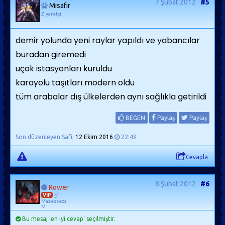
7 Şubat 2012
#5
Misafir
Ziyaretçi
demir yolunda yeni raylar yapıldı ve yabancılar
buradan giremedi
uçak istasyonları kuruldu
karayolu taşıtları modern oldu
tüm arabalar dış ülkelerden aynı sağlıkla getirildi
BEĞEN
Paylaş
Paylaş
Son düzenleyen Safi;
12 Ekim 2016
22:43
Cevapla
8 Şubat 2012
#6
Rower
VIP
Mazesseza
M
Bu mesaj 'en iyi cevap' seçilmiştir.