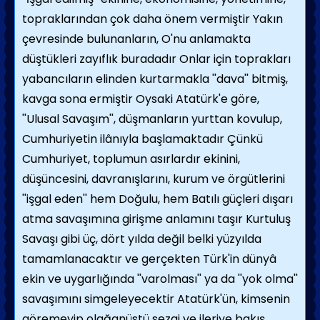
topraklarından çok daha önem vermiştir Yakın
çevresinde bulunanların, O'nu anlamakta
düştükleri zayıflık buradadır Onlar için toprakları
yabancıların elinden kurtarmakla ''dava'' bitmiş,
kavga sona ermiştir Oysaki Atatürk'e göre,
''Ulusal Savaşım'', düşmanların yurttan kovulup,
Cumhuriyetin ilânıyla başlamaktadır Çünkü
Cumhuriyet, toplumun asırlardır ekinini,
düşüncesini, davranışlarını, kurum ve örgütlerini
''işgal eden'' hem Doğulu, hem Batılı güçleri dışarı
atma savaşımına girişme anlamını taşır Kurtuluş
Savaşı gibi üç, dört yılda değil belki yüzyılda
tamamlanacaktır ve gerçekten Türk'in dünyâ
ekin ve uygarlığında ''varolması'' ya da ''yok olma''
savaşımını simgeleyecektir Atatürk'ün, kimsenin
göremeyip olağanüstü sezgi ve ileriye bakış