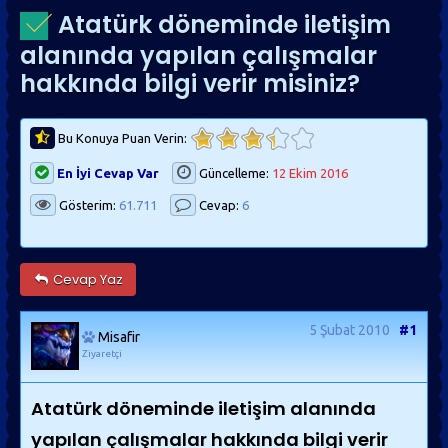
Atatürk döneminde iletişim
alanında yapılan çalışmalar
hakkında bilgi verir misiniz?
Bu Konuya Puan Verin:
En İyi Cevap Var
Güncelleme:
12 Ekim 2016
Gösterim:
61.711
Cevap:
6
Cevap Yaz
5 Şubat 2010
#1
Misafir
Ziyaretçi
Atatürk döneminde iletişim alanında
yapılan çalışmalar hakkında bilgi verir