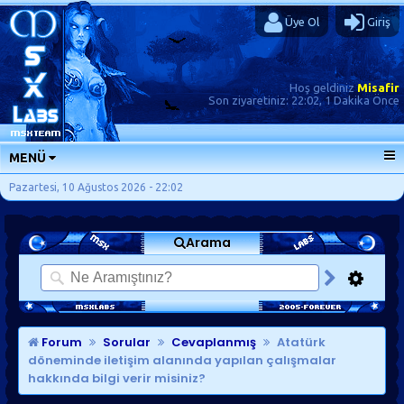
Üye Ol
Giriş
Hoş geldiniz
Misafir
Son ziyaretiniz:
22:02, 1 Dakika Önce
MENÜ
ANA SAYFA
Pazartesi, 10 Ağustos 2026 - 22:02
FORUMLAR
Arama
SORU-CEVAP
GÜNLÜKLER
SON MESAJLAR
KISAYOLLAR
Forum
Sorular
Cevaplanmış
Atatürk
döneminde iletişim alanında yapılan çalışmalar
hakkında bilgi verir misiniz?