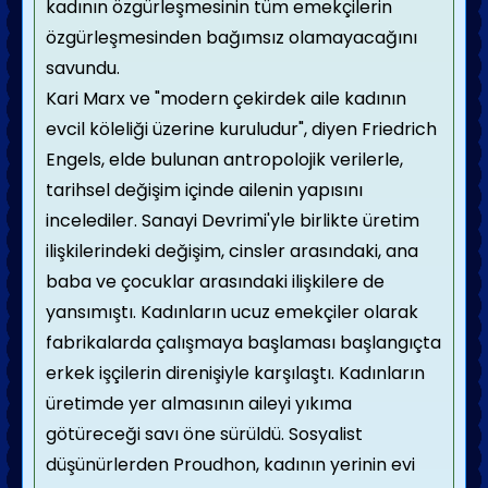
kadının özgürleşmesi­nin tüm emekçilerin
özgürleşmesinden bağımsız olamayacağını
savundu.
Kari Marx ve "modern çekirdek aile kadı­nın
evcil köleliği üzerine kuruludur", diyen Friedrich
Engels, elde bulunan antropolojik verilerle,
tarihsel değişim içinde ailenin yapı­sını
incelediler. Sanayi Devrimi'yle birlikte üretim
ilişkilerindeki değişim, cinsler arasın­daki, ana
baba ve çocuklar arasındaki ilişkile­re de
yansımıştı. Kadınların ucuz emekçiler olarak
fabrikalarda çalışmaya başlaması baş­langıçta
erkek işçilerin direnişiyle karşılaştı. Kadınların
üretimde yer almasının aileyi yıkı­ma
götüreceği savı öne sürüldü. Sosyalist
düşünürlerden Proudhon, kadının yerinin evi