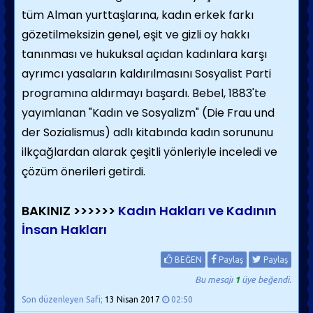
tüm Alman yurttaş­larına, kadın erkek farkı
gözetilmeksizin ge­nel, eşit ve gizli oy hakkı
tanınması ve hukuksal açıdan kadınlara karşı
ayrımcı yasaların kaldırılmasını Sosyalist Parti
programına aldırmayı başardı. Bebel, 1883'te
yayımlanan "Kadın ve Sosyalizm" (Die Frau und
der Sozialismus) adlı kitabında kadın sorununu
ilkçağ­lardan alarak çeşitli yönleriyle inceledi ve
çözüm önerileri getirdi.
BAKINIZ >>>>>>
Kadın Hakları ve Kadının
İnsan Hakları
BEĞEN
Paylaş
Paylaş
Bu mesajı
1
üye beğendi.
Son düzenleyen Safi;
13 Nisan 2017
02:50