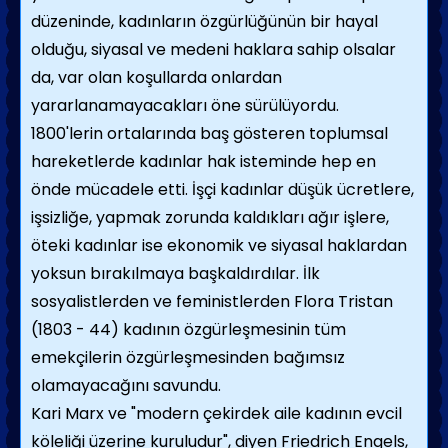
düzeninde, kadınların öz­gürlüğünün bir hayal
olduğu, siyasal ve mede­ni haklara sahip olsalar
da, var olan koşullar­da onlardan
yararlanamayacakları öne sürü­lüyordu.
1800'lerin ortalarında baş gösteren toplum­sal
hareketlerde kadınlar hak isteminde hep en
önde mücadele etti. İşçi kadınlar düşük ücretlere,
işsizliğe, yapmak zorunda kaldıkla­rı ağır işlere,
öteki kadınlar ise ekonomik ve siyasal haklardan
yoksun bırakılmaya başkaldırdılar. İlk
sosyalistlerden ve feministlerden Flora Tristan
(1803 - 44) kadının özgürleşmesi­nin tüm
emekçilerin özgürleşmesinden bağımsız
olamayacağını savundu.
Kari Marx ve "modern çekirdek aile kadı­nın evcil
köleliği üzerine kuruludur", diyen Friedrich Engels,