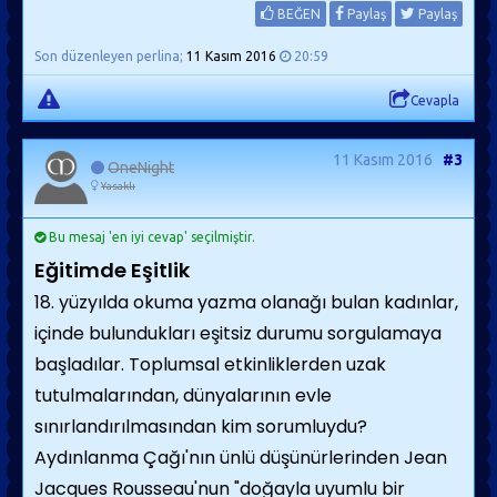
BEĞEN
Paylaş
Paylaş
Son düzenleyen perlina;
11 Kasım 2016
20:59
Cevapla
11 Kasım 2016
#3
OneNight
Yasaklı
Bu mesaj 'en iyi cevap' seçilmiştir.
Eğitimde Eşitlik
18. yüzyılda okuma yazma olanağı bulan kadınlar,
içinde bulundukları eşitsiz durumu sorgulamaya
başladılar. Toplumsal etkinliklerden uzak
tutulmalarından, dünyalarının evle
sınırlandırılmasından kim sorumluydu?
Aydınlanma Çağı'nın ünlü düşünürlerinden Jean
Jacques Rousseau'nun "doğayla uyumlu bir