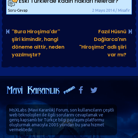
Eski Türklerde kadın hakları nelerdir?
Soru-Cevap
2 Mayıs 2014 / Misafir
''Bura Hiroşima'dır''
Fazıl Hüsnü
şiiri kimindir, hangi
Dağlarca'nın
döneme aittir, neden
"Hiroşima" adlı şiiri
yazılmıştır?
var mı?
MsXLabs (
Mavi Karanlık
)
Forum
, son kullanıcıların çeşitli
web teknolojileri ile ilgili sorularını cevaplamak ve
geniş kapsamlı bir Türkçe bilgi paylaşımı platformu
oluşturmak amacıyla 2005 yılından bu yana hizmet
vermektedir.