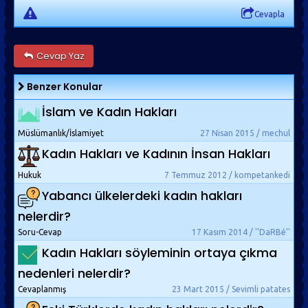
Cevapla
Cevap Yaz
Benzer Konular
İslam ve Kadın Hakları
Müslümanlık/İslamiyet
27 Nisan 2015 / mechul
Kadın Hakları ve Kadının İnsan Hakları
Hukuk
7 Temmuz 2012 / kompetankedi
Yabancı ülkelerdeki kadın hakları
nelerdir?
Soru-Cevap
17 Kasım 2014 / ''DaRBé''
Kadın Hakları söyleminin ortaya çıkma
nedenleri nelerdir?
Cevaplanmış
23 Mart 2015 / Sevimli patates