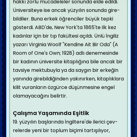
hakkı zorlu mücadeleler sonunda elde edildi.
Üniversiteye ise ancak yüzyılın sonunda gire­
bildiler. Buna erkek öğrenciler büyük tepki
gösterdi. ABD'de, New York'ta 1865'te ilk kez
kadınlar için bir tıp fakültesi açıldı. Ünlü İngiliz
yazarı Virginia Woolf "Kendine Ait Bir Oda" (A
Room of One's Own; 1928) adlı denemesinde
bir kadının üniversite kitaplığı­na bile ancak bir
tavsiye mektubuyla ya da saygın bir erkeğin
yanında girebildiğinden yakınırken, kitaplıklara
kilit vuranların özgürce düşünmesine engel
olamayacağını be­lirtir.
Çalışma Yaşamında Eşitlik
19. yüzyılın başlarında İngiltere'de ilerici çev­
relerde yeni bir toplum biçimi tartışılıyor,