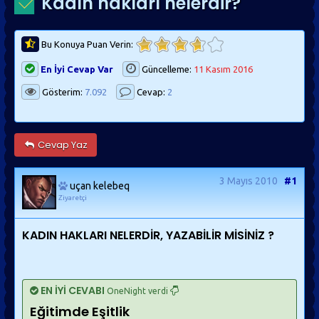
Kadın hakları nelerdir?
Bu Konuya Puan Verin:
En İyi Cevap Var
Güncelleme:
11 Kasım 2016
Gösterim:
7.092
Cevap:
2
Cevap Yaz
3 Mayıs 2010
#1
uçan kelebeq
Ziyaretçi
KADIN HAKLARI NELERDİR, YAZABİLİR MİSİNİZ ?
EN İYİ CEVABI
OneNight verdi
Eğitimde Eşitlik