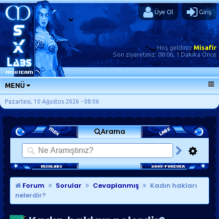
Üye Ol
Giriş
Hoş geldiniz
Misafir
Son ziyaretiniz:
08:06, 1 Dakika Önce
MENÜ
ANA SAYFA
Pazartesi, 10 Ağustos 2026 - 08:06
FORUMLAR
Arama
SORU-CEVAP
GÜNLÜKLER
SON MESAJLAR
KISAYOLLAR
Forum
Sorular
Cevaplanmış
Kadın hakları
nelerdir?