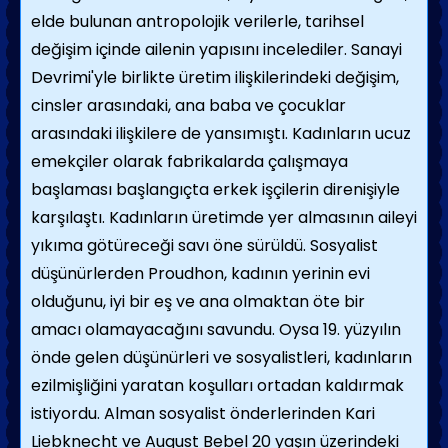
elde bulunan antropolojik verilerle, tarihsel
değişim içinde ailenin yapı­sını incelediler. Sanayi
Devrimi'yle birlikte üretim ilişkilerindeki değişim,
cinsler arasın­daki, ana baba ve çocuklar
arasındaki ilişkile­re de yansımıştı. Kadınların ucuz
emekçiler olarak fabrikalarda çalışmaya
başlaması baş­langıçta erkek işçilerin direnişiyle
karşılaştı. Kadınların üretimde yer almasının aileyi
yıkı­ma götüreceği savı öne sürüldü. Sosyalist
düşünürlerden Proudhon, kadının yerinin evi
olduğunu, iyi bir eş ve ana olmaktan öte bir
amacı olamayacağını savundu. Oysa 19. yüz­yılın
önde gelen düşünürleri ve sosyalistleri, kadınların
ezilmişliğini yaratan koşulları orta­dan kaldırmak
istiyordu. Alman sosyalist önderlerinden Kari
Liebknecht ve August Bebel 20 yaşın üzerindeki