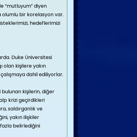
rde “mutluyum” diyen
da olumlu bir korelasyon var.
isteklerimizi, hedeflerimizi
larda. Duke Üniversitesi
ı olan kişilere yakın
ir çalışmaya dahil ediliyorlar.
bulunan kişilerin, diğer
p krizi geçirdikleri
ara, saldırganlık ve
i, yakın ilişkiler
azla belirlediğini