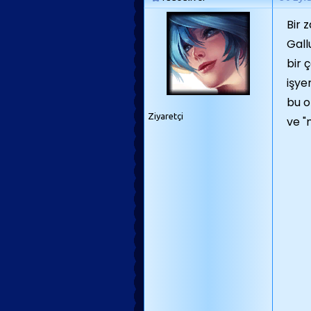
Bir 
Gall
bir 
işye
bu o
Ziyaretçi
ve "