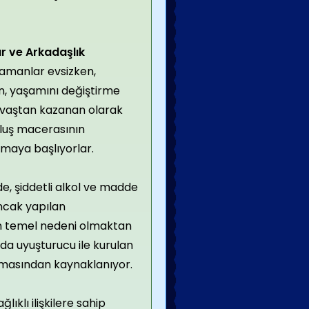
r ve Arkadaşlık
zamanlar evsizken,
n, yaşamını değiştirme
savaştan kazanan olarak
tuluş macerasının
amaya başlıyorlar.
de, şiddetli alkol ve madde
Ancak yapılan
un temel nedeni olmaktan
a da uyuşturucu ile kurulan
mamasından kaynaklanıyor.
ıklı ilişkilere sahip