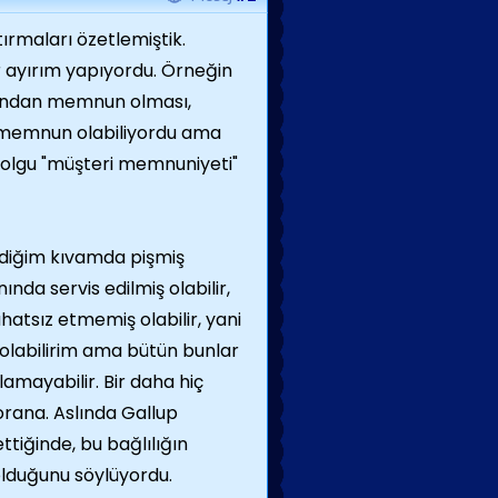
ştırmaları özetlemiştik.
ir ayırım yapıyordu. Örneğin
larından memnun olması,
n memnun olabiliyordu ama
 olgu "müşteri memnuniyeti"
ediğim kıvamda pişmiş
ında servis edilmiş olabilir,
hatsız etmemiş olabilir, yani
labilirim ama bütün bunlar
amayabilir. Bir daha hiç
orana. Aslında Gallup
tiğinde, bu bağlılığın
 olduğunu söylüyordu.