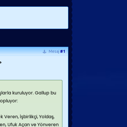
Mesaj
#1
?
şlarla kuruluyor. Gallup bu
topluyor:
 Veren, İşbirlikçi, Yoldaş,
Veren, Ufuk Açan ve Yönveren