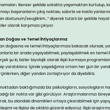
mamaları. Benzer şekilde sokakta yaşamaktan kurtulup, ke
mayı başaranların çıkış noktası, sabırla ve inatla yanları
in dostunum/sevgilinim...” diyerek tutarlı bir şekilde hayatl
şkiler olarak karşımıza çıkıyor.
san Doğası ve Temel İhtiyaçlarımız
an doğasına ve temel ihtiyaçlarımıza bakacak olursak, yakı
anlarla bir arada yaşayabilmek, paylaşabilmek en temel ih
çek şu ki, bizler biyolojik olarak ilişki kurmaya programlan
ip yaratıklarız. İçinde yaşadığımız ortam her gün bir yand
çinlerken, diğer yandan zorlaştırıyor da diyebiliriz.
noktadan baktığımızda biz psikologların, sosyologların h
adığı bir nokta var gibi görülüyor. Araştırmalarımızı bire
rak, bu alandaki dinamikleri ortaya çıkarabilmek için yapıyo
ileşimi ve ilişkiyi de sıklıkla gözardı ediyoruz. İlişki araştır