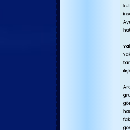
kü
ins
Ayn
hat
Ya
Yak
tar
ili
Ara
gru
gör
has
fak
gös