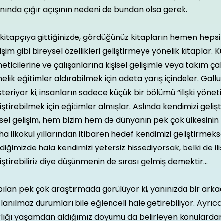
nında çığır açışının nedeni de bundan olsa gerek.
 kitapçıya gittiğinizde, gördüğünüz kitapların hemen hepsi lid
işim gibi bireysel özellikleri geliştirmeye yönelik kitaplar. 
eticilerine ve çalışanlarına kişisel gelişimle veya takım ça
elik eğitimler aldırabilmek için adeta yarış içindeler. Gall
teriyor ki, insanların sadece küçük bir bölümü “ilişki yönetimi
iştirebilmek için eğitimler almışlar. Aslında kendimizi geliş
isel gelişim, hem bizim hem de dünyanın pek çok ülkesinin e
a ilkokul yıllarından itibaren hedef kendimizi geliştirmek
diğimizde hala kendimizi yetersiz hissediyorsak, belki de iliş
iştirebiliriz diye düşünmenin de sırası gelmiş demektir...
ılan pek çok araştırmada görülüyor ki, yanınızda bir arka
lanılmaz durumları bile eğlenceli hale getirebiliyor. Ayrıca 
lığı yaşamdan aldığımız doyumu da belirleyen konulardan b