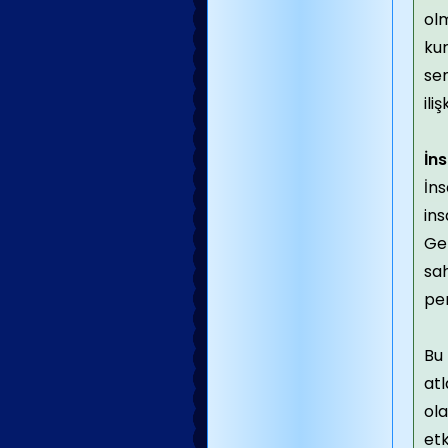
ol
kur
sen
ili
İn
İns
ins
Ger
sah
per
Bu 
atl
ola
etk