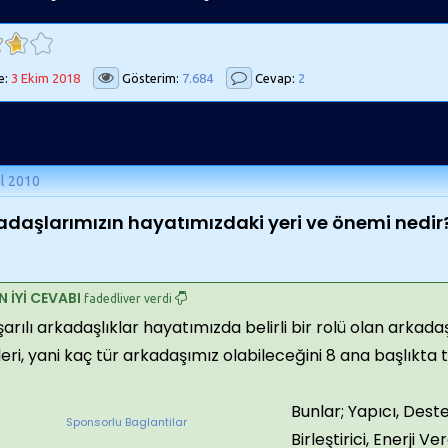
e:
3 Ekim 2018
Gösterim:
7.684
Cevap:
2
ül 2010
adaşlarımızın hayatımızdaki yeri ve önemi nedir
N İYİ CEVABI
fadedliver verdi
arılı arkadaşlıklar hayatımızda belirli bir rolü olan arkada
leri, yani kaç tür arkadaşımız olabileceğini 8 ana başlıkta 
Bunlar; Yapıcı, Destek
Sponsorlu Baglantilar
Birleştirici, Enerji 