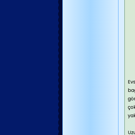
Evs
bağ
gör
çok
yak
Uzu