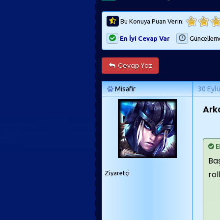
Bu Konuya Puan Verin:
En İyi Cevap Var
Güncellem
Cevap Yaz
Misafir
30 Eyl
Ark
E
Baş
rol
Ziyaretçi