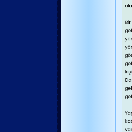
ala
Bir
gel
yön
yön
gös
gel
kiş
Dah
gel
gel
Yap
kat
var