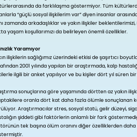
ltürlerarasında da farklılaşma göstermiyor. Tüm kültürle
anlarla “güçlü sosyal ilişkilerim var” diyen insanlar arasın
ı zamanda arkadaşlıklar ve yakın ilişkiler beklentilerimizi, 
ta yaşam koşullarımızı da belirleyen önemli özellikler.
lnızlık Yaramıyor
ın ilişkilerin sağlığımız üzerindeki etkisi de şaşırtıcı boyut
afından 2001 yılında yapılan bir araştırmada, kalp hastalığ
şkilerle ilgili bir anket yapılıyor ve bu kişiler dört yıl süren b
ştırma sonuçlarına göre yaşamında dörtten az yakın ilişki 
ptakilere oranla dört kat daha fazla ölümle sonuçlanan kal
ülüyor. Araştırmacılar stres, sosyal statü, gelir düzeyi, sig
talığın şiddeti gibi faktörlerin anlamlı bir fark göstermediğin
törünün tek başına ölüm oranını diğer özelliklerden daha f
termiştir.