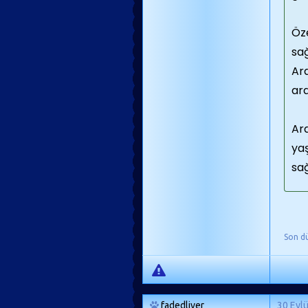
Öz
sa
Ara
ara
Ara
yaş
sağ
Son d
fadedliver
30 Eyl