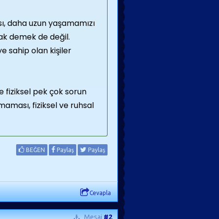
ası, daha uzun yaşamamızı
ak demek de değil.
e sahip olan kişiler
e fiziksel pek çok sorun
maması, fiziksel ve ruhsal
BEĞEN
Paylaş
Paylaş
Cevapla
Mesaj
#2