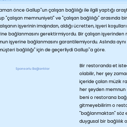
zaman önce Gallup''un çalışan bağlılığı ile ilgili yaptığı ara
up "çalışan memnuniyeti" ve "çalışan bağlılığı" arasında b
çalışanın işyerinin imajından, aldığı ücretten, işyeri koşul
rine bağlanmasını gerektirmiyordu. Bir çalışan işyerinde
nun işyerine bağlanmasını garantilemiyordu. Aslında aynı
müşteri bağlılığı" için de geçerliydi Gallup''a göre.
Bir restoranda et ist
Sponsorlu Bağlantılar
olabilir, her şey zaman
içeride çalan müzik ra
her şeyden memnun o
beni o restorana bağl
gitmeyebilirim o rest
"bağlanmaktan" söz et
duygusal bir bağlılık