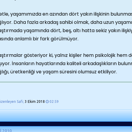
etle, yaşamımızda en azından dört yakın ilişkinin bulunm
ğlıyor. Daha fazla arkadaş sahibi olmak, daha uzun yaşam
ştırmada yaşamında dört, beş, altı hatta sekiz yakın ilişkiy
sında anlamlı bir fark görülmüyor.
ştırmalar gösteriyor ki, yalnız kişiler hem psikolojik hem d
ıyor. İnsanların hayatlarında kaliteli arkadaşlıkların bulun
lığı, üretkenliği ve yaşam süresini olumsuz etkiliyor.
üzenleyen Safi;
3 Ekim 2018
02:59
ül 2010