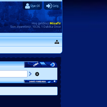
Üye Ol
Giriş
Hoş geldiniz
Misafir
Son ziyaretiniz:
10:26, 1 Dakika Önce