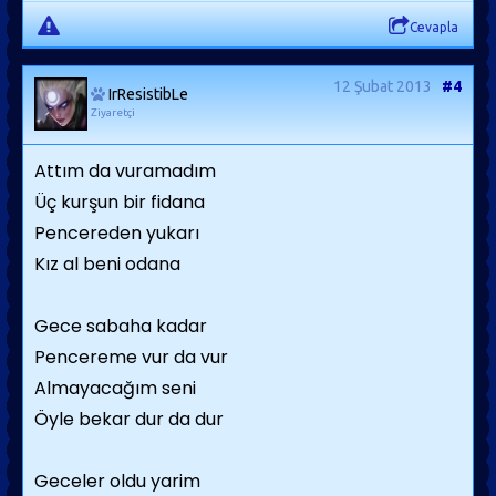
Cevapla
12 Şubat 2013
#4
IrResistibLe
Ziyaretçi
Attım da vuramadım
Üç kurşun bir fidana
Pencereden yukarı
Kız al beni odana
Gece sabaha kadar
Pencereme vur da vur
Almayacağım seni
Öyle bekar dur da dur
Geceler oldu yarim