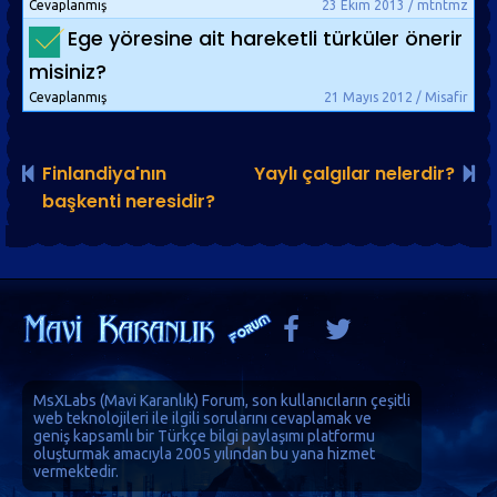
Cevaplanmış
23 Ekim 2013 / mtntmz
Ege yöresine ait hareketli türküler önerir
misiniz?
Cevaplanmış
21 Mayıs 2012 / Misafir
Finlandiya'nın
Yaylı çalgılar nelerdir?
başkenti neresidir?
MsXLabs (
Mavi Karanlık
)
Forum
, son kullanıcıların çeşitli
web teknolojileri ile ilgili sorularını cevaplamak ve
geniş kapsamlı bir Türkçe bilgi paylaşımı platformu
oluşturmak amacıyla 2005 yılından bu yana hizmet
vermektedir.