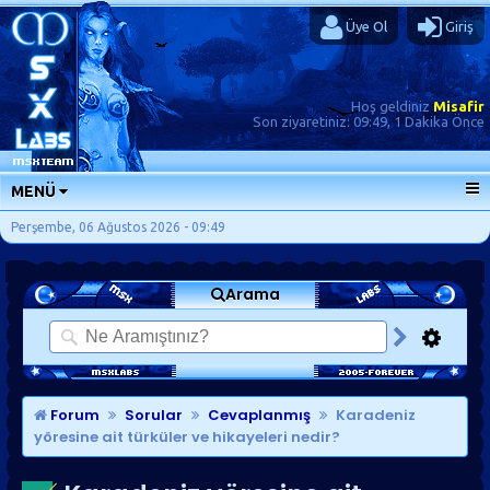
Üye Ol
Giriş
Hoş geldiniz
Misafir
Son ziyaretiniz:
09:49, 1 Dakika Önce
MENÜ
ANA SAYFA
Perşembe, 06 Ağustos 2026 - 09:49
FORUMLAR
Arama
SORU-CEVAP
GÜNLÜKLER
SON MESAJLAR
KISAYOLLAR
Forum
Sorular
Cevaplanmış
Karadeniz
yöresine ait türküler ve hikayeleri nedir?