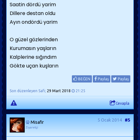
Saatin dördü yarim
Dillere destan oldu
Ayın ondördü yarim
O güzel gözlerinden
Kurumasın yaşların
Kalplerine sığındım
Gökte uçan kuşların
BEĞEN
Paylaş
Paylaş
Son düzenleyen Safi;
29 Mart 2018
21:25
Cevapla
5 Ocak 2014
#5
Misafir
Ziyaretçi