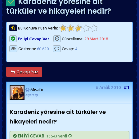
Karadeniz yöresine ait
türküler ve hikayeleri nedir?
Bu Konuya Puan Verin:
En İyi Cevap Var
Güncelleme:
29 Mart 2018
Gösterim:
60.620
Cevap:
4
Cevap Yaz
6 Aralık 2010
#1
Misafir
Ziyaretçi
Karadeniz yöresine ait türküler ve
hikayeleri nedir?
EN İYİ CEVABI
13543 verdi