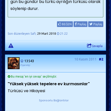
gün bu gündür bu türkü ayrılığın türküsü olarak
söylenip durur.
BEĞEN
Paylaş
Paylaş
Son düzenleyen Safi;
29 Mart 2018
21:22
Cevapla
10 Kasım 2011
#2
13543
Ziyaretçi
Bu mesaj 'en iyi cevap' seçilmiştir.
"Yüksek yüksek tepelere ev kurmasınlar"
Türküsü ve Hikayesi
Sponsorlu Bağlantılar