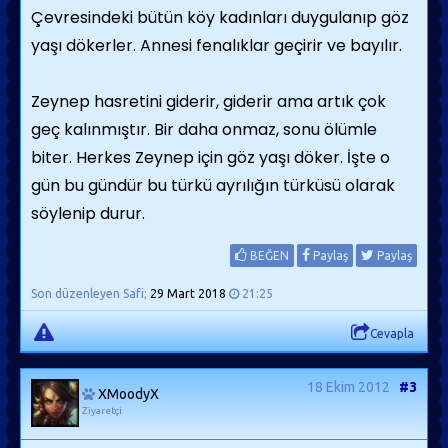
Çevresindeki bütün köy kadınları duygulanıp göz
yaşı dökerler. Annesi fenalıklar geçirir ve bayılır.
Zeynep hasretini giderir, giderir ama artık çok
geç kalınmıştır. Bir daha onmaz, sonu ölümle
biter. Herkes Zeynep için göz yaşı döker. İşte o
gün bu gündür bu türkü ayrılığın türküsü olarak
söylenip durur.
BEĞEN
Paylaş
Paylaş
Son düzenleyen Safi;
29 Mart 2018
21:25
Cevapla
18 Ekim 2012
#3
XMoodyX
Ziyaretçi