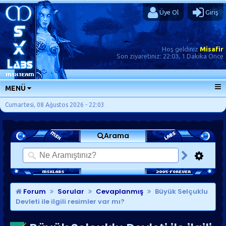
Üye Ol
Giriş
Hoş geldiniz
Misafir
Son ziyaretiniz:
22:03, 1 Dakika Önce
MENÜ
ANA SAYFA
Cumartesi, 08 Ağustos 2026 - 22:03
FORUMLAR
Arama
SORU-CEVAP
GÜNLÜKLER
SON MESAJLAR
KISAYOLLAR
Forum
Sorular
Cevaplanmış
Büyük Selçuklu
Devleti ile ilgili resimler var mı?