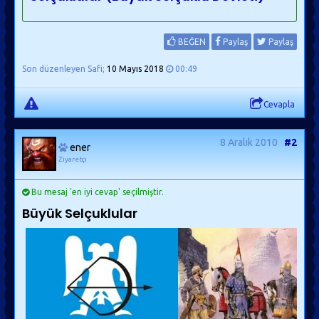
BEĞEN
Paylaş
Paylaş
Son düzenleyen Safi;
10 Mayıs 2018
00:49
Cevapla
8 Aralık 2010
#2
ener
Ziyaretçi
Bu mesaj 'en iyi cevap' seçilmiştir.
Büyük Selçuklular