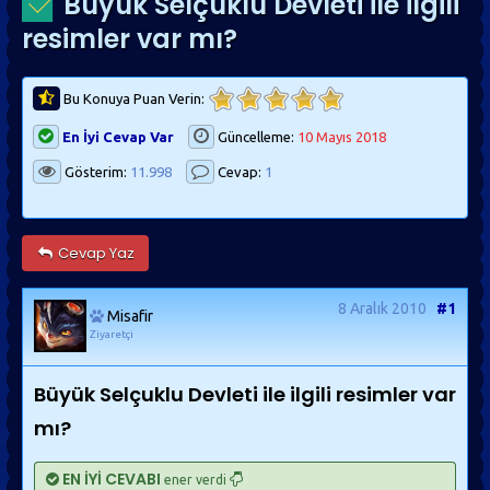
Büyük Selçuklu Devleti ile ilgili
resimler var mı?
Bu Konuya Puan Verin:
En İyi Cevap Var
Güncelleme:
10 Mayıs 2018
Gösterim:
11.998
Cevap:
1
Cevap Yaz
8 Aralık 2010
#1
Misafir
Ziyaretçi
Büyük Selçuklu Devleti ile ilgili resimler var
mı?
EN İYİ CEVABI
ener verdi