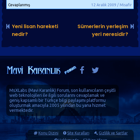
Cevaplanmış
12 Aralık 2009 / Misafir
Yeni lisan hareketi
Sümerlerin yerleşim
nedir?
yeri neresidir?
MsXLabs (
Mavi Karanlık
)
Forum
, son kullanıcıların çeşitli
web teknolojileri ile ilgili sorularını cevaplamak ve
geniş kapsamlı bir Türkçe bilgi paylaşımı platformu
oluşturmak amacıyla 2005 yılından bu yana hizmet
vermektedir.
Konu Dizini
Site Kuralları
Gizlilik ve Şartlar