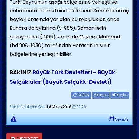
Türk, Seyhun’un aşağı bölgelerine yerleşti ve
daha sonra İslam dinini benimsedi. Samanilerin uç
beyleri arasında yer alan bu topluluklar, önce
Buhara dolaylarına (y. 985), Samanilerin
çöküşünden (1005) sonra da Gazneli Mahmud
(hd 998-1030) tarafından Horasan’ın sınır
bölgelerine yerleştirildiler.
BAKINIZ
Büyük Türk Devletleri - Büyük
Selçuklular (Büyük Selçuklu Devleti)
BEĞEN
Paylaş
Paylaş
Son düzenleyen Safi;
14 Mayıs 2018
02:28
Cevapla
Cevap Yaz