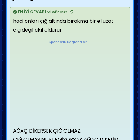
EN İYİ CEVABI
Misafir verdi
hadi onları çığ altında bırakma bir el uzat
cıg degil akıl öldürür
Sponsorlu Baglantilar
AĞAÇ DİKERSEK ÇIĞ OLMAZ.
ÇIĞ OLMASINI İSTEMİYORSAK AĞAÇ DİKELİM