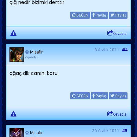
çığ nedir bizimki derttir
BEĞEN
Paylaş
Paylaş
Cevapla
8 Aralık 2011
#4
Misafir
Ziyaretçi
ağaç dik canını koru
BEĞEN
Paylaş
Paylaş
Cevapla
26 Aralık 2011
#5
Misafir