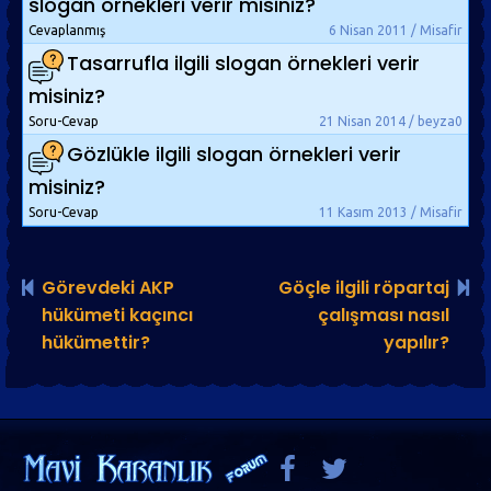
slogan örnekleri verir misiniz?
Cevaplanmış
6 Nisan 2011 / Misafir
Tasarrufla ilgili slogan örnekleri verir
misiniz?
Soru-Cevap
21 Nisan 2014 / beyza0
Gözlükle ilgili slogan örnekleri verir
misiniz?
Soru-Cevap
11 Kasım 2013 / Misafir
Görevdeki AKP
Göçle ilgili röpartaj
hükümeti kaçıncı
çalışması nasıl
hükümettir?
yapılır?