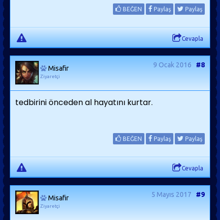
BEĞEN
Paylaş
Paylaş
Cevapla
9 Ocak 2016
#8
Misafir
Ziyaretçi
tedbirini önceden al hayatını kurtar.
BEĞEN
Paylaş
Paylaş
Cevapla
5 Mayıs 2017
#9
Misafir
Ziyaretçi