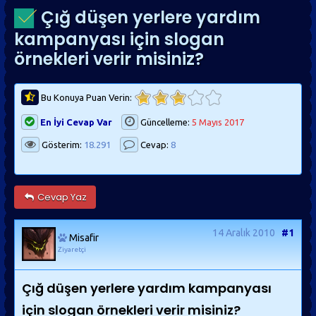
Çığ düşen yerlere yardım
kampanyası için slogan
örnekleri verir misiniz?
Bu Konuya Puan Verin:
En İyi Cevap Var
Güncelleme:
5 Mayıs 2017
Gösterim:
18.291
Cevap:
8
Cevap Yaz
14 Aralık 2010
#1
Misafir
Ziyaretçi
Çığ düşen yerlere yardım kampanyası
için slogan örnekleri verir misiniz?