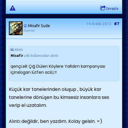
Cevapla
14 Aralık 2013
#7
Misafir Sude
Ziyaretçi
Alıntı
Misafir
adlı kullanıcıdan alıntı
qençLeR Çığ Düien Köylere YaRdım kampanyası
içinslogan lütfen aciLL!!
Küçük kar tanelerinden oluşup , büyük kar
tanelerine dönüşen bu kimsesiz insanlara ses
verip el uzatalım.
Alıntı değildir, ben yazdım. Kolay gelsin. =)