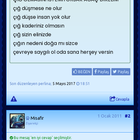
çığ düşmese ne olur
çığ düşse insan yok olur
çığ kaderiniz olmasın
çığ sizin elinizde
çığın nedeni doğa mı sizce
çevreye saygılı ol oda sana herşey versin
BEĞEN
Paylaş
Paylaş
Son düzenleyen perlina;
5 Mayıs 2017
18:51
Cevapla
1 Ocak 2011
#2
Misafir
Ziyaretçi
Bu mesaj 'en iyi cevap' seçilmiştir.