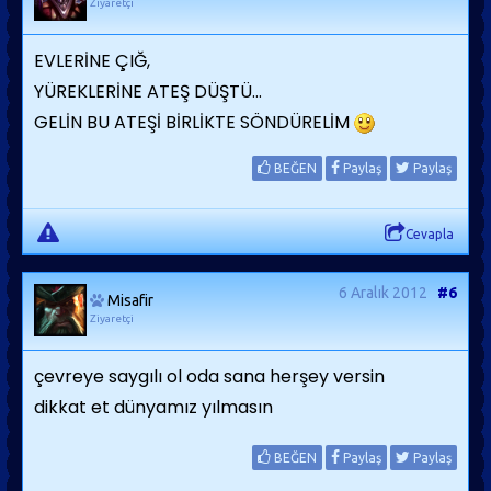
Ziyaretçi
EVLERİNE ÇIĞ,
YÜREKLERİNE ATEŞ DÜŞTÜ...
GELİN BU ATEŞİ BİRLİKTE SÖNDÜRELİM
BEĞEN
Paylaş
Paylaş
Cevapla
6 Aralık 2012
#6
Misafir
Ziyaretçi
çevreye saygılı ol oda sana herşey versin
dikkat et dünyamız yılmasın
BEĞEN
Paylaş
Paylaş