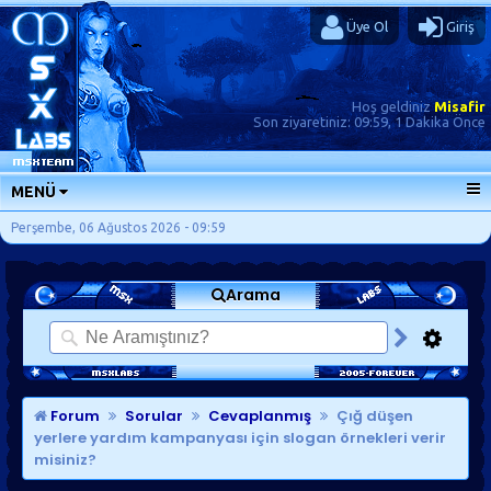
Üye Ol
Giriş
Hoş geldiniz
Misafir
Son ziyaretiniz:
09:59, 1 Dakika Önce
MENÜ
ANA SAYFA
Perşembe, 06 Ağustos 2026 - 09:59
FORUMLAR
Arama
SORU-CEVAP
GÜNLÜKLER
SON MESAJLAR
KISAYOLLAR
Forum
Sorular
Cevaplanmış
Çığ düşen
yerlere yardım kampanyası için slogan örnekleri verir
misiniz?