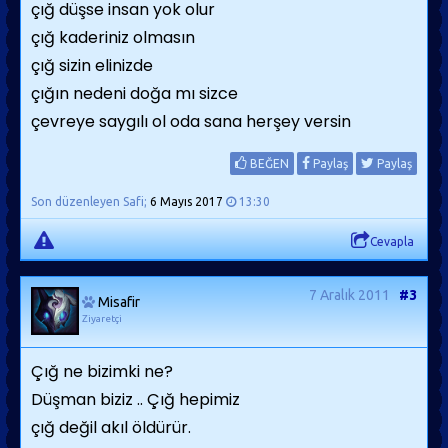
çığ düşse insan yok olur
çığ kaderiniz olmasın
çığ sizin elinizde
çığın nedeni doğa mı sizce
çevreye saygılı ol oda sana herşey versin
BEĞEN
Paylaş
Paylaş
Son düzenleyen Safi;
6 Mayıs 2017
13:30
Cevapla
7 Aralık 2011
#3
Misafir
Ziyaretçi
Çığ ne bizimki ne?
Düşman biziz .. Çığ hepimiz
çığ değil akıl öldürür.