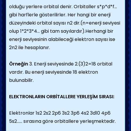
olduğu yerlere orbital denir. Orbitaller s*p*d*f...
gibi harflerle gösterilirler. Her hangi bir enerji
düzeyindeki orbital sayısı n2 dir.(n=enerji seviyesi
olup 1*2*3*4... gibi tam sayılardır).Herhangi bir
enerji seviyesinin alabileceği elektron sayısı ise
2n2 ile hesaplanır.
Örneğin
3. Enerji seviyesinde 2.(3)2=18 orbital
vardır. Bu enerji seviyesinde 18 elektron
bulunabilir.
ELEKTRONLARIN ORBİTALLERE YERLEŞİM SIRASI:
Elektronlar 1s2 2s2 2p6 3s2 3p6 4s2 3d10 4p6
5s2...... sırasına göre orbitallere yerleşmektedir.