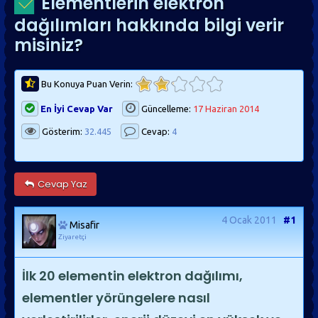
Elementlerin elektron
dağılımları hakkında bilgi verir
misiniz?
Bu Konuya Puan Verin:
En İyi Cevap Var
Güncelleme:
17 Haziran 2014
Gösterim:
32.445
Cevap:
4
Cevap Yaz
4 Ocak 2011
#1
Misafir
Ziyaretçi
İlk 20 elementin elektron dağılımı,
elementler yörüngelere nasıl