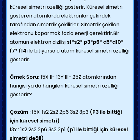
küresel simetri özelliği gösterir. Küresel simetri
gösteren atomlarda elektronlar çekirdek
tarafından simetrik çekilirler. Simetrik çekilen
elektronu koparmak fazla enerji gerektirir.Bir
atomun elektron dizilişi
s1*s2* p3*p6* d5*d10*
f7* f14
ile bitiyorsa o atom küresel simetri özelliği
gösterir.
Örnek Soru:
15X II- 13Y III- 25Z atomlarından
hangisi ya da hangileri küresel simetri özelliği
gösterir?
Çözüm :
15X: 1s2 2s2 2p6 3s2 3p3
(P3 ile bittiği
için küresel simetri)
13Y : 1s2 2s2 2p6 3s2 3p1
(p1 ile bittiği için küresel
simetri değil)