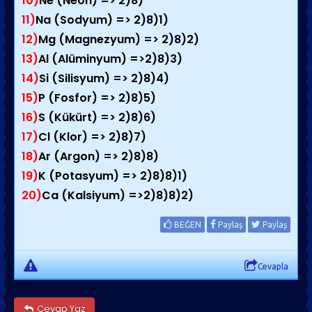
10)
Ne (Neon) => 2)8)
11)
Na (Sodyum) => 2)8)1)
12)
Mg (Magnezyum) => 2)8)2)
13)
Al (Alüminyum) =>2)8)3)
14)
Si (Silisyum) => 2)8)4)
15)
P (Fosfor) => 2)8)5)
16)
S (Kükürt) => 2)8)6)
17)
Cl (Klor) => 2)8)7)
18)
Ar (Argon) => 2)8)8)
19)
K (Potasyum) => 2)8)8)1)
20)
Ca (Kalsiyum) =>2)8)8)2)
BEĞEN
Paylaş
Paylaş
Cevapla
Cevap Yaz