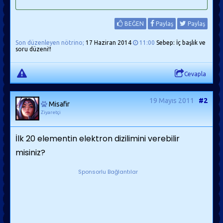
BEĞEN
Paylaş
Paylaş
Son düzenleyen nötrino;
17 Haziran 2014
11:00
Sebep: İç başlık ve
soru düzeni!!
Cevapla
19 Mayıs 2011
#2
Misafir
Ziyaretçi
İlk 20 elementin elektron dizilimini verebilir
misiniz?
Sponsorlu Bağlantılar