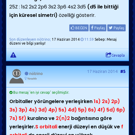
25Z : 1s2 2s2 2p6 3s2 3p6 4s2 3d5
(d5 ile bittiği
için küresel simetri)
özelliği gösterir.
BEĞEN
Paylaş
Paylaş
Son düzenleyen nötrino;
17 Haziran 2014
11:59
Sebep: Mesaj
düzeni ve bilgi yanlışı!
Cevapla
17 Haziran 2014
#5
nötrino
Yasaklı
Bu mesaj 'en iyi cevap' seçilmiştir.
Orbitaller yörüngelere yerleşirken
1s) 2s) 2p)
3s) 3p) 4s) 3d) 4p) 5s) 4d) 5p) 6s) 4f) 5d) 6p)
7s) 5f)
kuralına ve
2(n)2
bağıntısına göre
yerleşirler.
S orbitali
enerji düzeyi en düşük ve
f