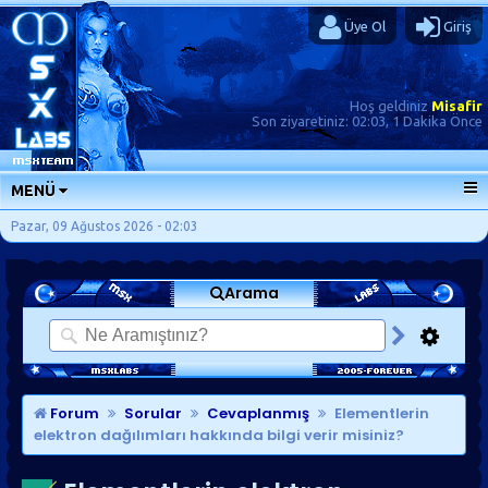
Üye Ol
Giriş
Hoş geldiniz
Misafir
Son ziyaretiniz:
02:03, 1 Dakika Önce
MENÜ
ANA SAYFA
Pazar, 09 Ağustos 2026 - 02:03
FORUMLAR
Arama
SORU-CEVAP
GÜNLÜKLER
SON MESAJLAR
KISAYOLLAR
Forum
Sorular
Cevaplanmış
Elementlerin
elektron dağılımları hakkında bilgi verir misiniz?