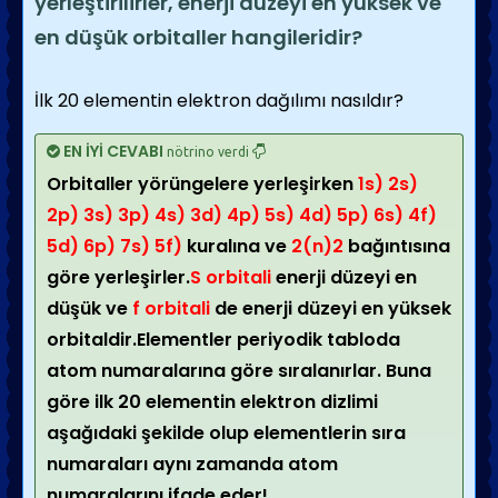
yerleştirilirler, enerji düzeyi en yüksek ve
en düşük orbitaller hangileridir?
İlk 20 elementin elektron dağılımı nasıldır?
EN İYİ CEVABI
nötrino verdi
Orbitaller yörüngelere yerleşirken
1s) 2s)
2p) 3s) 3p) 4s) 3d) 4p) 5s) 4d) 5p) 6s) 4f)
5d) 6p) 7s) 5f)
kuralına ve
2(n)2
bağıntısına
göre yerleşirler.
S orbitali
enerji düzeyi en
düşük ve
f orbitali
de enerji düzeyi en yüksek
orbitaldir.Elementler periyodik tabloda
atom numaralarına göre sıralanırlar. Buna
göre ilk 20 elementin elektron dizlimi
aşağıdaki şekilde olup elementlerin sıra
numaraları aynı zamanda atom
numaralarını ifade eder!