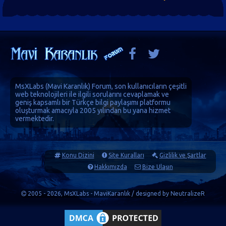
MsXLabs (
Mavi Karanlık
)
Forum
, son kullanıcıların çeşitli
web teknolojileri ile ilgili sorularını cevaplamak ve
geniş kapsamlı bir Türkçe bilgi paylaşımı platformu
oluşturmak amacıyla 2005 yılından bu yana hizmet
vermektedir.
Konu Dizini
Site Kuralları
Gizlilik ve Şartlar
Hakkımızda
Bize Ulaşın
2005 - 2026, MsXLabs - MaviKaranlık / designed by
NeutralizeR