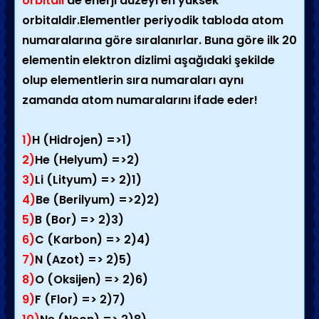
orbitali
de enerji düzeyi en yüksek
orbitaldir.Elementler periyodik tabloda atom
numaralarına göre sıralanırlar. Buna göre ilk 20
elementin elektron dizlimi aşağıdaki şekilde
olup elementlerin sıra numaraları aynı
zamanda atom numaralarını ifade eder!
1)
H (Hidrojen) =>1)
2)
He (Helyum) =>2)
3)
Li (Lityum) => 2)1)
4)
Be (Berilyum) =>2)2)
5)
B (Bor) => 2)3)
6)
C (Karbon) => 2)4)
7)
N (Azot) => 2)5)
8)
O (Oksijen) => 2)6)
9)
F (Flor) => 2)7)