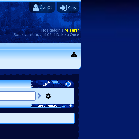
Üye Ol
Giriş
Hoş geldiniz
Misafir
Son ziyaretiniz:
14:02, 1 Dakika Önce