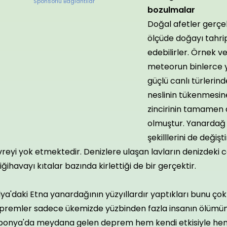
Sponsorlu Baglantilar
bozulmalar
Doğal afetler ger
ölçüde doğayı tahri
edebilirler. Örnek v
meteorun binlerce 
güçlü canlı türlerind
neslinin tükenmesin
zincirinin tamamen
olmuştur. Yanardağ
şekilllerini de değişt
reyi yok etmektedir. Denizlere ulaşan lavların denizdeki c
iğihavayı kıtalar bazında kirlettiği de bir gerçektir.
lya'daki Etna yanardağının yüzyıllardır yaptıkları bunu çok 
premler sadece ükemizde yüzbinden fazla insanın ölümün
ponya'da meydana gelen deprem hem kendi etkisiyle hemd