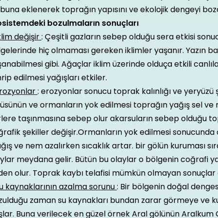
buna eklenerek toprağın yapısını ve ekolojik dengeyi boz
osistemdeki bozulmaların sonuçları
klim değişir
: Çeşitli gazların sebep olduğu sera etkisi sonu
gelerinde hiç olmaması gereken iklimler yaşanır. Yazın ba
anabilmesi gibi. Ağaçlar iklim üzerinde olduça etkili canlıl
rip edilmesi yağışları etkiler.
Erozyonlar
: erozyonlar sonucu toprak kalınlığı ve yeryüzü şek
üsünün ve ormanların yok edilmesi toprağın yağış sel ve rü
rlere taşınmasına sebep olur akarsuların sebep olduğu t
rafik şekiller değişir.Ormanların yok edilmesi sonucunda
ağış ve nem azalırken sıcaklık artar. bir gölün kuruması s
ylar meydana gelir. Bütün bu olaylar o bölgenin coğrafi y
den olur. Toprak kaybı telafisi mümkün olmayan sonuçlar 
Su kaynaklarının azalma sorunu
: Bir bölgenin doğal denges
zulduğu zaman su kaynakları bundan zarar görmeye ve 
şlar. Buna verilecek en güzel örnek Aral gölünün Aralku