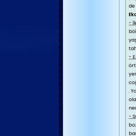
de 
Ek
- İ
böl
yaş
tah
- 
ört
ye
coğ
. Y
ola
ne
- 
bo
ba