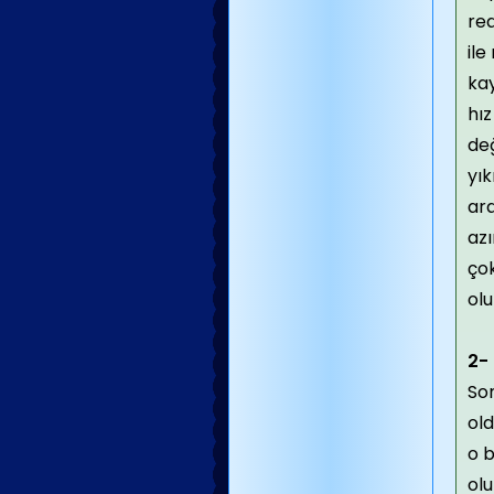
re
il
ka
hız
değ
yı
ara
az
çok
olu
2-
Son
old
o b
olu