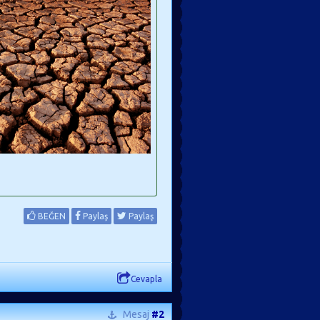
BEĞEN
Paylaş
Paylaş
Cevapla
Mesaj
#2