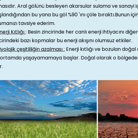
asıdır. Aral gölünü besleyen akarsular sulama ve sanayi i
landığından bu yana bu göl %90 'ını çöle bıraktı.Bunun için
umanızı tavsiye ederim.
nerji Kıtlığı
: Besin zincirinde her canlı enerji ihtiyacını diğe
cirindeki bazı kopmalar bu enerji akışını olumsuz etkiler.
iyolojik çeşitliliğin azalması :
Enerji kıtlığı ve bozulan doğal
 ortamda yaşayamamaya başlar. Doğal olarak o bölgedek
r.