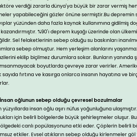
aktöre verdiği zararla dünya'ya büyük bir zarar vermiş h
e neler yapabileceğini gözler önüne sermiştir.Bu depremi
yıplar yüzünden daha fazla kaynak kullanımına gidilmiş d
 kazandırmıştır. %90'ı deprem kuşağı üzerinde olan ülkemiz 
ildir. Sel felaketlerinin sebep olduğu su baskınları inanı
kımlara sebep olmuştur. Hem yerleşim alanlarını yaşanmaz
zilerini ekilip biçilmez durumlara sokar. Bunların yanında şi
ımsanmayacak boyutlarda çevreye zarar verirler. Amerika
 sayıda fırtına ve kasırga onlarca insanın hayatına ve bi
rlar.
 İnsan oğlunun sebep olduğu çevresel bozulmalar
 yüzyıllarda insan oğlu aşırı nüfus yoğunluğuna ulaşmıştır.
ukları için belirli bölgelerde büyük şehirleşmeler oluşur. 
ölgedeki canlı popülasyonuna etki eder. Çöplerin belirli b
msuz etkiler. Evsel atıkların sebep olduğu kirlenmeler göl 