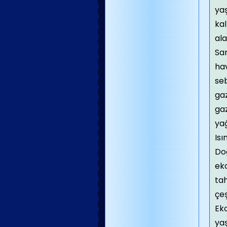
yaş
kal
ala
San
hav
seb
gaz
gaz
yağ
Isı
Doğ
ek
tah
çeş
Ek
yaş