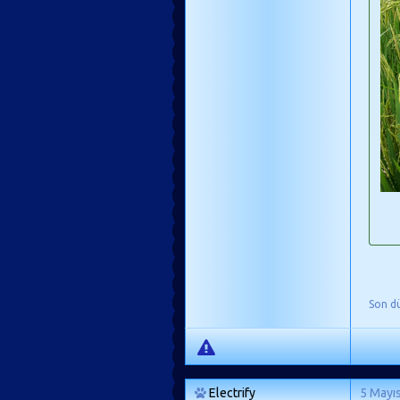
Son d
Electrify
5 Mayı