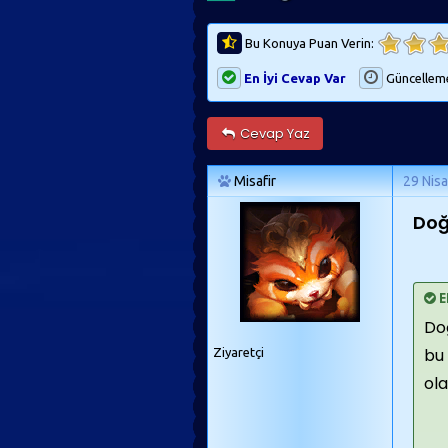
Bu Konuya Puan Verin:
En İyi Cevap Var
Güncellem
Cevap Yaz
Misafir
29 Nis
Doğ
E
Doğ
bu 
Ziyaretçi
ola