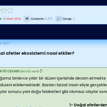
e:
12 Mart 2016
Gösterim:
5.571
Cevap:
1
an 2011
al afetler ekosistemi nasıl etkiler?
N İYİ CEVABI
Electrify verdi
amız binlerce yıldır bir düzen içerisinde devam etmekte o
düzeni etkilemektedir. Bazıları bizzat insan eliyle gerçekl
ylar sonucu yani doğa felaketleri gibi olumsuz olaylar so
1- Doğal afetlerde