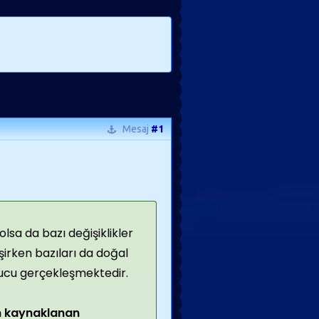
Mesaj
#1
lsa da bazı değişiklikler
eşirken bazıları da doğal
nucu gerçekleşmektedir.
n kaynaklanan