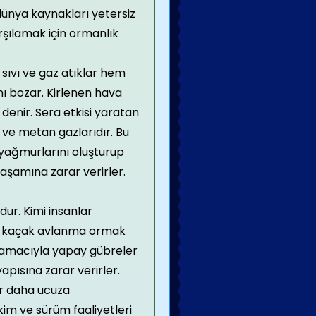
 dünya kaynakları yetersiz
arşılamak için ormanlık
 sıvı ve gaz atıklar hem
ı bozar. Kirlenen hava
denir. Sera etkisi yaratan
 ve metan gazlarıdır. Bu
 yağmurlarını oluşturup
yaşamına zarar verirler.
dur. Kimi insanlar
in kaçak avlanma ormak
k amacıyla yapay gübreler
apısına zarar verirler.
r daha ucuza
kim ve sürüm faaliyetleri