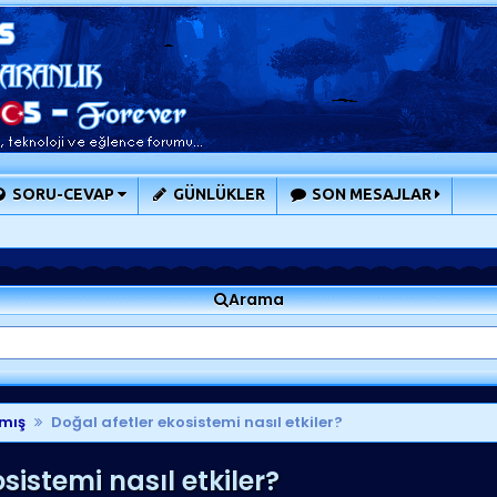
SORU-CEVAP
GÜNLÜKLER
SON MESAJLAR
Arama
mış
Doğal afetler ekosistemi nasıl etkiler?
sistemi nasıl etkiler?