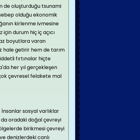
em de oluşturduğu tsunami
n sebep olduğu ekonomik
oğanın kirlenme ivmesine
için durum hiç iç açıcı
lmaz boyutlara varan
 hale getirir hem de tarım
ddetli fırtınalar hiçte
'da her yıl gerçekleşen
rçok çevresel felakete mal
 İnsanlar sosyal varlıklar
Bu da oradaki doğal çevreyi
ölgelerde birikmesi çevreyi
ve denizlerdeki canlı