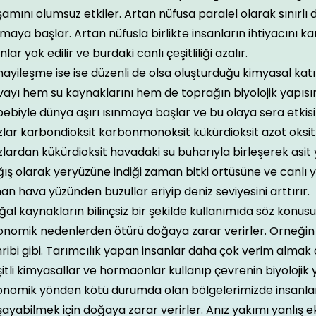
amını olumsuz etkiler. Artan nüfusa paralel olarak sınırlı
maya başlar. Artan nüfusla birlikte insanların ihtiyacını k
nlar yok edilir ve burdaki canlı çeşitliliği azalır.
ayileşme ise ise düzenli de olsa oluşturduğu kimyasal katı
ayı hem su kaynaklarını hem de toprağın biyolojik yapısın
ebiyle dünya aşırı ısınmaya başlar ve bu olaya sera etkisi 
lar karbondioksit karbonmonoksit kükürdioksit azot oksit
lardan kükürdioksit havadaki su buharıyla birleşerek asit
ış olarak yeryüzüne indiği zaman bitki ortüsüne ve canlı 
nan hava yüzünden buzullar eriyip deniz seviyesini arttırır.
al kaynakların bilinçsiz bir şekilde kullanımıda söz konusu
onomik nedenlerden ötürü doğaya zarar verirler. Orneğ
ribi gibi. Tarımcılık yapan insanlar daha çok verim alma
itli kimyasallar ve hormaonlar kullanıp çevrenin biyolojik y
onomik yönden kötü durumda olan bölgelerimizde insanla
ayabilmek için doğaya zarar verirler. Anız yakımı yanlış e