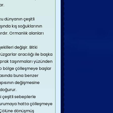
ar.
cu dünyanın çeşitli
şında kış soğuklarının
ardır. Ormanlık alanları
illeri değişir. Bitki
zgarlar aracılığı ile başka
oprak taşınmaları yüzünden
 o bölge çölleşmeye başlar
ırasında buna benzer
apısının değişmesine
doğurur.
i çeşitli sebeplerle
kurumaya hatta çölleşmeye
m Çölüne dönüşmüş