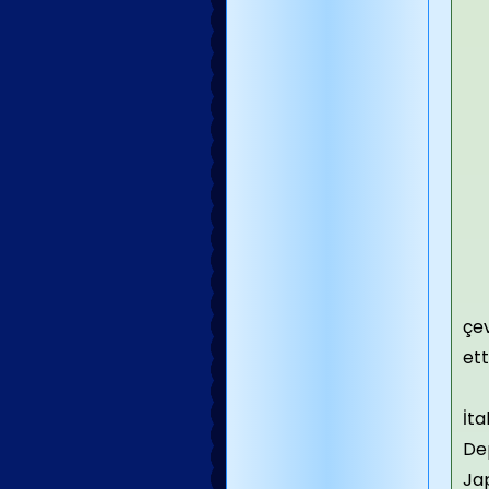
çev
ett
İta
De
Ja