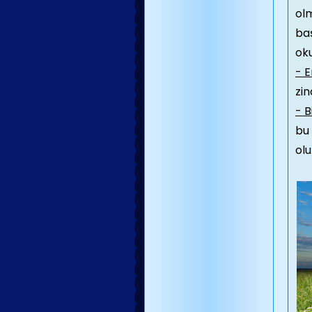
olm
baş
ok
- E
zin
- B
bu
olu