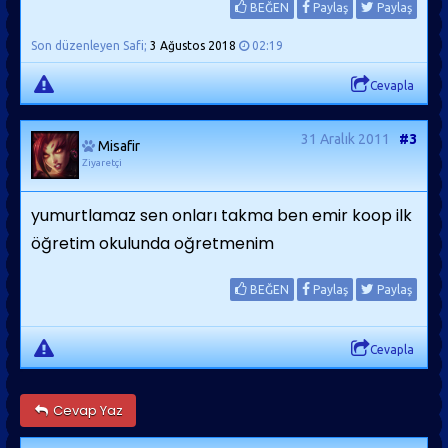
BEĞEN
Paylaş
Paylaş
Son düzenleyen Safi;
3 Ağustos 2018
02:19
Cevapla
31 Aralık 2011
#3
Misafir
Ziyaretçi
yumurtlamaz sen onları takma ben emir koop ilk
öğretim okulunda oğretmenim
BEĞEN
Paylaş
Paylaş
Cevapla
Cevap Yaz