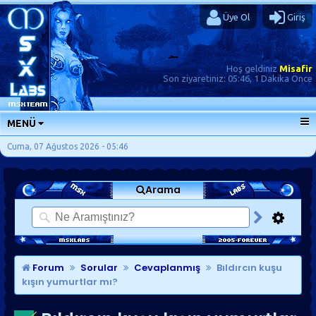
Üye Ol
Giriş
Hoş geldiniz
Misafir
Son ziyaretiniz:
05:46, 1 Dakika Önce
MENÜ
ANA SAYFA
Cuma, 07 Ağustos 2026 - 05:46
FORUMLAR
Arama
SORU-CEVAP
GÜNLÜKLER
SON MESAJLAR
KISAYOLLAR
Forum
Sorular
Cevaplanmış
Bıldırcın kuşu
kışın yumurtlar mı?