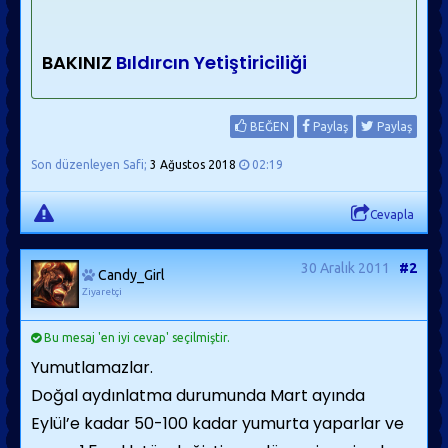
BAKINIZ
Bıldırcın Yetiştiriciliği
BEĞEN
Paylaş
Paylaş
Son düzenleyen Safi;
3 Ağustos 2018
02:19
Cevapla
30 Aralık 2011
#2
Candy_Girl
Ziyaretçi
Bu mesaj 'en iyi cevap' seçilmiştir.
Yumutlamazlar.
Doğal aydınlatma durumunda Mart ayında
Eylül’e kadar 50-100 kadar yumurta yaparlar ve