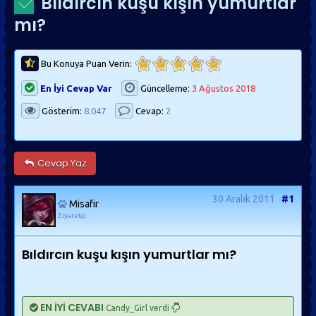
Bıldırcın kuşu kışın yumurtlar
mı?
Bu Konuya Puan Verin:
En İyi Cevap Var
Güncelleme:
3 Ağustos 2018
Gösterim:
8.047
Cevap:
2
Cevap Yaz
30 Aralık 2011
#1
Misafir
Ziyaretçi
Bıldırcın kuşu kışın yumurtlar mı?
EN İYİ CEVABI
Candy_Girl verdi