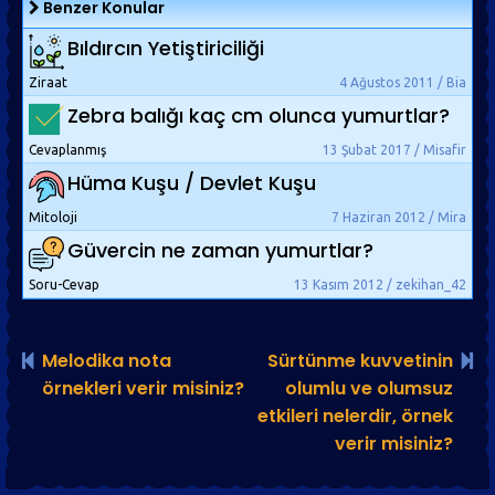
Benzer Konular
Bıldırcın Yetiştiriciliği
Ziraat
4 Ağustos 2011 / Bia
Zebra balığı kaç cm olunca yumurtlar?
Cevaplanmış
13 Şubat 2017 / Misafir
Hüma Kuşu / Devlet Kuşu
Mitoloji
7 Haziran 2012 / Mira
Güvercin ne zaman yumurtlar?
Soru-Cevap
13 Kasım 2012 / zekihan_42
Melodika nota
Sürtünme kuvvetinin
örnekleri verir misiniz?
olumlu ve olumsuz
etkileri nelerdir, örnek
verir misiniz?