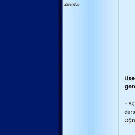
Ziyaretçi
Lis
ger
- Aç
ders
Öğre