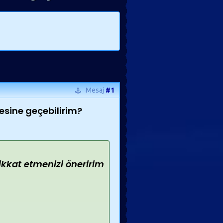
Mesaj
#1
sesine geçebilirim?
dikkat etmenizi öneririm