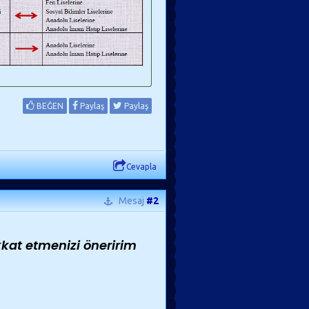
BEĞEN
Paylaş
Paylaş
Cevapla
Mesaj
#2
kkat etmenizi öneririm