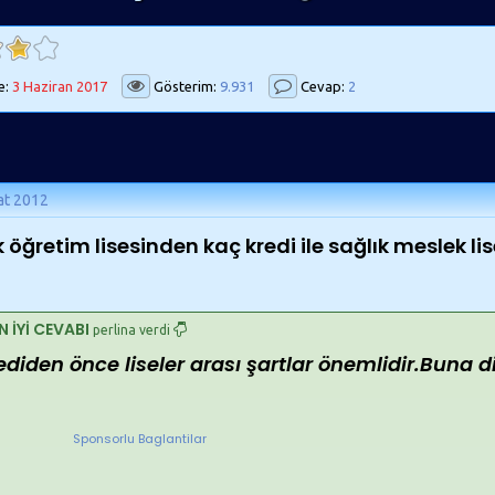
e:
3 Haziran 2017
Gösterim:
9.931
Cevap:
2
at 2012
k öğretim lisesinden kaç kredi ile sağlık meslek li
N İYİ CEVABI
perlina verdi
ediden önce liseler arası şartlar önemlidir.Buna 
Sponsorlu Baglantilar