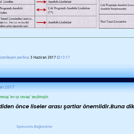
üzenleyen perlina;
3 Haziran 2017
13:17
ran 2017
esaj 'en iyi cevap' seçilmiştir.
diden önce liseler arası şartlar önemlidir.Buna di
Sponsorlu Bağlantılar