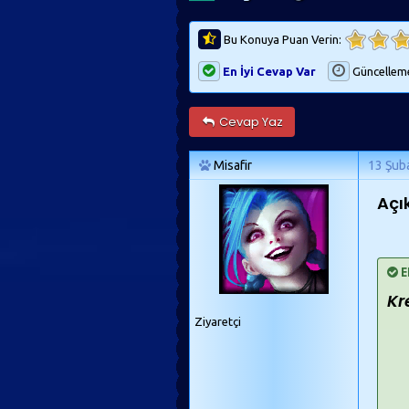
Bu Konuya Puan Verin:
En İyi Cevap Var
Güncellem
Cevap Yaz
Misafir
13 Şub
Açı
E
Kr
Ziyaretçi