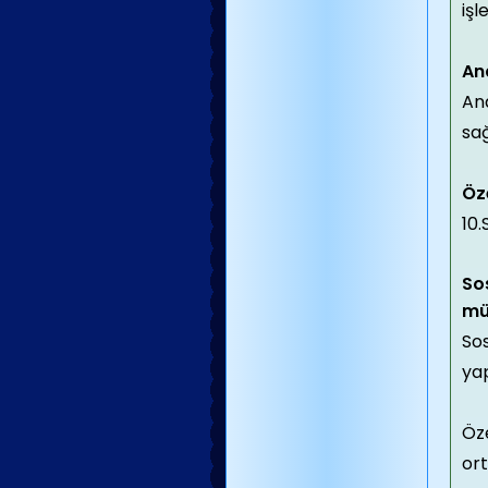
işl
Ana
Ana
sağ
Öz
10
Sos
mü
Sos
yap
Öze
or