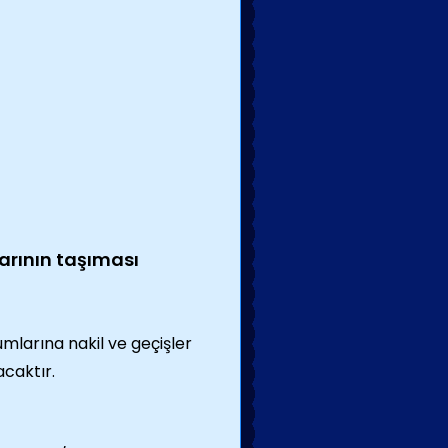
larının taşıması
mlarına nakil ve geçişler
acaktır.