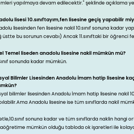
emleri yapılmaya devam edilecektir." şeklinde açıklama ye
dolu lisesi 10.sınıftayım,fen lisesine geçiş yapabilir mi
dolu lisesinden fen lisesine nakil 10.sınıf sonuna kadar ya
 üstte bu sorunun cevabı) Ancak 11.sınıftaki bir öğrenci fe
el Temel liseden anadolu lisesine nakil mümkün mü?
.Sınıf sonunda kadar mümkün.
yal Bilimler Lisesinden Anadolu İmam hatip lisesine kaçı
mkün?
yal bilimler lisesinden Anadolu İmam hatip lisesine nakil 1
ılabilir.Ama Anadolu lisesine ise tüm sınıflarda nakil müm
tle,10.sınıf sonuna kadar ve tüm sınıflarda naklin hangi 
taöğretime mümkün olduğu tabloda ok işaretleri ile kol