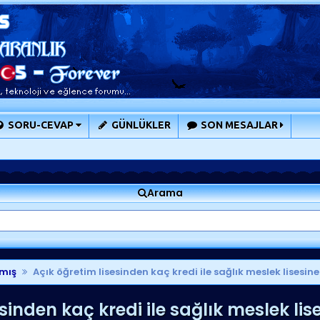
SORU-CEVAP
GÜNLÜKLER
SON MESAJLAR
Arama
mış
Açık öğretim lisesinden kaç kredi ile sağlık meslek lisesin
sinden kaç kredi ile sağlık meslek lis