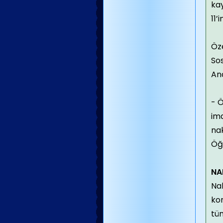
kay
11’
Öz
Sos
Ana
- Ö
ima
nak
Öğr
NA
Nak
kon
tüm