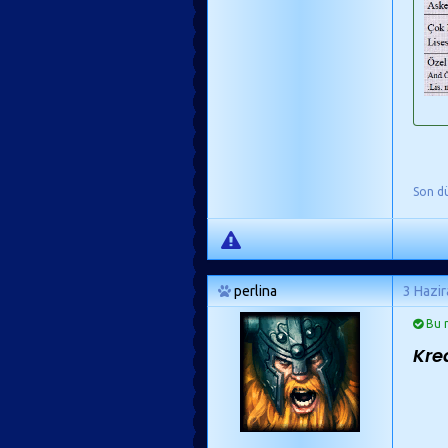
Son d
perlina
3 Hazi
Bu m
Kre