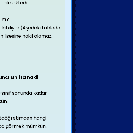
r almaktadır.
yim?
pılabiliyor.(Aşadaki tabloda
n lisesine nakil olamaz.
ncı sınıfta nakil
0.sınıf sonunda kadar
kün.
ortaöğretimden hangi
ayca görmek mümkün.