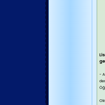
Li
ge
- A
der
Öğ
Oku