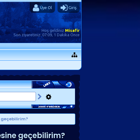
Üye Ol
Giriş
Hoş geldiniz
Misafir
Son ziyaretiniz:
07:09, 1 Dakika Önce
e geçebilirim?
esine geçebilirim?