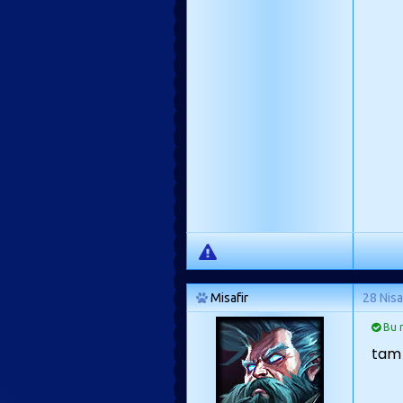
Misafir
28 Nis
Bu m
tam 