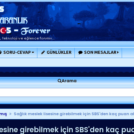
SORU-CEVAP
GÜNLÜKLER
SON MESAJLAR
Arama
mış
Sağlık meslek lisesine girebilmek için SBS'den kaç puan 
sesine girebilmek için SBS'den kaç p