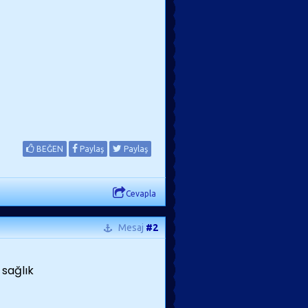
BEĞEN
Paylaş
Paylaş
Cevapla
Mesaj
#2
 sağlık