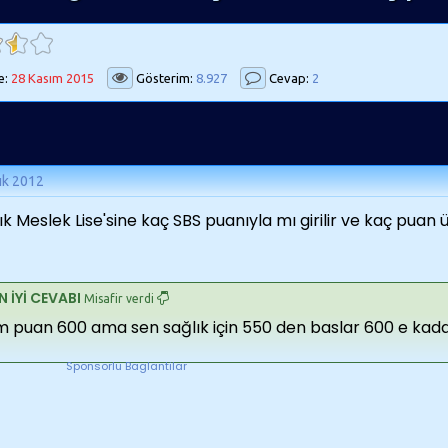
e:
28 Kasım 2015
Gösterim:
8.927
Cevap:
2
ık 2012
ık Meslek Lise'sine kaç SBS puanıyla mı girilir ve kaç puan 
N İYİ CEVABI
Misafir verdi
m puan 600 ama sen sağlık için 550 den baslar 600 e kada
Sponsorlu Baglantilar