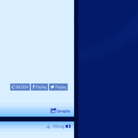
BEĞEN
Paylaş
Paylaş
Cevapla
Mesaj
#3