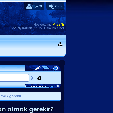
Üye Ol
Giriş
Hoş geldiniz
Misafir
Son ziyaretiniz:
11:25, 1 Dakika Önce
almak gerekir?
uan almak gerekir?