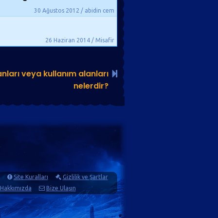
30 Ağustos 2012 / abidin cem
26 Haziran 2014 / Misafir
ları veya kullanım alanları
nelerdir?
Site Kuralları
Gizlilik ve Şartlar
Hakkımızda
Bize Ulaşın