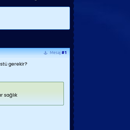
Mesaj
#1
üstü gerekir?
r sağlık