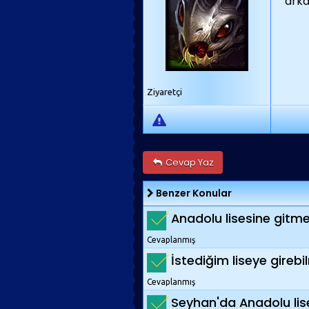
arka
Ziyaretçi
Cevap Yaz
Benzer Konular
Anadolu lisesine gitm
Cevaplanmış
İstediğim liseye gireb
Cevaplanmış
Seyhan'da Anadolu lis