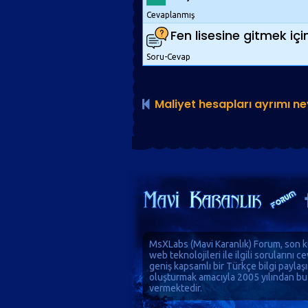
Cevaplanmış
Fen lisesine gitmek i
Soru-Cevap
Maliyet hesapları ayrımı ne
MsXLabs (
Mavi Karanlık
)
Forum
, son k
web teknolojileri ile ilgili sorularını 
geniş kapsamlı bir Türkçe bilgi paylaş
oluşturmak amacıyla 2005 yılından bu
vermektedir.