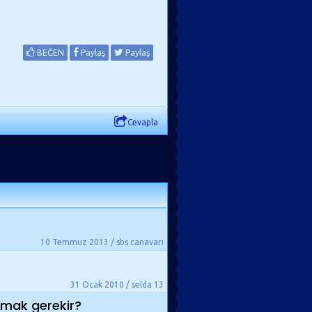
BEĞEN
Paylaş
Paylaş
Cevapla
10 Temmuz 2013 / sbs canavarı
31 Ocak 2010 / selda 13
lmak gerekir?