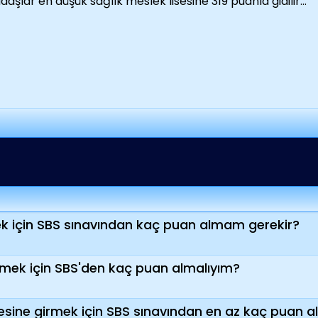
daşlar en düşük sağlık meslek lisesine 319 puanla gidilir...
ek için SBS sınavından kaç puan almam gerekir?
ilmek için SBS'den kaç puan almalıyım?
esine girmek için SBS sınavından en az kaç puan a