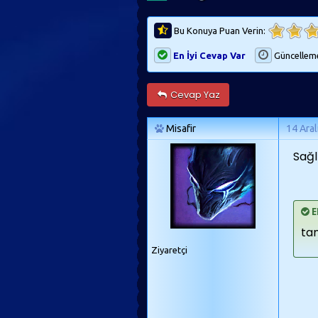
Bu Konuya Puan Verin:
En İyi Cevap Var
Güncellem
Cevap Yaz
Misafir
14 Aral
Sağl
E
ta
Ziyaretçi