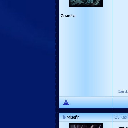
Ziyaretçi
Son d
Misafir
28 Kas