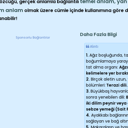
temel anlam, yan
sözcüğü, gerçek anlamla bağlantılı
im anlam
olmak üzere cümle içinde kullanımına göre d
nabilir!
Daha Fazla Bilgi
Sponsorlu Bağlantılar
Alıntı
1.
Ağız boşluğunda, t
boğumlamaya yarayan 
tat alma organı:
Ağz
kelimelere yer bırak
2.
Birçok aletin uzun,
bölümleri:
Terazi dili.
3.
Büyükbaş hayvanları
sonra yenebilen dili:
iki dilim peynir veya
sebze yemeği (Sait 
4.
Ayakkabı bağlarını
sağlayan ve bağ altın
5.
Makaraların ve basti