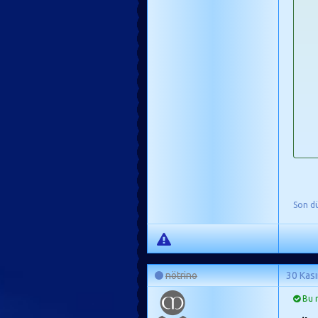
Son d
nötrino
30 Kas
Bu m