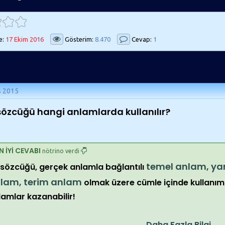
e:
17 Ekim 2016
Gösterim:
8.470
Cevap:
1
s 2015
 sözcüğü hangi anlamlarda kullanılır?
N İYİ CEVABI
nötrino verdi
temel anlam, ya
l sözcüğü, gerçek anlamla bağlantılı
lam, terim anlam
olmak üzere cümle içinde kullanımı
lamlar kazanabilir!
Daha Fazla Bilgi