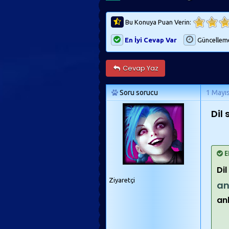
Bu Konuya Puan Verin:
En İyi Cevap Var
Güncellem
Cevap Yaz
Soru sorucu
1 Mayı
Dil
E
Di
Ziyaretçi
an
an