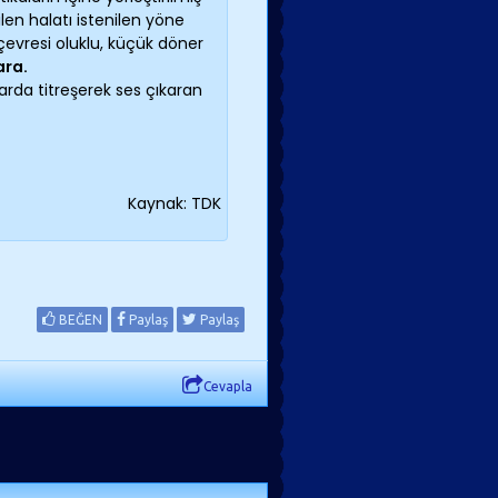
len halatı istenilen yöne
evresi oluklu, küçük döner
ara.
larda titreşerek ses çıkaran
Kaynak: TDK
BEĞEN
Paylaş
Paylaş
Cevapla