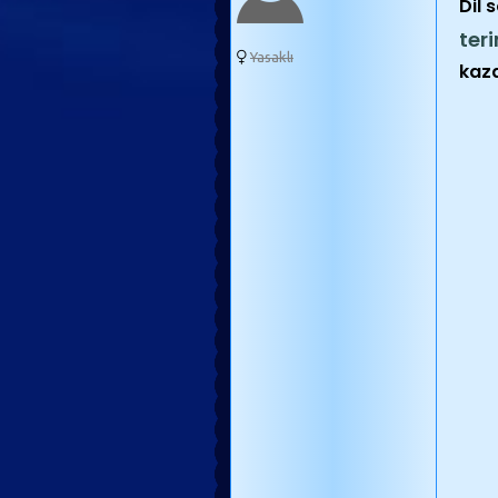
Dil 
ter
Yasaklı
kaza