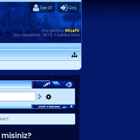
Üye Ol
Giriş
Hoş geldiniz
Misafir
Son ziyaretiniz:
16:14, 1 Dakika Önce
iniz?
 misiniz?