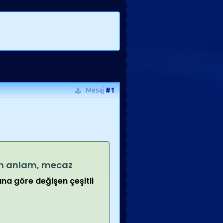
Mesaj
#1
n anlam, mecaz
na göre değişen çeşitli