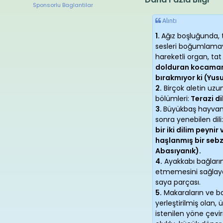
Sponsorlu Baglantilar
Alıntı
1.
Ağız boşluğunda,
sesleri boğumlamay
hareketli organ, ta
dolduran kocaman d
bırakmıyor ki (Yusu
2.
Birçok aletin uzun
bölümleri:
Terazi dil
3.
Büyükbaş hayvanla
sonra yenebilen dili
bir iki dilim peynir
haşlanmış bir sebz
Abasıyanık).
4.
Ayakkabı bağların
etmemesini sağlaya
saya parçası.
5.
Makaraların ve bas
yerleştirilmiş olan, 
istenilen yöne çev