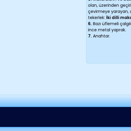
olan, üzerinden geçiri
çevirmeye yarayan, ç
tekerlek:
İki dilli mak
6.
Bazı üflemeli çalgı
ince metal yaprak.
7.
Anahtar.