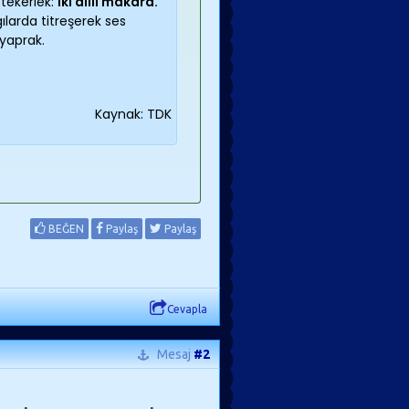
 tekerlek:
İki dilli makara.
ılarda titreşerek ses
yaprak.
Kaynak: TDK
BEĞEN
Paylaş
Paylaş
Cevapla
Mesaj
#2