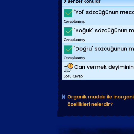
Benzer Konular
'Yol' sözcüğünün mecaz
Cevaplanmış
'Soğuk' sözcüğünün mec
Cevaplanmış
'Doğru' sözcüğünün mec
Cevaplanmış
Can vermek deyiminin a
Soru-Cevap
Organik madde ile inorgani
özellikleri nelerdir?