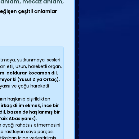
 anlam, mecaz anlam,
eğişen çeşitli anlamlar
atmaya, yutkunmaya, sesleri
etli, uzun, hareketli organ,
ımı dolduran kocaman dil,
mıyor ki (Yusuf Ziya Ortaç).
 yassı ve çoğu hareketli
n haşlanıp pişirildikten
Birkaç dilim ekmek, ince bir
 dil, bazen de haşlanmış bir
Faik Abasıyanık).
n ayağı rahatsız etmemesini
a rastlayan saya parçası.
kaların içine yerleştirilmiş