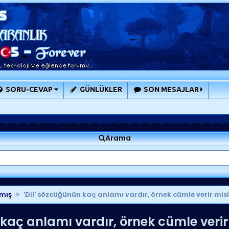
SORU-CEVAP
GÜNLÜKLER
SON MESAJLAR
Arama
mış
'Dil' sözcüğünün kaç anlamı vardır, örnek cümle verir mis
kaç anlamı vardır, örnek cümle verir