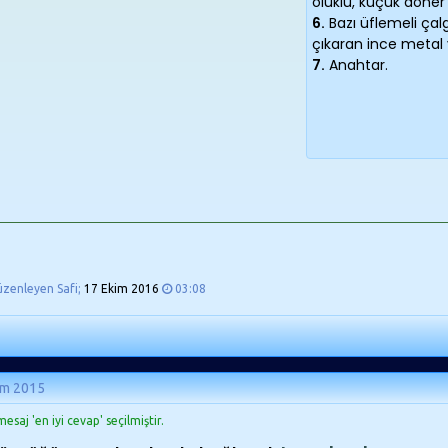
oluklu, küçük döner
6.
Bazı üflemeli çalg
çıkaran ince metal 
7.
Anahtar.
üzenleyen Safi;
17 Ekim 2016
03:08
ım 2015
esaj 'en iyi cevap' seçilmiştir.