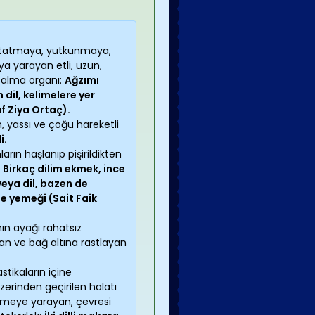
 tatmaya, yutkunmaya,
a yarayan etli, uzun,
t alma organı:
Ağzımı
il, kelimelere yer
f Ziya Ortaç).
, yassı ve çoğu hareketli
i.
rın haşlanıp pişirildikten
:
Birkaç dilim ekmek, ince
 veya dil, bazen de
e yemeği (Sait Faik
ın ayağı rahatsız
n ve bağ altına rastlayan
tikaların içine
üzerinden geçirilen halatı
irmeye yarayan, çevresi