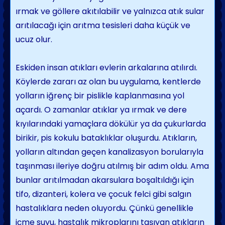
ırmak ve göllere akıtılabilir ve yalnızca atık sular
arıtılacağı için arıtma tesisleri daha küçük ve
ucuz olur.
Eskiden insan atıkları evlerin arkalarına atılırdı.
Köylerde zararı az olan bu uygulama, kentlerde
yolların iğrenç bir pislikle kaplan­masına yol
açardı. O zamanlar atıklar ya ırmak ve dere
kıyılarındaki yamaçlara dökü­lür ya da çukurlarda
birikir, pis kokulu bataklıklar oluşurdu. Atıkların,
yolların altın­dan geçen kanalizasyon borularıyla
taşınması ileriye doğru atılmış bir adım oldu. Ama
bunlar arıtılmadan akarsulara boşaltıldığı için
tifo, dizanteri, kolera ve çocuk felci gibi salgın
hastalıklara neden oluyordu. Çünkü genellik­le
içme suyu, hastalık mikroplarını taşıyan atıkların