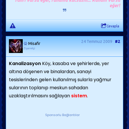
Tanrı varsa eğer, ruhumu kutsasın... Ruhum varsa
eğer!
Cevapla
24 Temmuz 2009
#2
Misafir
Ziyaretçi
Kanalizasyon
Köy, kasaba ve şehirlerde, yer
altına döşenen ve binalardan, sanayi
tesislerinden gelen kullanılmış sularla yağmur
sularının toplanıp meskun sahadan
uzaklaştırılmasını sağlayan
sistem
.
Sponsorlu Bağlantılar