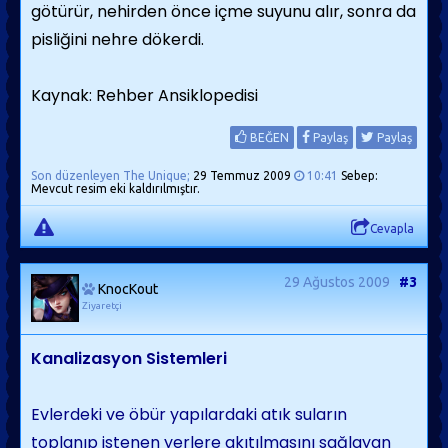
götürür, nehirden önce içme suyunu alır, sonra da
pisliğini nehre dökerdi.
Kaynak: Rehber Ansiklopedisi
BEĞEN
Paylaş
Paylaş
Son düzenleyen The Unique;
29 Temmuz 2009
10:41
Sebep:
Mevcut resim eki kaldırılmıştır.
Cevapla
29 Ağustos 2009
#3
KnocKout
Ziyaretçi
Kanalizasyon Sistemleri
Evlerdeki ve öbür yapı­lardaki atık suların
toplanıp istenen yerlere akıtılmasını sağlayan