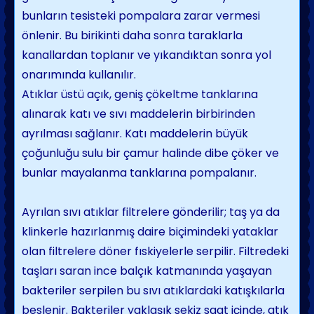
bunların tesisteki pompala­ra zarar vermesi
önlenir. Bu birikinti daha sonra taraklarla
kanallardan toplanır ve yı­kandıktan sonra yol
onarımında kullanılır.
Atıklar üstü açık, geniş çökeltme tankları­na
alınarak katı ve sıvı maddelerin birbirin­den
ayrılması sağlanır. Katı maddelerin bü­yük
çoğunluğu sulu bir çamur halinde dibe çöker ve
bunlar mayalanma tanklarına pom­palanır.
Ayrılan sıvı atıklar filtrelere gönderilir; taş ya da
klinkerle hazırlanmış daire biçimindeki yataklar
olan filtrelere döner fıskiyelerle ser­pilir. Filtredeki
taşları saran ince balçık kat­manında yaşayan
bakteriler serpilen bu sıvı atıklardaki katışkılarla
beslenir. Bakteriler yaklaşık sekiz saat içinde, atık