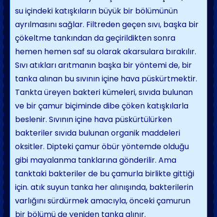
su içindeki katışkıların büyük bir bölümünün
ayrılmasını sağlar. Filtreden geçen sıvı, başka bir
çökeltme tankından da geçirildikten sonra
hemen hemen saf su olarak akarsulara bıra­kılır.
Sıvı atıkları arıtmanın başka bir yöntemi de, bir
tanka alınan bu sıvının içine hava püskürtmektir.
Tankta üreyen bakteri kümeleri, sıvıda bulunan
ve bir çamur biçiminde dibe çöken katışkılarla
beslenir. Sıvının içine hava püskürtülürken
bakteriler sıvıda bulu­nan organik maddeleri
oksitler. Dipteki ça­mur öbür yöntemde olduğu
gibi mayalanma tanklarına gönderilir. Ama
tanktaki bakteri­ler de bu çamurla birlikte gittiği
için. atık suyun tanka her alınışında, bakterilerin
varlı­ğını sürdürmek amacıyla, önceki çamurun
bir bölümü de yeniden tanka alınır.