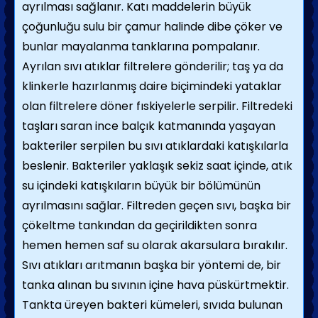
ayrılması sağlanır. Katı maddelerin bü­yük
çoğunluğu sulu bir çamur halinde dibe çöker ve
bunlar mayalanma tanklarına pom­palanır.
Ayrılan sıvı atıklar filtrelere gönderilir; taş ya da
klinkerle hazırlanmış daire biçimindeki yataklar
olan filtrelere döner fıskiyelerle ser­pilir. Filtredeki
taşları saran ince balçık kat­manında yaşayan
bakteriler serpilen bu sıvı atıklardaki katışkılarla
beslenir. Bakteriler yaklaşık sekiz saat içinde, atık
su içindeki katışkıların büyük bir bölümünün
ayrılmasını sağlar. Filtreden geçen sıvı, başka bir
çökeltme tankından da geçirildikten sonra
hemen hemen saf su olarak akarsulara bıra­kılır.
Sıvı atıkları arıtmanın başka bir yöntemi de, bir
tanka alınan bu sıvının içine hava püskürtmektir.
Tankta üreyen bakteri kümeleri, sıvıda bulunan