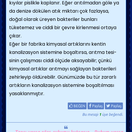
kıyılar pislikle kaplanır. Eğer arıtılmadan göle ya
da denize dökülen atık miktarı çok fazlaysa,
doğal olarak üreyen bakteriler bun­ları
tüketemez ve ciddi bir çevre kirlenmesi ortaya
çıkar.
Eğer bir fabrika kimyasal artıklarını kentin
kanalizasyon sistemine boşaltırsa, arıtma tesi­
sinin çalışması ciddi ölçüde aksayabilir; çünkü
kimyasal artıklar arıtmayı sağlayan bakterileri
zehirleyip öldürebilir. Günümüzde bu tür za­rarlı
artıkların kanalizasyon sistemine boşal­tılması
yasaklanmıştır.
BEĞEN
Paylaş
Paylaş
Bu mesajı
1
üye beğendi.