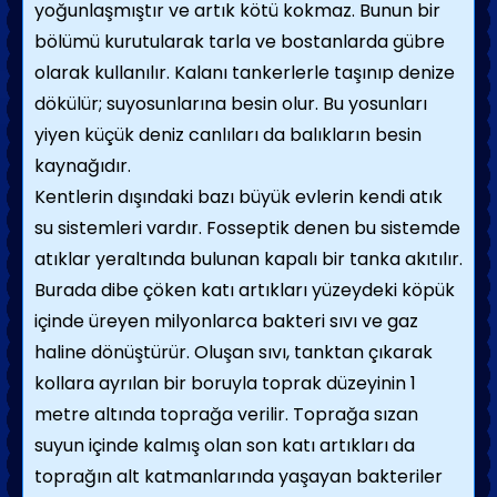
yoğunlaş­mıştır ve artık kötü kokmaz. Bunun bir
bölümü kurutularak tarla ve bostanlarda güb­re
olarak kullanılır. Kalanı tankerlerle taşınıp denize
dökülür; suyosunlarına besin olur. Bu yosunları
yiyen küçük deniz canlıları da balık­ların besin
kaynağıdır.
Kentlerin dışındaki bazı büyük evlerin ken­di atık
su sistemleri vardır. Fosseptik denen bu sistemde
atıklar yeraltında bulunan kapalı bir tanka akıtılır.
Burada dibe çöken katı artıkları yüzeydeki köpük
içinde üreyen mil­yonlarca bakteri sıvı ve gaz
haline dönüştü­rür. Oluşan sıvı, tanktan çıkarak
kollara ayrılan bir boruyla toprak düzeyinin 1
metre altında toprağa verilir. Toprağa sızan
suyun içinde kalmış olan son katı artıkları da
topra­ğın alt katmanlarında yaşayan bakteriler