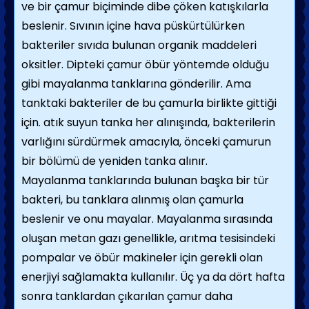
ve bir çamur biçiminde dibe çöken katışkılarla
beslenir. Sıvının içine hava püskürtülürken
bakteriler sıvıda bulu­nan organik maddeleri
oksitler. Dipteki ça­mur öbür yöntemde olduğu
gibi mayalanma tanklarına gönderilir. Ama
tanktaki bakteri­ler de bu çamurla birlikte gittiği
için. atık suyun tanka her alınışında, bakterilerin
varlı­ğını sürdürmek amacıyla, önceki çamurun
bir bölümü de yeniden tanka alınır.
Mayalanma tanklarında bulunan başka bir tür
bakteri, bu tanklara alınmış olan çamurla
beslenir ve onu mayalar. Mayalanma sırasında
oluşan metan gazı ge­nellikle, arıtma tesisindeki
pompalar ve öbür makineler için gerekli olan
enerjiyi sağlamak­ta kullanılır. Üç ya da dört hafta
sonra tanklardan çıkarılan çamur daha