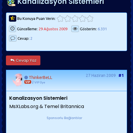
Kanalizasyon Sistemleri
Bu Konuya Puan Verin:
Güncelleme:
29 Ağustos 2009
Gösterim:
6.331
Cevap:
2
Cevap Yaz
27 Haziran 2009
#1
ThinkerBeLL
VIP
VIP Üye
Kanalizasyon Sistemleri
MsXLabs.org & Temel Britannica
Sponsorlu Bağlantılar