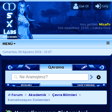
Üye Ol
Giriş
Hoş geldiniz
Misafir
Son ziyaretiniz:
23:07, 1 Dakika Önce
MENÜ
ANA SAYFA
Cumartesi, 08 Ağustos 2026 - 23:07
FORUMLAR
Arama
SORU-CEVAP
GÜNLÜKLER
SON MESAJLAR
KISAYOLLAR
Forum
Akademik
Çevre Bilimleri
Kanalizasyon Sistemleri