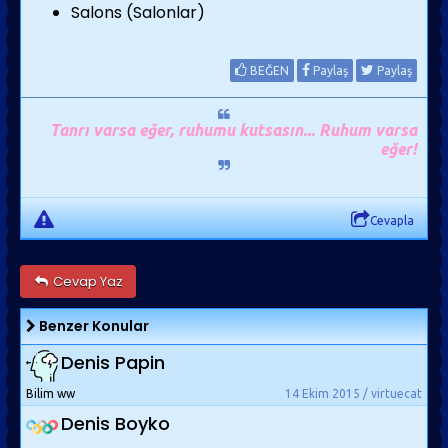
Salons (Salonlar)
BEĞEN
Paylaş
Paylaş
Tanrı varsa eğer, ruhumu kutsasın... Ruhum varsa
eğer!
Cevapla
Cevap Yaz
Benzer Konular
Denis Papin
Bilim ww
14 Ekim 2015 / virtuecat
Denis Boyko