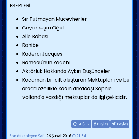
ESERLERİ
Sır Tutmayan Mücevherler
Gayrımeşru Oğul
Aile Babası
Rahibe
Kaderci Jacques
Rameau'nun Yeğeni
Aktörlük Hakkında Aykırı Düşünceler
Kocaman bir cilt oluşturan Mektuplar'ı ve bu
arada özellikle kadın arkadaşı Sophie
Volland'a yazdığı mektuplar da ilgi çekicidir.
BEĞEN
Paylaş
Paylaş
Son düzenleyen Safi;
26 Şubat 2016
21:34