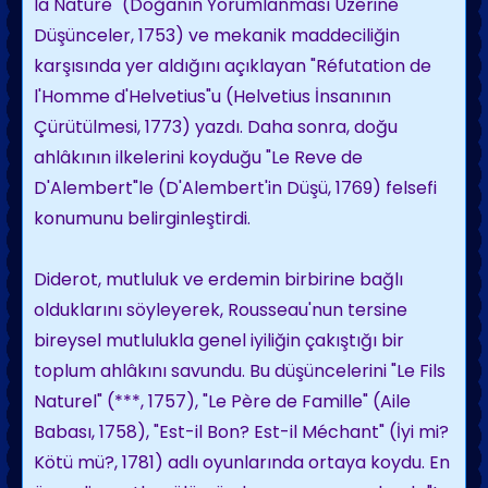
la Nature" (Doğanın Yorumlanması Üzerine
Düşünceler, 1753) ve mekanik maddeciliğin
karşısında yer aldığını açıklayan "Réfutation de
l'Homme d'Helvetius"u (Helvetius İnsanının
Çürütülmesi, 1773) yazdı. Daha sonra, doğu
ahlâkının ilkelerini koyduğu "Le Reve de
D'Alembert"le (D'Alembert'in Düşü, 1769) felsefi
konumunu belirginleştirdi.
Diderot, mutluluk ve erdemin birbirine bağlı
olduklarını söyleyerek, Rousseau'nun tersine
bireysel mutlulukla genel iyiliğin çakıştığı bir
toplum ahlâkını savundu. Bu düşüncelerini "Le Fils
Naturel" (***, 1757), "Le Père de Famille" (Aile
Babası, 1758), "Est-il Bon? Est-il Méchant" (İyi mi?
Kötü mü?, 1781) adlı oyunlarında ortaya koydu. En