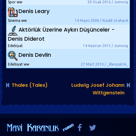
Spor ww
20 Ocak 2016 / Jumong
Denis Leary
Sinema ww
14 Mayıs 2008 / KisukE UraharA
Aktörlük Üzerine Aykırı Düşünceler -
Denis Diderot
Edebiyat
14 Haziran 2015 / Jumong
Denis Devlin
Edebiyat ww
27 Mart 2010 / _KleopatrA_
Thales (Tales)
Ludwig Josef Johann
Wittgenstein