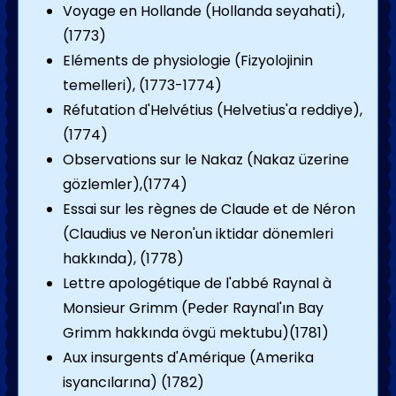
Voyage en Hollande (Hollanda seyahati),
(1773)
Eléments de physiologie (Fizyolojinin
temelleri), (1773-1774)
Réfutation d'Helvétius (Helvetius'a reddiye),
(1774)
Observations sur le Nakaz (Nakaz üzerine
gözlemler),(1774)
Essai sur les règnes de Claude et de Néron
(Claudius ve Neron'un iktidar dönemleri
hakkında), (1778)
Lettre apologétique de l'abbé Raynal à
Monsieur Grimm (Peder Raynal'ın Bay
Grimm hakkında övgü mektubu)(1781)
Aux insurgents d'Amérique (Amerika
isyancılarına) (1782)