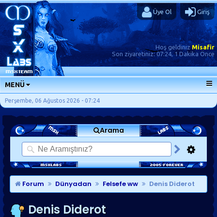
Üye Ol
Giriş
Hoş geldiniz
Misafir
Son ziyaretiniz:
07:24, 1 Dakika Önce
MENÜ
ANA SAYFA
Perşembe, 06 Ağustos 2026 - 07:24
FORUMLAR
Arama
SORU-CEVAP
GÜNLÜKLER
SON MESAJLAR
KISAYOLLAR
Forum
Dünyadan
Felsefe ww
Denis Diderot
Denis Diderot