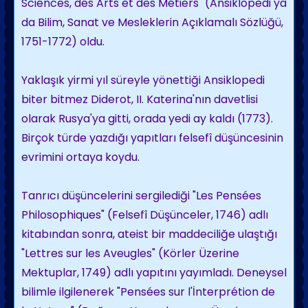
Sciences, des Arts et des Métiers" (Ansiklopedi ya
da Bilim, Sanat ve Mesleklerin Açıklamalı Sözlüğü,
1751-1772) oldu.
Yaklaşık yirmi yıl süreyle yönettiği Ansiklopedi
biter bitmez Diderot, II. Katerina'nın davetlisi
olarak Rusya'ya gitti, orada yedi ay kaldı (1773).
Birçok türde yazdığı yapıtları felsefî düşüncesinin
evrimini ortaya koydu.
Tanrıcı düşüncelerini sergilediği "Les Pensées
Philosophiques" (Felsefî Düşünceler, 1746) adlı
kitabından sonra, ateist bir maddeciliğe ulaştığı
"Lettres sur les Aveugles" (Körler Üzerine
Mektuplar, 1749) adlı yapıtını yayımladı. Deneysel
bilimle ilgilenerek "Pensées sur l'İnterprétion de