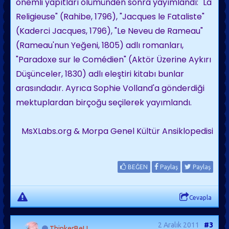
önemli yapıtları ölümünden sonra yayımlandı: "La
Religieuse" (Rahibe, 1796), "Jacques le Fataliste"
(Kaderci Jacques, 1796), "Le Neveu de Rameau"
(Rameau'nun Yeğeni, 1805) adlı romanları,
"Paradoxe sur le Comédien" (Aktör Üzerine Aykırı
Düşünceler, 1830) adlı eleştiri kitabı bunlar
arasındadır. Ayrıca Sophie Volland'a gönderdiği
mektuplardan birçoğu seçilerek yayımlandı.
MsXLabs.org & Morpa Genel Kültür Ansiklopedisi
BEĞEN
Paylaş
Paylaş
Cevapla
2 Aralık 2011
#3
ThinkerBeLL