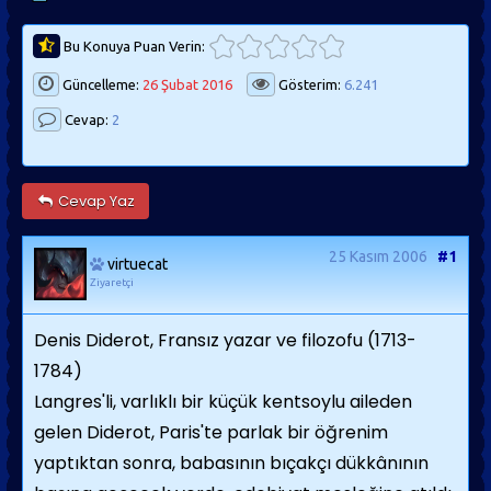
Bu Konuya Puan Verin:
Güncelleme:
26 Şubat 2016
Gösterim:
6.241
Cevap:
2
Cevap Yaz
25 Kasım 2006
#1
virtuecat
Ziyaretçi
Denis Diderot, Fransız yazar ve filozofu (1713-
1784)
Langres'li, varlıklı bir küçük kentsoylu aileden
gelen Diderot, Paris'te parlak bir öğrenim
yaptıktan sonra, babasının bıçakçı dükkânının