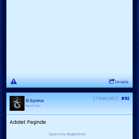
Cevapla
27 Mart 2012
#92
byseus
Kayıtlı Üye
Adalet Peşinde
Sponsorlu Bağlantılar