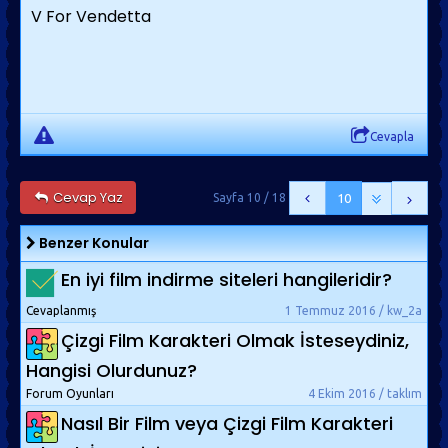
V For Vendetta
Cevapla
Cevap Yaz
Sayfa 10 / 18
10
Benzer Konular
En iyi film indirme siteleri hangileridir?
Cevaplanmış
1 Temmuz 2016 / kw_2a
Çizgi Film Karakteri Olmak İsteseydiniz,
Hangisi Olurdunuz?
Forum Oyunları
4 Ekim 2016 / taklım
Nasıl Bir Film veya Çizgi Film Karakteri