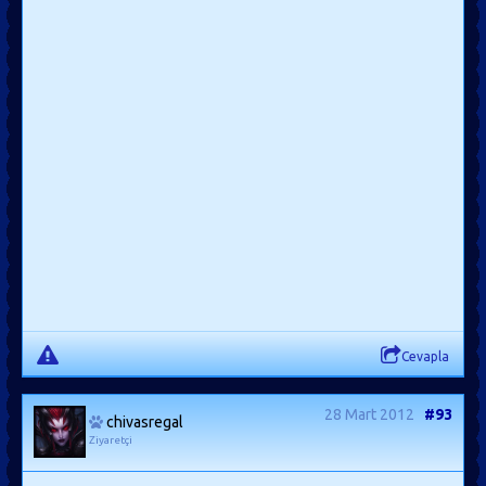
Cevapla
28 Mart 2012
#93
chivasregal
Ziyaretçi