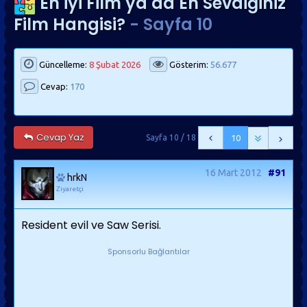
En iyi Film ya da En Sevdiğiniz
Film Hangisi?
- Sayfa 10
Güncelleme:
8 Şubat 2026
Gösterim:
56.677
Cevap:
170
Cevap Yaz
Sayfa 10 / 18
10
16 Mart 2012
#91
hrkN
Ziyaretçi
Resident evil ve Saw Serisi.
Sponsorlu Bağlantılar