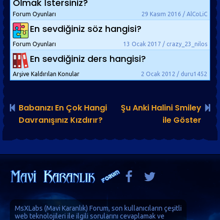
Olmak İstersiniz?
Forum Oyunları
29 Kasım 2016 / AlCoLiC
En sevdiğiniz söz hangisi?
Forum Oyunları
13 Ocak 2017 / crazy_23_nilos
En sevdiğiniz ders hangisi?
Arşive Kaldırılan Konular
2 Ocak 2012 / duru1452
Babanızı En Çok Hangi
Şu Anki Halini Smiley
Davranışınız Kızdırır?
ile Göster
MsXLabs (
Mavi Karanlık
)
Forum
, son kullanıcıların çeşitli
web teknolojileri ile ilgili sorularını cevaplamak ve