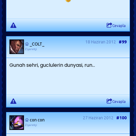
Cevapla
18 Haziran 2012
#99
_COLT_
Ziyaretçi
Gunah sehri, guclulerin dunyasi, run...
Cevapla
27 Haziran 2012
#100
con con
Ziyaretçi