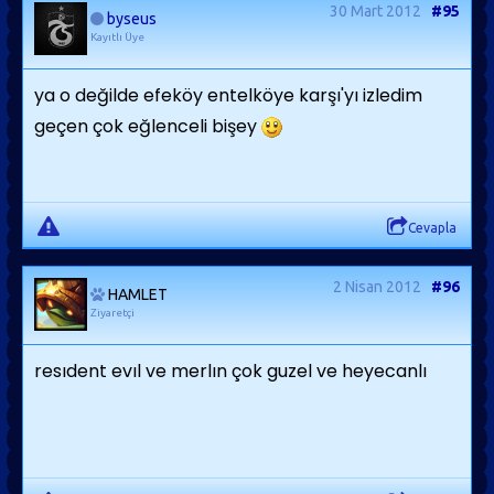
30 Mart 2012
#95
byseus
Kayıtlı Üye
ya o değilde efeköy entelköye karşı'yı izledim
geçen çok eğlenceli bişey
Cevapla
2 Nisan 2012
#96
HAMLET
Ziyaretçi
resıdent evıl ve merlın çok guzel ve heyecanlı