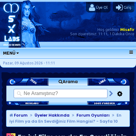
Üye Ol
Giriş
Hoş geldiniz
Misafir
Son ziyaretiniz:
11:11, 1 Dakika Önce
MENÜ
ANA SAYFA
Pazar, 09 Ağustos 2026 - 11:11
FORUMLAR
Arama
SORU-CEVAP
GÜNLÜKLER
SON MESAJLAR
KISAYOLLAR
Forum
Üyeler Hakkında
Forum Oyunları
En
iyi Film ya da En Sevdiğiniz Film Hangisi?
- Sayfa 10