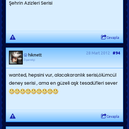
Şehrin Azizleri Serisi
Cevapla
28 Mart 2012
#94
hikmett
Ziyaretçi
wanted, hepsini vur, alacakaranlık serisi,ölümcül
deney serisi , ama en güzeli aşk tesadüfleri sever
Cevapla