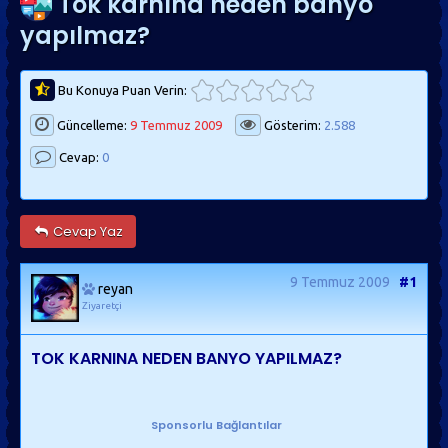
Tok karnına neden banyo
yapılmaz?
Bu Konuya Puan Verin:
Güncelleme:
9 Temmuz 2009
Gösterim:
2.588
Cevap:
0
Cevap Yaz
9 Temmuz 2009
#1
reyan
Ziyaretçi
TOK KARNINA NEDEN BANYO YAPILMAZ?
Sponsorlu Bağlantılar