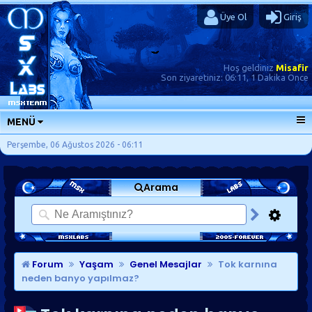
Üye Ol
Giriş
Hoş geldiniz
Misafir
Son ziyaretiniz:
06:11, 1 Dakika Önce
MENÜ
ANA SAYFA
Perşembe, 06 Ağustos 2026 - 06:11
FORUMLAR
Arama
SORU-CEVAP
GÜNLÜKLER
SON MESAJLAR
KISAYOLLAR
Forum
Yaşam
Genel Mesajlar
Tok karnına
neden banyo yapılmaz?