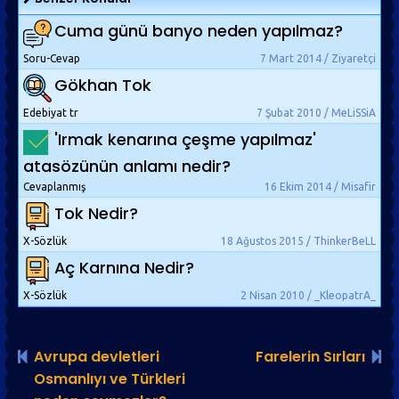
Cuma günü banyo neden yapılmaz?
Soru-Cevap
7 Mart 2014 / Ziyaretçi
Gökhan Tok
Edebiyat tr
7 Şubat 2010 / MeLiSSiA
'Irmak kenarına çeşme yapılmaz'
atasözünün anlamı nedir?
Cevaplanmış
16 Ekim 2014 / Misafir
Tok Nedir?
X-Sözlük
18 Ağustos 2015 / ThinkerBeLL
Aç Karnına Nedir?
X-Sözlük
2 Nisan 2010 / _KleopatrA_
Avrupa devletleri
Farelerin Sırları
Osmanlıyı ve Türkleri