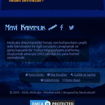
neden sevmezler?
MsXLabs (
Mavi Karanlık
)
Forum
, son kullanıcıların çeşitli
web teknolojileri ile ilgili sorularını cevaplamak ve
geniş kapsamlı bir Türkçe bilgi paylaşımı platformu
oluşturmak amacıyla 2005 yılından bu yana hizmet
vermektedir.
Konu Dizini
Site Kuralları
Gizlilik ve Şartlar
Hakkımızda
Bize Ulaşın
2005 - 2026, MsXLabs - MaviKaranlık / designed by
NeutralizeR