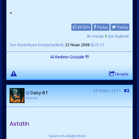
*
BEĞEN
Paylaş
Paylaş
Bu mesajı
1
üye beğendi.
Son düzenleyen kompetankedi;
22 Nisan 2008
23:13
Kedinin Gözüyle
Cevapla
20 Mayıs 2011
#2
Daisy-BT
Ziyaretçi
Astatin
Sponsorlu Bağlantılar