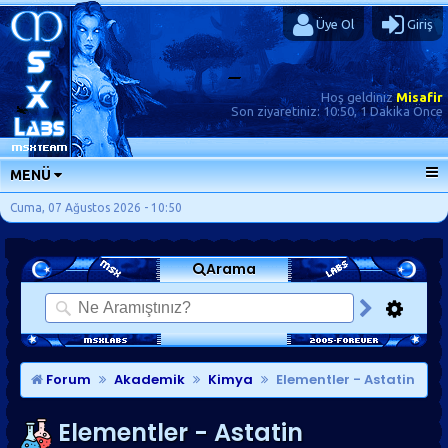
Üye Ol
Giriş
Hoş geldiniz
Misafir
Son ziyaretiniz:
10:50, 1 Dakika Önce
MENÜ
ANA SAYFA
Cuma, 07 Ağustos 2026 - 10:50
FORUMLAR
Arama
SORU-CEVAP
GÜNLÜKLER
SON MESAJLAR
KISAYOLLAR
Forum
Akademik
Kimya
Elementler - Astatin
Elementler - Astatin