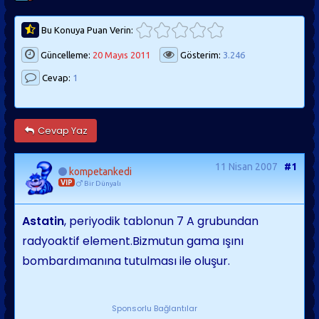
Bu Konuya Puan Verin:
Güncelleme:
20 Mayıs 2011
Gösterim:
3.246
Cevap:
1
Cevap Yaz
11 Nisan 2007
#1
kompetankedi
VIP
Bir Dünyalı
Astatin
, periyodik tablonun 7 A grubundan
radyoaktif element.Bizmutun gama ışını
bombardımanına tutulması ile oluşur.
Sponsorlu Bağlantılar