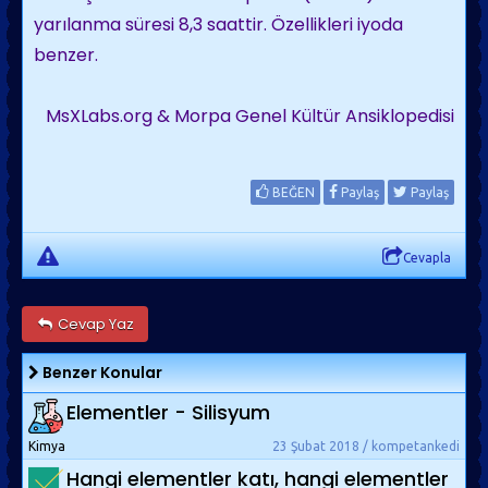
yarılanma süresi 8,3 saattir. Özellikleri iyoda
benzer.
MsXLabs.org & Morpa Genel Kültür Ansiklopedisi
BEĞEN
Paylaş
Paylaş
Cevapla
Cevap Yaz
Benzer Konular
Elementler - Silisyum
Kimya
23 Şubat 2018 / kompetankedi
Hangi elementler katı, hangi elementler