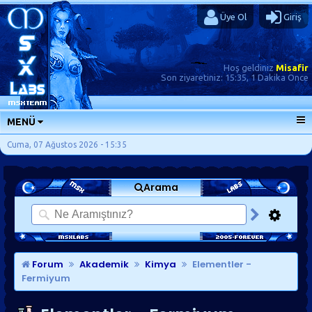
Üye Ol
Giriş
Hoş geldiniz
Misafir
Son ziyaretiniz:
15:35, 1 Dakika Önce
MENÜ
ANA SAYFA
Cuma, 07 Ağustos 2026 - 15:35
FORUMLAR
Arama
SORU-CEVAP
GÜNLÜKLER
SON MESAJLAR
KISAYOLLAR
Forum
Akademik
Kimya
Elementler -
Fermiyum