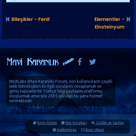
Bileşikler - Fenil
Elementler -
Einsteinyum
MsXLabs (
Mavi Karanlık
)
Forum
, son kullanıcıların çeşitli
web teknolojileri ile ilgili sorularını cevaplamak ve
geniş kapsamlı bir Türkçe bilgi paylaşımı platformu
oluşturmak amacıyla 2005 yılından bu yana hizmet
vermektedir.
Konu Dizini
Site Kuralları
Gizlilik ve Şartlar
Hakkımızda
Bize Ulaşın