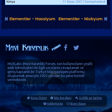
Kimya
11 Nisan 2007 / kompetankedi
Elementler - Hassiyum
Elementler - Niobyum
MsXLabs (
Mavi Karanlık
)
Forum
, son kullanıcıların çeşitli
web teknolojileri ile ilgili sorularını cevaplamak ve
geniş kapsamlı bir Türkçe bilgi paylaşımı platformu
oluşturmak amacıyla 2005 yılından bu yana hizmet
vermektedir.
Konu Dizini
Site Kuralları
Gizlilik ve Şartlar
Hakkımızda
Bize Ulaşın