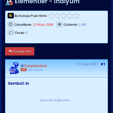
Elementler - İndiyum
Bu Konuya Puan Verin:
Güncelleme:
22 Nisan 2008
Gösterim:
2.983
Cevap:
0
Cevap Yaz
11 Nisan 2007
#1
kompetankedi
VIP
Bir Dünyalı
Sembol: In
Sponsorlu Bağlantılar