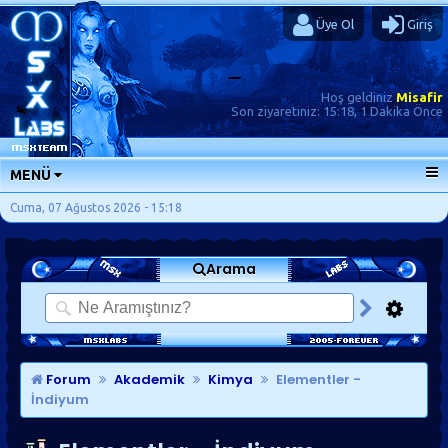
Üye Ol
Giriş
Hoş geldiniz
Misafir
Son ziyaretiniz:
15:18, 1 Dakika Önce
MENÜ
ANA SAYFA
Cuma, 07 Ağustos 2026 - 15:18
FORUMLAR
Arama
SORU-CEVAP
GÜNLÜKLER
SON MESAJLAR
KISAYOLLAR
Forum
Akademik
Kimya
Elementler -
İndiyum