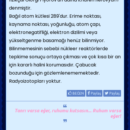
denmiştir.
Bağıl atom kütlesi 289'dur. Erime noktası,
kaynama noktası, yoğunluğu, atom çapı,
elektronegatifliği, elektron dizilimi veya
yükseltgenme basamağı henüz bilinmiyor.
Bilinmemesinin sebebi nükleer reaktörlerde
tepkime sonuçu ortaya çıkması ve çok kısa bir an
için kararlı halini korumasıdır. Çabucak
bozunduğu için gözlemlenememektedir.
Radyoizotopları yoktur.
BEĞEN
Paylaş
Paylaş
Tanrı varsa eğer, ruhumu kutsasın... Ruhum varsa
eğer!