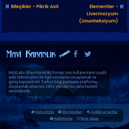
Bileşikler - Pikrik Asit
Elementler -
Livermoryum
(Ununheksiyum)
MsXLabs (
Mavi Karanlık
)
Forum
, son kullanıcıların çeşitli
web teknolojileri ile ilgili sorularını cevaplamak ve
geniş kapsamlı bir Türkçe bilgi paylaşımı platformu
oluşturmak amacıyla 2005 yılından bu yana hizmet
vermektedir.
Konu Dizini
Site Kuralları
Gizlilik ve Şartlar
Hakkımızda
Bize Ulaşın