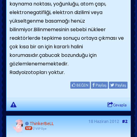
kaynama noktası, yoğunluğu, atom çapı,
elektronegatifliği, elektron dizilimi veya
yükseltgenme basamağı henüz
bilinmiyor.Bilinmemesinin sebebi nükleer
reaktörlerde tepkime sonuçu ortaya çıkması ve
çok kısa bir an için kararlı halini
korumasıdır.çabucak bozunduğu için
gözlemlenememektedir.
Radyoizotopları yoktur.
BEĞEN
Paylaş
Paylaş
Cevapla
18 Haziran 2012
#2
ThinkerBeLL
VIP
VIP Üye