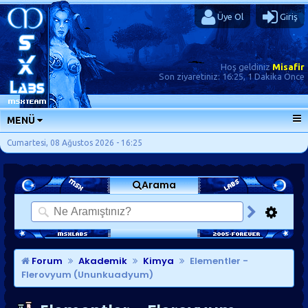
Üye Ol
Giriş
Hoş geldiniz
Misafir
Son ziyaretiniz:
16:25, 1 Dakika Önce
MENÜ
ANA SAYFA
Cumartesi, 08 Ağustos 2026 - 16:25
FORUMLAR
Arama
SORU-CEVAP
GÜNLÜKLER
SON MESAJLAR
KISAYOLLAR
Forum
Akademik
Kimya
Elementler -
Flerovyum (Ununkuadyum)