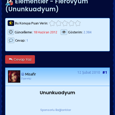
Elementler - Flerovyum
(Ununkuadyum)
Bu Konuya Puan Verin:
Güncelleme:
18 Haziran 2012
Gösterim:
2.384
Cevap:
1
Cevap Yaz
12 Şubat 2010
#1
Misafir
Ziyaretçi
Ununkuadyum
Sponsorlu Bağlantılar