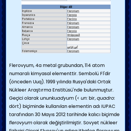
Flerovyum, 4a metal grubundan, 114 atom
numaralı kimyasal elementtir. Sembolü Fl'dir
(önceden Uuq). 1999 yılında Rusya'daki Ortak
Nükleer Araştırma Enstitüsü'nde bulunmuştur.
Geçici olarak
ununkuadyum
(<
un
: bir,
quadro
:
dört) biçiminde kullanılan elementin adı IUPAC
tarafından 30 Mayıs 2012 tarihinde kalıcı biçimde
flerovyum
olarak değiştirilmiştir. Sovyet nükleer
fizikçisi Giorgi Flyorov'un adına ithafen
flerovyum