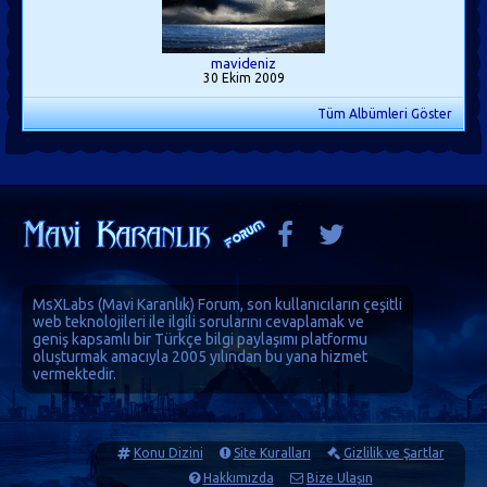
mavideniz
30 Ekim 2009
Tüm Albümleri Göster
MsXLabs (
Mavi Karanlık
)
Forum
, son kullanıcıların çeşitli
web teknolojileri ile ilgili sorularını cevaplamak ve
geniş kapsamlı bir Türkçe bilgi paylaşımı platformu
oluşturmak amacıyla 2005 yılından bu yana hizmet
vermektedir.
Konu Dizini
Site Kuralları
Gizlilik ve Şartlar
Hakkımızda
Bize Ulaşın