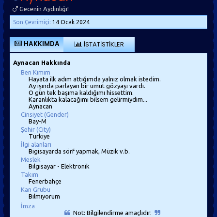
Gecenin Aydınlığı!
Son Çevrimiçi:
14 Ocak 2024
HAKKIMDA
İSTATISTIKLER
Aynacan Hakkında
Ben Kimim
Hayata ilk adım attığımda yalnız olmak istedim.
Ay ışında parlayan bir umut gözyaşı vardı.
O gün tek başıma kaldığımı hissettim.
Karanlıkta kalacağımı bilsem gelirmiydim...
Aynacan
Cinsiyet (Gender)
Bay-M
Şehir (City)
Türkiye
İlgi alanları
Bigisayarda sörf yapmak, Müzik v.b.
Meslek
Bilgisayar - Elektronik
Takım
Fenerbahçe
Kan Grubu
Bilmiyorum
İmza
Not: Bilgilendirme amaçlıdır.