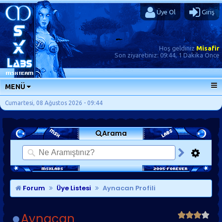
Üye Ol
Giriş
Hoş geldiniz
Misafir
Son ziyaretiniz:
09:44, 1 Dakika Önce
MENÜ
ANA SAYFA
Cumartesi, 08 Ağustos 2026 - 09:44
FORUMLAR
Arama
SORU-CEVAP
GÜNLÜKLER
SON MESAJLAR
KISAYOLLAR
Forum
Üye Listesi
Aynacan Profili
Aynacan