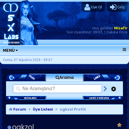
Üye Ol
Giriş
Hoş geldiniz
Misafir
Son ziyaretiniz:
09:07, 1 Dakika Önce
MENÜ
ANA SAYFA
Cuma, 07 Ağustos 2026 - 09:07
FORUMLAR
Arama
SORU-CEVAP
GÜNLÜKLER
SON MESAJLAR
KISAYOLLAR
Forum
Üye Listesi
ogkzol Profili
ogkzol