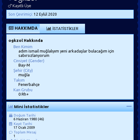
Kayıtlı Üye
Son Çevrimiçi:
12 Eylül 2020
HAKKIMDA
İSTATISTIKLER
ogkzol Hakkında
Ben Kimim
adım ismail muğlalıyım yeni arkadaşlar bulacağım için
sabırsızlanyorum
Cinsiyet (Gender)
Bay-M
Şehir (City)
muğla
Takım
Fenerbahçe
Kan Grubu
0 Rh+
Mini İstatistikler
Doğum Tarihi
6 Haziran 1980 (46)
Kayıt Tarihi
17 Ocak 2009
Toplam Mesaj
1