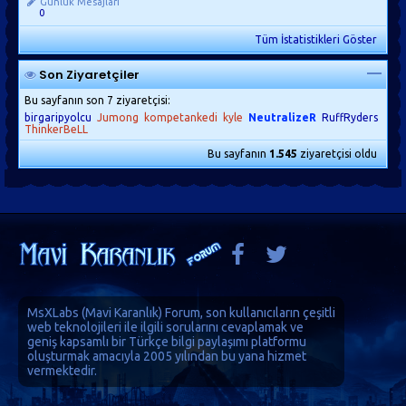
Günlük Mesajları
0
Tüm İstatistikleri Göster
Son Ziyaretçiler
Bu sayfanın son 7 ziyaretçisi:
birgaripyolcu
Jumong
kompetankedi
kyle
NeutralizeR
RuffRyders
ThinkerBeLL
Bu sayfanın
1.545
ziyaretçisi oldu
MsXLabs (
Mavi Karanlık
)
Forum
, son kullanıcıların çeşitli
web teknolojileri ile ilgili sorularını cevaplamak ve
geniş kapsamlı bir Türkçe bilgi paylaşımı platformu
oluşturmak amacıyla 2005 yılından bu yana hizmet
vermektedir.