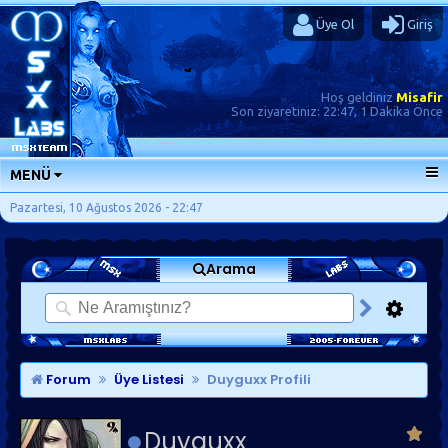
Üye Ol
Giriş
Hoş geldiniz
Misafir
Son ziyaretiniz:
22:47, 1 Dakika Önce
MENÜ
ANA SAYFA
Pazartesi, 10 Ağustos 2026 - 22:47
FORUMLAR
Arama
SORU-CEVAP
GÜNLÜKLER
SON MESAJLAR
KISAYOLLAR
Forum
Üye Listesi
Duyguxx Profili
Duyguxx