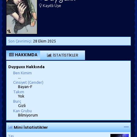
Kayıtlı Üye
Son Çevrimiçi:
28 Ekim 2025
HAKKIMDA
İSTATISTIKLER
Duyguxx Hakkında
Ben Kimim
...
Cinsiyet (Gender)
Bayan-F
Takım
Yok
Burç
Gizli
Kan Grubu
Bilmiyorum
Mini İstatistikler
Yaş