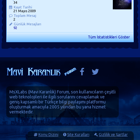
34
Kayıt Tarihi
21 Mayıs 2009
Toplam Mesaj
2
Günlük Mesajları
92
Tüm İstatistikleri Göster
MsXLabs (
Mavi Karanlık
)
Forum
, son kullanıcıların çeşitli
web teknolojileri ile ilgili sorularını cevaplamak ve
geniş kapsamlı bir Türkçe bilgi paylaşımı platformu
oluşturmak amacıyla 2005 yılından bu yana hizmet
vermektedir.
Konu Dizini
Site Kuralları
Gizlilik ve Şartlar