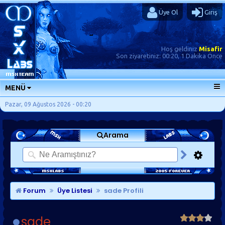
Üye Ol
Giriş
Hoş geldiniz
Misafir
Son ziyaretiniz:
00:20, 1 Dakika Önce
MENÜ
ANA SAYFA
Pazar, 09 Ağustos 2026 - 00:20
FORUMLAR
Arama
SORU-CEVAP
GÜNLÜKLER
SON MESAJLAR
KISAYOLLAR
Forum
Üye Listesi
sade Profili
sade