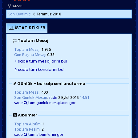
hazan
Son Çevrimiçi:
6 Temmuz 2018
İSTATISTIKLER
Toplam Mesaj
Toplam Mesaj:
1.926
Gün Başına Mesaj:
0.35
Günlük - bu kalp seni unuturmu
Toplam Mesaj
: 400
Son Günlük Mesajı
:
sade
2 Eylül 2015
14:51
sade
tüm günlük mesajlarını gör
Albümler
Toplam Albüm:
1
Toplam Resim:
2
sade
tüm albümlerini gör