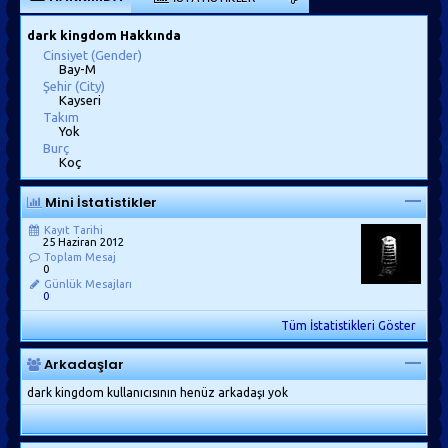
dark kingdom Hakkında
Cinsiyet (Gender)
Bay-M
Şehir (City)
Kayseri
Takım
Yok
Burç
Koç
Mini İstatistikler
Kayıt Tarihi
25 Haziran 2012
Toplam Mesaj
0
Günlük Mesajları
0
Tüm İstatistikleri Göster
Arkadaşlar
dark kingdom kullanıcısının henüz arkadaşı yok