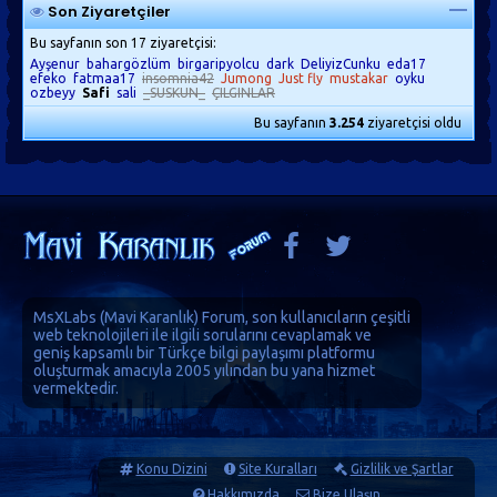
Son Ziyaretçiler
Bu sayfanın son 17 ziyaretçisi:
Ayşenur
bahargözlüm
birgaripyolcu
dark
DeliyizCunku
eda17
efeko
fatmaa17
insomnia42
Jumong
Just fly
mustakar
oyku
ozbeyy
Safi
sali
_SUSKUN_
ÇILGINLAR
Bu sayfanın
3.254
ziyaretçisi oldu
MsXLabs (
Mavi Karanlık
)
Forum
, son kullanıcıların çeşitli
web teknolojileri ile ilgili sorularını cevaplamak ve
geniş kapsamlı bir Türkçe bilgi paylaşımı platformu
oluşturmak amacıyla 2005 yılından bu yana hizmet
vermektedir.
Konu Dizini
Site Kuralları
Gizlilik ve Şartlar
Hakkımızda
Bize Ulaşın