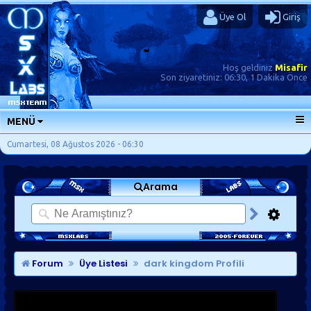
Üye Ol
Giriş
Hoş geldiniz
Misafir
Son ziyaretiniz:
06:30, 1 Dakika Önce
MENÜ
ANA SAYFA
Cumartesi, 08 Ağustos 2026 - 06:30
FORUMLAR
Arama
SORU-CEVAP
GÜNLÜKLER
SON MESAJLAR
KISAYOLLAR
Forum
Üye Listesi
dark kingdom Profili