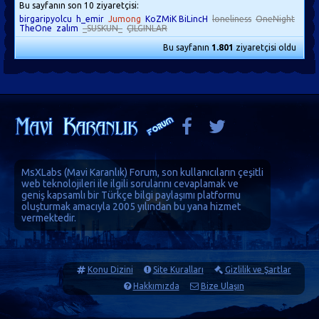
Bu sayfanın son 10 ziyaretçisi:
birgaripyolcu
h_emir
Jumong
KoZMiK BiLincH
loneliness
OneNight
TheOne
zalım
_SUSKUN_
ÇILGINLAR
Bu sayfanın
1.801
ziyaretçisi oldu
MsXLabs (
Mavi Karanlık
)
Forum
, son kullanıcıların çeşitli
web teknolojileri ile ilgili sorularını cevaplamak ve
geniş kapsamlı bir Türkçe bilgi paylaşımı platformu
oluşturmak amacıyla 2005 yılından bu yana hizmet
vermektedir.
Konu Dizini
Site Kuralları
Gizlilik ve Şartlar
Hakkımızda
Bize Ulaşın