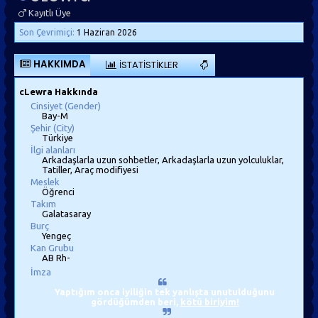
Kayıtlı Üye
Son Çevrimiçi:
1 Haziran 2026
HAKKIMDA
İSTATISTIKLER
cLewra Hakkında
Cinsiyet (Gender)
Bay-M
Şehir (City)
Türkiye
İlgi alanları
Arkadaşlarla uzun sohbetler, Arkadaşlarla uzun yolculuklar,
Tatiller, Araç modifiyesi
Meslek
Öğrenci
Takım
Galatasaray
Burç
Yengeç
Kan Grubu
AB Rh-
İmza
Yaptığım onca iyiliğin tek yanlışta unutulduğunu
gördüğümden beri,
kötü biriyim!