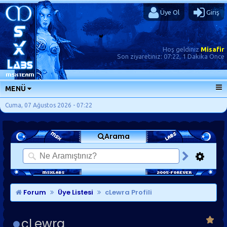
Üye Ol
Giriş
Hoş geldiniz
Misafir
Son ziyaretiniz:
07:22, 1 Dakika Önce
MENÜ
ANA SAYFA
Cuma, 07 Ağustos 2026 - 07:22
FORUMLAR
Arama
SORU-CEVAP
GÜNLÜKLER
SON MESAJLAR
KISAYOLLAR
Forum
Üye Listesi
cLewra Profili
cLewra