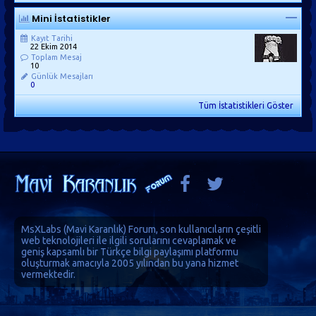
Mini İstatistikler
Kayıt Tarihi
22 Ekim 2014
Toplam Mesaj
10
Günlük Mesajları
0
Tüm İstatistikleri Göster
MsXLabs (
Mavi Karanlık
)
Forum
, son kullanıcıların çeşitli
web teknolojileri ile ilgili sorularını cevaplamak ve
geniş kapsamlı bir Türkçe bilgi paylaşımı platformu
oluşturmak amacıyla 2005 yılından bu yana hizmet
vermektedir.