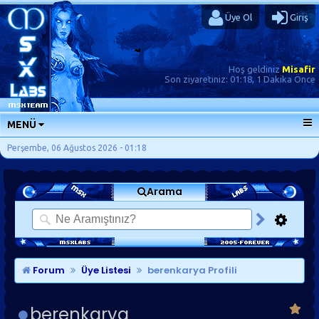
Üye Ol
Giriş
Hoş geldiniz
Misafir
Son ziyaretiniz:
01:18, 1 Dakika Önce
MENÜ
ANA SAYFA
Perşembe, 06 Ağustos 2026 - 01:18
FORUMLAR
Arama
SORU-CEVAP
GÜNLÜKLER
SON MESAJLAR
KISAYOLLAR
Forum
Üye Listesi
berenkarya Profili
berenkarya