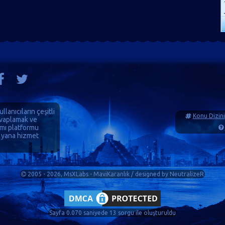
ullanıcıların çeşitli
Konu Dizini
cevaplamak ve
ımı platformu
 yana hizmet
2005 - 2026, MsXLabs - MaviKaranlık / designed by
NeutralizeR
Sayfa 0.070 saniyede 13 sorgu ile oluşturuldu