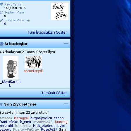
Kayıt Tarihi
14 Şubat 2016
Toplam Mesaj
0
Günlük Mesajları
0
Tüm İstatistikleri Göster
Arkadaşlar
4 Arkadaştan 2 Tanesi Gösteriliyor
ahmetseydi
_MaviKaranlı
k_
Tümünü Göster
Son Ziyaretçiler
Bu sayfanın son 22 ziyaretçisi:
amarok
Baragyal
birgaripyolcu
cannn
Dani
efeko
h_emir
insomnia42
Jumong
kerembt
loneliness
Nick_elodeon
oyku
ozbeyy
PozitiF--PuĞraA
Rose3627
Safi