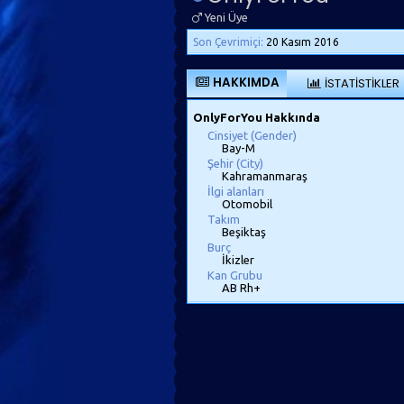
Yeni Üye
Son Çevrimiçi:
20 Kasım 2016
HAKKIMDA
İSTATISTIKLER
OnlyForYou Hakkında
Cinsiyet (Gender)
Bay-M
Şehir (City)
Kahramanmaraş
İlgi alanları
Otomobil
Takım
Beşiktaş
Burç
İkizler
Kan Grubu
AB Rh+