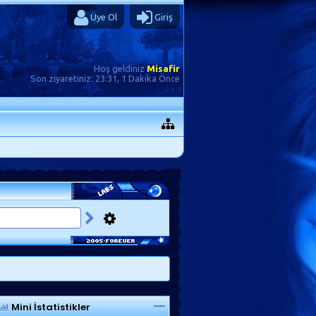
Üye Ol
Giriş
Hoş geldiniz
Misafir
Son ziyaretiniz:
23:31, 1 Dakika Önce
Mini İstatistikler