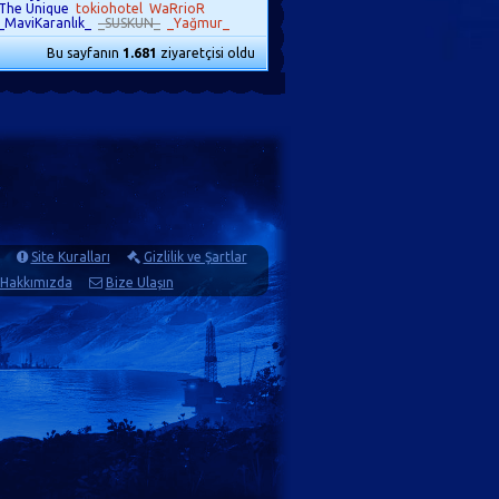
The Unique
tokiohotel
WaRrioR
_MaviKaranlık_
_SUSKUN_
_Yağmur_
Bu sayfanın
1.681
ziyaretçisi oldu
Site Kuralları
Gizlilik ve Şartlar
Hakkımızda
Bize Ulaşın