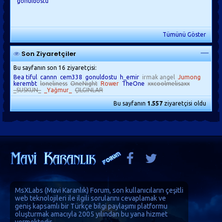
gonuldostu
Tümünü Göster
Son Ziyaretçiler
Bu sayfanın son 16 ziyaretçisi:
Bea tiful
cannn
cem338
gonuldostu
h_emir
irmak angel
Jumong
kerembt
loneliness
OneNight
Rower
TheOne
xxcoolmelisaxx
_SUSKUN_
_Yağmur_
ÇILGINLAR
Bu sayfanın
1.557
ziyaretçisi oldu
MsXLabs (
Mavi Karanlık
)
Forum
, son kullanıcıların çeşitli
web teknolojileri ile ilgili sorularını cevaplamak ve
geniş kapsamlı bir Türkçe bilgi paylaşımı platformu
oluşturmak amacıyla 2005 yılından bu yana hizmet