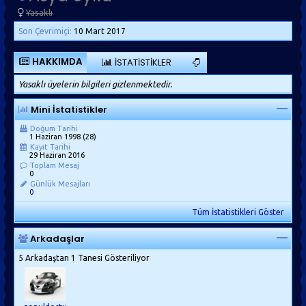
Yasaklı
Son Çevrimiçi:
10 Mart 2017
HAKKIMDA
İSTATISTIKLER
Yasaklı üyelerin bilgileri gizlenmektedir.
Mini İstatistikler
Doğum Tarihi
1 Haziran 1998 (28)
Kayıt Tarihi
29 Haziran 2016
Toplam Mesaj
0
Günlük Mesajları
0
Tüm İstatistikleri Göster
Arkadaşlar
5 Arkadaştan 1 Tanesi Gösteriliyor