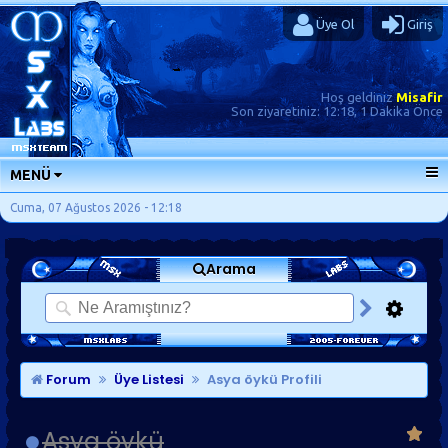
Üye Ol
Giriş
Hoş geldiniz
Misafir
Son ziyaretiniz:
12:18, 1 Dakika Önce
MENÜ
ANA SAYFA
Cuma, 07 Ağustos 2026 - 12:18
FORUMLAR
Arama
SORU-CEVAP
GÜNLÜKLER
SON MESAJLAR
KISAYOLLAR
Forum
Üye Listesi
Asya öykü Profili
Asya öykü