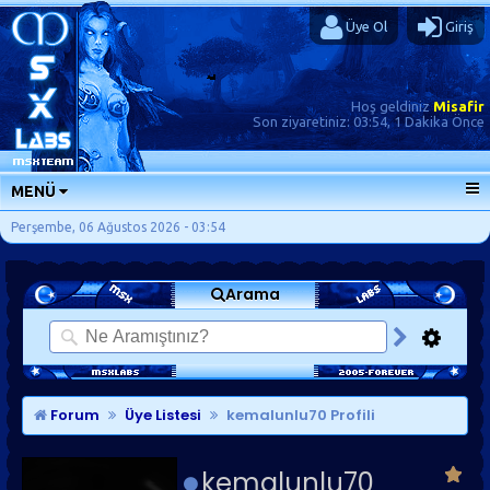
Üye Ol
Giriş
Hoş geldiniz
Misafir
Son ziyaretiniz:
03:54, 1 Dakika Önce
MENÜ
ANA SAYFA
Perşembe, 06 Ağustos 2026 - 03:54
FORUMLAR
Arama
SORU-CEVAP
GÜNLÜKLER
SON MESAJLAR
KISAYOLLAR
Forum
Üye Listesi
kemalunlu70 Profili
kemalunlu70