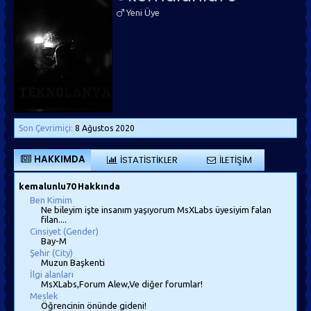
Yeni Üye
Son Çevrimiçi:
8 Ağustos 2020
HAKKIMDA
İSTATISTIKLER
İLETIŞIM
kemalunlu70 Hakkında
Ben Kimim
Ne bileyim işte insanım yaşıyorum MsXLabs üyesiyim falan
filan....
Cinsiyet (Gender)
Bay-M
Şehir (City)
Muzun Başkenti
İlgi alanları
MsXLabs,Forum Alew,Ve diğer forumlar!
Meslek
Öğrencinin önünde gideni!