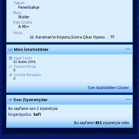
Takım
Fenerbahçe
Burç
İkizler
Kan Grubu
A Rh+
İmza
Karaman’ın Koyunu,Sonra Çıkar Oyunu…
Mini İstatistikler
Kayıt Tarihi
22 Aralık 2016
Toplam Mesaj
0
Günlük Mesajları
0
Tüm İstatistikleri Göster
Son Ziyaretçiler
Bu sayfanın son 2 ziyaretçisi:
birgaripyolcu
Safi
Bu sayfanın
832
ziyaretçisi oldu