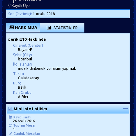
Kayıtlı Üye
Son Çevrimiçi:
1 Aralık 2018
HAKKIMDA
İSTATISTIKLER
perikız10 Hakkında
Cinsiyet (Gender)
Bayan-F
Şehir (City)
istanbul
İlgi alanları
müzik dinlemek ve resim yapmak
Takım
Galatasaray
Burç
Balık
Kan Grubu
A Rh+
Mini İstatistikler
Kayıt Tarihi
26 Aralık 2016
Toplam Mesaj
1
Günlük Mesajları