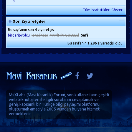
0
Tüm İstatistikleri Göster
Son Ziyaretçiler
Bu sayfanın son 4 ziyaretçisi:
birgaripyolcu
loneliness
MAVİNİN GÖLGESİ
Safi
Bu sayfanın
1.296
ziyaretçisi oldu
MsXLabs (
Mavi Karanlık
)
Forum
, son kullanıcıların çeşitli
web teknolojileri ile ilgili sorularını cevaplamak ve
geniş kapsamlı bir Türkçe bilgi paylaşımı platformu
oluşturmak amacıyla 2005 yılından bu yana hizmet
vermektedir.