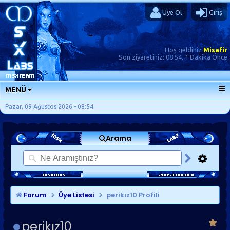
Üye Ol
Giriş
Hoş geldiniz
Misafir
Son ziyaretiniz:
08:54, 1 Dakika Önce
MENÜ
ANA SAYFA
Pazar, 09 Ağustos 2026 - 08:54
FORUMLAR
Arama
SORU-CEVAP
GÜNLÜKLER
SON MESAJLAR
KISAYOLLAR
Forum
Üye Listesi
perikız10 Profili
perikız10