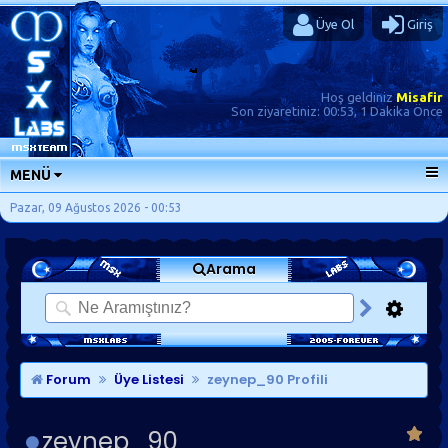
Üye Ol
Giriş
Hoş geldiniz
Misafir
Son ziyaretiniz:
00:53, 1 Dakika Önce
MENÜ
ANA SAYFA
Pazar, 09 Ağustos 2026 - 00:53
FORUMLAR
Arama
SORU-CEVAP
GÜNLÜKLER
SON MESAJLAR
KISAYOLLAR
Forum
Üye Listesi
zeynep_90 Profili
zeynep_90