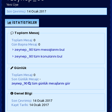
Yeni Üye
Son Çevrimiçi:
14 Ocak 2017
İSTATISTIKLER
Toplam Mesaj
Toplam Mesaj:
0
Gün Başına Mesaj:
0
Günlük
Toplam Mesaj
: 0
Son Günlük Mesajı
: -
zeynep_90
tüm günlük mesajlarını gör
Genel Bilgi
Son Çevrimiçi:
14 Ocak 2017
Kayıt Tarihi:
14 Ocak 2017