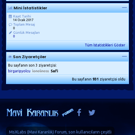
Mini İstatistikler
Kayıt Tarihi
14 Ocak 2017
Toplam Mesaj
0
Günlük Mesajları
0
Tüm İstatistikleri Göster
Son Ziyaretçiler
Bu sayfanın son 3 ziyaretçisi:
birgaripyolcu
loneliness
Safi
Bu sayfanın
931
ziyaretçisi oldu
MsXLabs (
Mavi Karanlık
)
Forum
, son kullanıcıların çeşitli