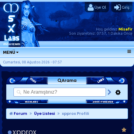
Üye Ol
Giriş
Hoş geldiniz
Misafir
Son ziyaretiniz:
07:57, 1 Dakika Önce
MENÜ
ANA SAYFA
Cumartesi, 08 Ağustos 2026 - 07:57
FORUMLAR
Arama
SORU-CEVAP
GÜNLÜKLER
SON MESAJLAR
KISAYOLLAR
Forum
Üye Listesi
xpprox Profili
xpprox