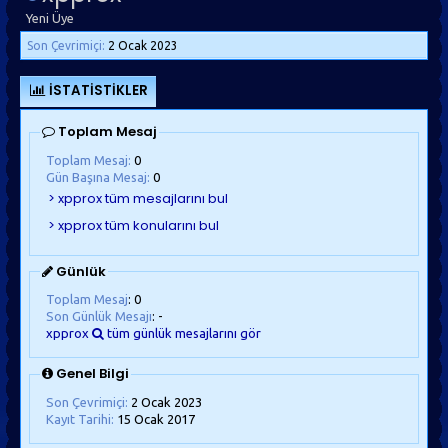
Yeni Üye
Son Çevrimiçi:
2 Ocak 2023
İSTATISTIKLER
Toplam Mesaj
Toplam Mesaj:
0
Gün Başına Mesaj:
0
Günlük
Toplam Mesaj
: 0
Son Günlük Mesajı
: -
xpprox
tüm günlük mesajlarını gör
Genel Bilgi
Son Çevrimiçi:
2 Ocak 2023
Kayıt Tarihi:
15 Ocak 2017