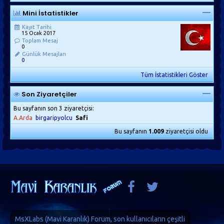
Mini İstatistikler
Kayıt Tarihi
15 Ocak 2017
Toplam Mesaj
0
Günlük Mesajları
0
Tüm İstatistikleri Göster
Son Ziyaretçiler
Bu sayfanın son 3 ziyaretçisi:
A.Arda
birgaripyolcu
Safi
Bu sayfanın
1.009
ziyaretçisi oldu
MsXLabs (
Mavi Karanlık
)
Forum
, son kullanıcıların çeşitli