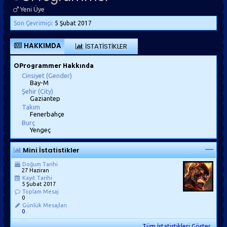
Yeni Üye
Son Çevrimiçi:
5 Şubat 2017
HAKKIMDA
İSTATISTIKLER
OProgrammer Hakkında
Cinsiyet (Gender)
Bay-M
Şehir (City)
Gaziantep
Takım
Fenerbahçe
Burç
Yengeç
Mini İstatistikler
Doğum Tarihi
27 Haziran
Kayıt Tarihi
5 Şubat 2017
Toplam Mesaj
0
Günlük Mesajları
0
Tüm İstatistikleri Göster