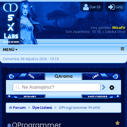
Üye Ol
Giriş
Hoş geldiniz
Misafir
Son ziyaretiniz:
10:18, 1 Dakika Önce
MENÜ
ANA SAYFA
Cumartesi, 08 Ağustos 2026 - 10:18
FORUMLAR
Arama
SORU-CEVAP
GÜNLÜKLER
SON MESAJLAR
KISAYOLLAR
Forum
Üye Listesi
OProgrammer Profili
OProgrammer