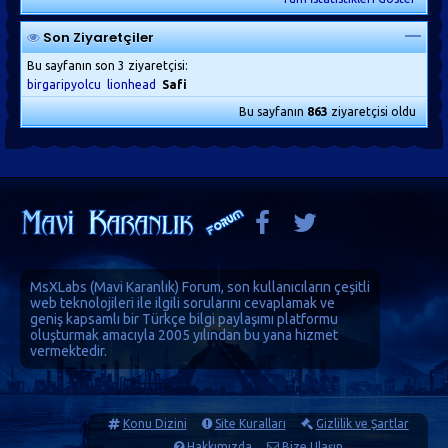
Son Ziyaretçiler
Bu sayfanın son 3 ziyaretçisi:
birgaripyolcu
lionhead
Safi
Bu sayfanın
863
ziyaretçisi oldu
MsXLabs (
Mavi Karanlık
)
Forum
, son kullanıcıların çeşitli
web teknolojileri ile ilgili sorularını cevaplamak ve
geniş kapsamlı bir Türkçe bilgi paylaşımı platformu
oluşturmak amacıyla 2005 yılından bu yana hizmet
vermektedir.
Konu Dizini
Site Kuralları
Gizlilik ve Şartlar
Hakkımızda
Bize Ulaşın