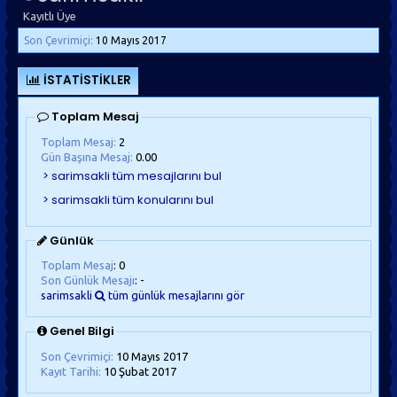
Kayıtlı Üye
Son Çevrimiçi:
10 Mayıs 2017
İSTATISTIKLER
Toplam Mesaj
Toplam Mesaj:
2
Gün Başına Mesaj:
0.00
Günlük
Toplam Mesaj
: 0
Son Günlük Mesajı
: -
sarimsakli
tüm günlük mesajlarını gör
Genel Bilgi
Son Çevrimiçi:
10 Mayıs 2017
Kayıt Tarihi:
10 Şubat 2017