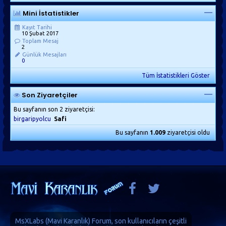
Mini İstatistikler
Kayıt Tarihi
10 Şubat 2017
Toplam Mesaj
2
Günlük Mesajları
0
Tüm İstatistikleri Göster
Son Ziyaretçiler
Bu sayfanın son 2 ziyaretçisi:
birgaripyolcu
Safi
Bu sayfanın
1.009
ziyaretçisi oldu
MsXLabs (
Mavi Karanlık
)
Forum
, son kullanıcıların çeşitli