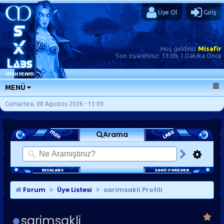
Üye Ol
Giriş
Hoş geldiniz
Misafir
Son ziyaretiniz:
13:09, 1 Dakika Önce
MENÜ
ANA SAYFA
Cumartesi, 08 Ağustos 2026 - 13:09
FORUMLAR
Arama
SORU-CEVAP
GÜNLÜKLER
SON MESAJLAR
KISAYOLLAR
Forum
Üye Listesi
sarimsakli Profili
sarimsakli