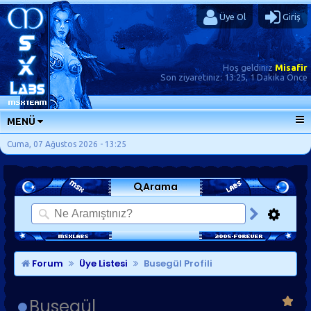
Üye Ol
Giriş
Hoş geldiniz
Misafir
Son ziyaretiniz:
13:25, 1 Dakika Önce
MENÜ
ANA SAYFA
Cuma, 07 Ağustos 2026 - 13:25
FORUMLAR
Arama
SORU-CEVAP
GÜNLÜKLER
SON MESAJLAR
KISAYOLLAR
Forum
Üye Listesi
Busegül Profili
Busegül