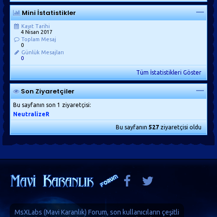
Mini İstatistikler
Kayıt Tarihi
4 Nisan 2017
Toplam Mesaj
0
Günlük Mesajları
0
Tüm İstatistikleri Göster
Son Ziyaretçiler
Bu sayfanın son 1 ziyaretçisi:
NeutralizeR
Bu sayfanın
527
ziyaretçisi oldu
MsXLabs (
Mavi Karanlık
)
Forum
, son kullanıcıların çeşitli