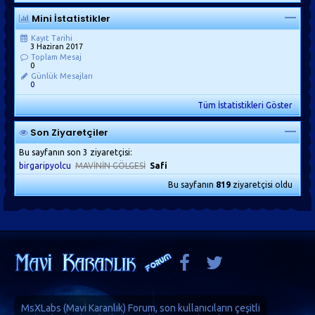
Mini İstatistikler
Kayıt Tarihi
3 Haziran 2017
Toplam Mesaj
0
Günlük Mesajları
0
Tüm İstatistikleri Göster
Son Ziyaretçiler
Bu sayfanın son 3 ziyaretçisi:
birgaripyolcu
MAVİNİN GÖLGESİ
Safi
Bu sayfanın
819
ziyaretçisi oldu
MsXLabs (
Mavi Karanlık
)
Forum
, son kullanıcıların çeşitli