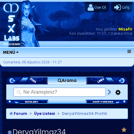
Üye Ol
Giriş
Hoş geldiniz
Misafir
Son ziyaretiniz:
11:27, 1 Dakika Önce
MENÜ
ANA SAYFA
Cumartesi, 08 Ağustos 2026 - 11:27
FORUMLAR
Arama
SORU-CEVAP
GÜNLÜKLER
SON MESAJLAR
KISAYOLLAR
Forum
Üye Listesi
DeryaYilmaz34 Profili
DeryaYilmaz34