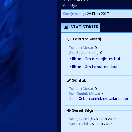
Yeni Üye
Son Çevrimiçi:
29 Ekim 2017
İSTATISTIKLER
Toplam Mesaj
Toplam Mesaj:
0
Gün Başına Mesaj:
0
Günlük
Toplam Mesaj
: 0
Son Günlük Mesajı
: -
Ilham
tüm günlük mesajlarını gör
Genel Bilgi
Son Çevrimiçi:
29 Ekim 2017
Kayıt Tarihi:
26 Ekim 2017