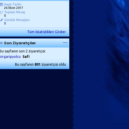
Kayıt Tarihi
26 Ekim 2017
Toplam Mesaj
0
Günlük Mesajları
0
Tüm İstatistikleri Göster
Son Ziyaretçiler
Bu sayfanın son 2 ziyaretçisi:
birgaripyolcu
Safi
Bu sayfanın
801
ziyaretçisi oldu