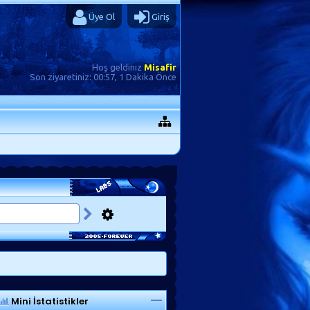
Üye Ol
Giriş
Hoş geldiniz
Misafir
Son ziyaretiniz:
00:57, 1 Dakika Önce
Mini İstatistikler